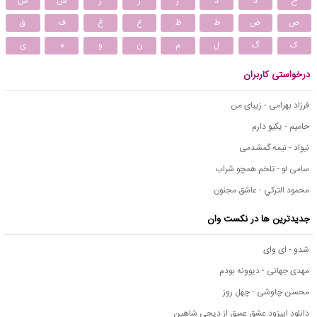
خ
د
ذ
ر
ز
ژ
س
ش
ص
ض
ط
ظ
ع
غ
ف
ق
ک
گ
ل
م
ن
و
ه
ی
درخواستی کاربران
فرزاد بهرامی - زیبای من
حامیم - یکیو دارم
نیواد - نیمه گمشدمی
سامی لو - تلخم همچو شراب
محمود التركي - عاشق مجنون
جدیدترین ها در نکست وان
شدو - ای وای
مهدی جهانی - دیوونه بودم
محسن چاوشی - چهل روز
دانلود اپیزود عشق عمیق از دیجی شاهین