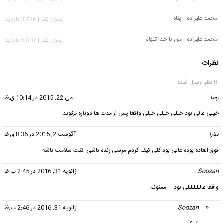
محمد علیزاده - پناه
بدون نظر | 3,236 بازدید
محمد علیزاده - من با خدا تنهام
بدون نظر | 5,007 بازدید
نظرات
8 نظر ارسال شده
رضا
گفت:
می 22, 2015 در 10:14 ق.ظ
خیلی عالی بود خیلی خیلی خیلی واقعا پس از مدت ها دوباره ترکوند
سارا
گفت:
آگوست 2, 2015 در 8:36 ق.ظ
فوق العاده بوده عالی بود.کلی کیف کردم.مرسی.زنده باشی .تنت سلامت باشه
Soozan
گفت:
ژانویه 31, 2016 در 2:45 ب.ظ
واقعا عالللللللللی بود ….ممنونم
Soozan
گفت:
ژانویه 31, 2016 در 2:46 ب.ظ