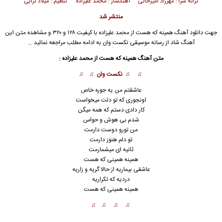
ترانه سرا :
مهرزاد امیرخانی
آهنگساز : محمد علیزاده تنظیم : میلاد ترابی
منتشر شد
جهت دانلود آهنگ همینه که هست از
محمد علیزاده
با کیفیت ۱۲۸ و ۳۲۰ و مشاهده متن این
آهنگ
شاد
از رسانه موسیقی نکست وان به ادامه مطلب مراجعه نمائید …
متن آهنگ همینه که هست از محمد علیزاده :
♫ ♫ نکست وان ♫ ♫
عاشقتم من یه جوره خاص
اونجوری که تو دلت میخواست
کار دادی دستم که همه میگن
شدم بی هوش و حواس
من تورو دوست دارمت
تو دلم هنوز دارمت
ثانیه ای میشمارمت
همینه همینی که هست
عاشقی بیماریه از حالا گریه و زاریه
دردیه که تکراریه
همینه همی
ن
ی که هست
♫ ♫ ♫ ♫