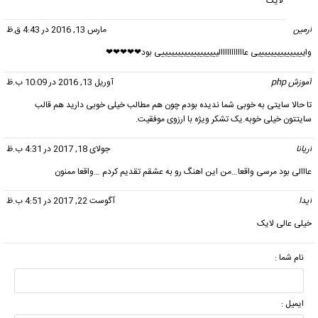
لایک
ارمین
گفت:
مارس 13, 2016 در 4:43 ق.ظ
وایییییییییییییییی عااااااااااالییییییییییییییییییی بود❤❤❤❤❤
آموزش php
گفت:
آوریل 13, 2016 در 10:09 ب.ظ
تا حالا سایتی به خوبی شما ندیده بودم چون هم مطالب خیلی خوبی دارید هم قالب
سایتتون خیلی خوبه.یک تشکر ویژه با ارزوی موفقیت.
اریانا
گفت:
جولای 18, 2017 در 4:31 ب.ظ
عااالی بود مرسی واقعا…من این اهنگ رو به عشقم تقدیم کردم …واقعا ممنون
ایدا
گفت:
آگوست 22, 2017 در 4:51 ب.ظ
خیلی عالی لایک
نام شما :
ایمیل :