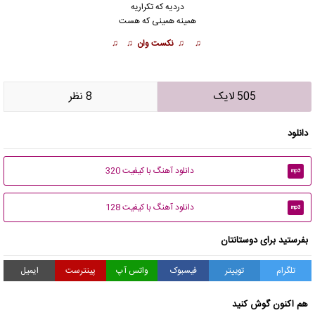
دردیه که تکراریه
همینه همینی که هست
♫ ♫ نکست وان ♫ ♫
505 لایک
8 نظر
دانلود
دانلود آهنگ با کیفیت 320
mp3
دانلود آهنگ با کیفیت 128
mp3
بفرستید برای دوستانتان
تلگرام
توییتر
فیسبوک
واتس آپ
پینترست
ایمیل
هم اکنون گوش کنید