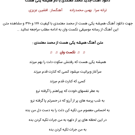
دانلود آهنگ جدید
محمد معتمدی
با نام همیشه یکی هست
ترانه سرا : بهمن محمدزاده آهنگساز : افشین عزیزی
جهت دانلود آهنگ همیشه یکی هست از
محمد معتمدی
با کیفیت ۱۲۸ و ۳۲۰ و مشاهده متن
این آهنگ از رسانه موسیقی نکست وان به ادامه مطلب مراجعه نمائید …
متن آهنگ
همیشه
یکی هست از
محمد معتمدی
:
♫ ♫
نکست وان
♫ ♫
همیشه یکی هست
که رفتنش سکوت دلت را بهم میزند
سرآغاز ویرانیت میشود کسی که کنارت قدم میزند
کسی که کنارت قدم میزند
به عطر نفسهای خودت که پیراهنم را گرفته نرو
به شب پرسه های پر از آرزو که در حسرتم پا گرفته نرو
به احساس معصوم من تکیه کن دلت را به دست دل من بده
در این لحظه های پر از دلهره به من جرات تکیه کردن بده
به من جرات تکیه کردن بده