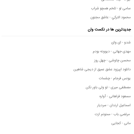
سامی لو - تلخم همچو شراب
محمود التركي - عاشق مجنون
جدیدترین ها در نکست وان
شدو - ای وای
مهدی جهانی - دیوونه بودم
محسن چاوشی - چهل روز
دانلود اپیزود عشق عمیق از دیجی شاهین
یونس فرجام - چشمات
مصطفی میری - تو ولی باور نکن
مسعود فراهانی - آواره
اسماعیل ارندان - سردیار
مرتضی باب - ممنونم ازت
مانی - کجایی