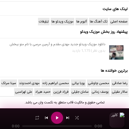
لینک های سایت
صفحه اصلی
تک آهنگ ها
آلبوم ها
موزیک ویدئو ها
تبلیغات
پیشنهاد روز بخش موزیک ویدئو
دانلود موزیک ویدئو جدید مهدی مقدم و آرمین مرسی با نام منو ببخش
بدون نظر | 1,175 بازدید
برترین خواننده ها
رضا صادقی
محسن چاوشی
پویا بیاتی
محسن ابراهیم زاده
مهدی احمدوند
سینا سرلک
سالار عقیلی
یوسف زمانی
سامان جلیلی
فرزاد فرزین
حمید هیراد
علی لهراسبی
تمامی حقوق و مالکیت قالب متعلق به
نکست وان
می باشد.
0:00
0:00