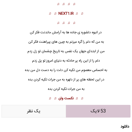
♫ ♫ ♫ ♫
♫ ♫
NEXT1.IR
♫ ♫
♫ ♫ ♫ ♫
در انبوه دلشوره ی جاده ها به آرامش ماندنت فکر کن
به من که دلم را گره میزنم به چین های پیراهنت فکر کن
من از ابتدای جهان یک نفس به تاریخ چشمان تو زل زدم
دلم را از این راه پر حادثه به دنیای امروز تو پل زدم
به احساس معصوم من تکیه کن دلت را به دست دل من بده
در این لحظه های پر از دلهره به من جرات تکیه کردن بده
به من جرات تکیه کردن بده
♫ ♫
نکست وان
♫ ♫
53 لایک
يک نظر
دانلود