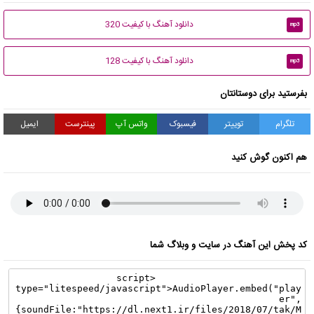
دانلود آهنگ با کیفیت 320
mp3
دانلود آهنگ با کیفیت 128
mp3
بفرستید برای دوستانتان
تلگرام
توییتر
فیسبوک
واتس آپ
پینترست
ایمیل
هم اکنون گوش کنید
کد پخش این آهنگ در سایت و وبلاگ شما