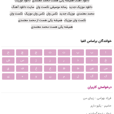
دانلود آهنگ همیشه یکی هست محمد معتمدی
دانلود موزیک
دانلود موزیک جدید
رسانه موسیقی نکست وان
سایت دانلود آهنگ
محمد معتمدی
موزیک جدید
نکس وان
نکس وان موزیک
نکست وان
نکست وان موزیک
همیشه یکی هست از محمد معتمدی
همیشه یکی هست محمد معتمدی
خوانندگان براساس الفبا
ا
ب
پ
ت
ث
ج
چ
ح
خ
د
ذ
ر
ز
ژ
س
ش
ص
ض
ط
ظ
ع
غ
ف
ق
ک
گ
ل
م
ن
و
ه
ی
درخواستی کاربران
فرزاد بهرامی - زیبای من
حامیم - یکیو دارم
نیواد - نیمه گمشدمی