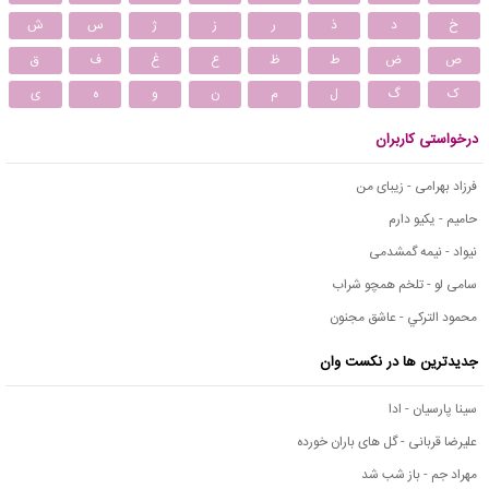
خ
د
ذ
ر
ز
ژ
س
ش
ص
ض
ط
ظ
ع
غ
ف
ق
ک
گ
ل
م
ن
و
ه
ی
درخواستی کاربران
فرزاد بهرامی - زیبای من
حامیم - یکیو دارم
نیواد - نیمه گمشدمی
سامی لو - تلخم همچو شراب
محمود التركي - عاشق مجنون
جدیدترین ها در نکست وان
سینا پارسیان - ادا
علیرضا قربانی - گل های باران خورده
مهراد جم - باز شب شد