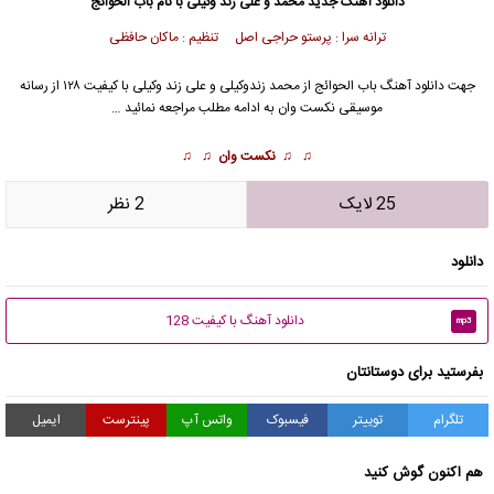
دانلود آهنگ جدید
محمد و
علی زند وکیلی
با نام باب الحوائج
ترانه سرا : پرستو حراجی اصل تنظیم : ماکان حافظی
جهت دانلود آهنگ باب الحوائج از
محمد زندوکیلی
و علی زند وکیلی با کیفیت ۱۲۸ از رسانه
موسیقی نکست وان به ادامه مطلب مراجعه نمائید …
♫ ♫
نکست وان
♫ ♫
25 لایک
2 نظر
دانلود
دانلود آهنگ با کیفیت 128
mp3
بفرستید برای دوستانتان
تلگرام
توییتر
فیسبوک
واتس آپ
پینترست
ایمیل
هم اکنون گوش کنید