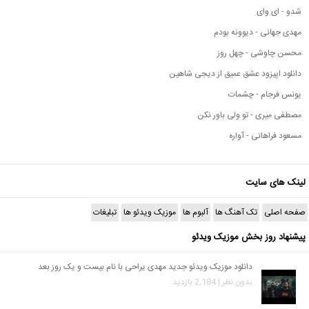
شدو - ای وای
مهدی جهانی - دیوونه بودم
محسن چاوشی - چهل روز
دانلود اپیزود عشق عمیق از دیجی شاهین
یونس فرجام - چشمات
مصطفی میری - تو ولی باور نکن
مسعود فراهانی - آواره
لینک های سایت
صفحه اصلی
تک آهنگ ها
آلبوم ها
موزیک ویدئو ها
تبلیغات
پیشنهاد روز بخش موزیک ویدئو
دانلود موزیک ویدئو جدید مهدی یراحی با نام بیست و یک روز بعد
بدون نظر | 2,184 بازدید