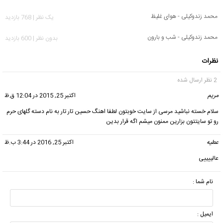
محمد زندوکیلی - هواى غلیظ
يک نظر | 768 بازدید
محمد زندوکیلی - شب و بارون
بدون نظر | 600 بازدید
نظرات
2 نظر ارسال شده
مریم
گفت:
اکتبر 25, 2015 در 12:04 ق.ظ
سلام خسته نباشید مرسی از سایت خوبتون لطفا اهنگ حسین تار تار به نام دسته گلهای حرم
رو تو سایتتون بزارین ممنون میشم اگه قرار بدین
عطیه
گفت:
اکتبر 25, 2016 در 3:44 ب.ظ
عالییییی
نام شما :
ایمیل :