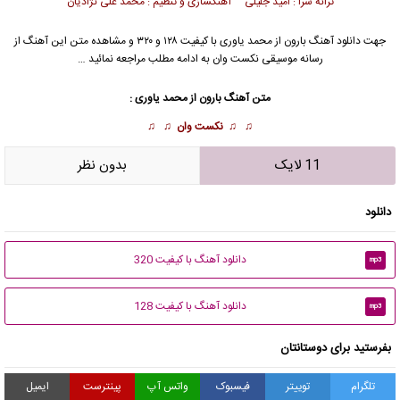
ترانه سرا : امید جلیلی آهنگسازی و تنظیم : محمد علی نژادیان
جهت دانلود آهنگ بارون از
محمد یاوری
با کیفیت ۱۲۸ و ۳۲۰ و مشاهده متن این آهنگ از
رسانه موسیقی نکست وان به ادامه مطلب مراجعه نمائید …
متن آهنگ بارون از
محمد یاوری
:
♫ ♫
نکست وان
♫ ♫
11 لایک
بدون نظر
دانلود
دانلود آهنگ با کیفیت 320
mp3
دانلود آهنگ با کیفیت 128
mp3
بفرستید برای دوستانتان
تلگرام
توییتر
فیسبوک
واتس آپ
پینترست
ایمیل