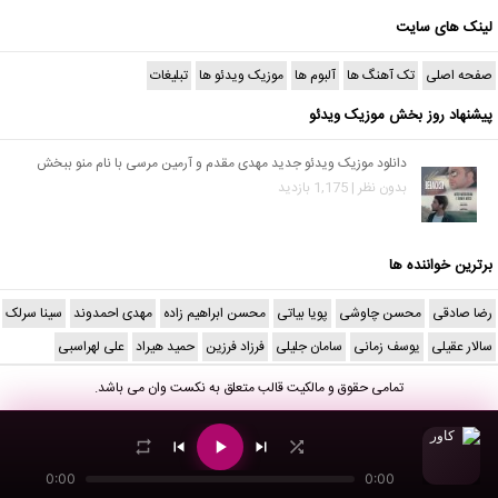
لینک های سایت
صفحه اصلی
تک آهنگ ها
آلبوم ها
موزیک ویدئو ها
تبلیغات
پیشنهاد روز بخش موزیک ویدئو
دانلود موزیک ویدئو جدید مهدی مقدم و آرمین مرسی با نام منو ببخش
بدون نظر | 1,175 بازدید
برترین خواننده ها
رضا صادقی
محسن چاوشی
پویا بیاتی
محسن ابراهیم زاده
مهدی احمدوند
سینا سرلک
سالار عقیلی
یوسف زمانی
سامان جلیلی
فرزاد فرزین
حمید هیراد
علی لهراسبی
تمامی حقوق و مالکیت قالب متعلق به
نکست وان
می باشد.
0:00
0:00