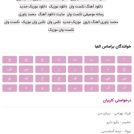
دانلود آهنگ نکست وان
دانلود موزیک
دانلود موزیک جدید
رسانه موسیقی نکست وان
سایت دانلود آهنگ
محمد یاوری
محمد یاوری آهنگ بارون
موزیک جدید
نکس وان
نکس وان موزیک
نکست وان
نکست وان موزیک
خوانندگان براساس الفبا
ا
ب
پ
ت
ث
ج
چ
ح
خ
د
ذ
ر
ز
ژ
س
ش
ص
ض
ط
ظ
ع
غ
ف
ق
ک
گ
ل
م
ن
و
ه
ی
درخواستی کاربران
فرزاد بهرامی - زیبای من
حامیم - یکیو دارم
نیواد - نیمه گمشدمی