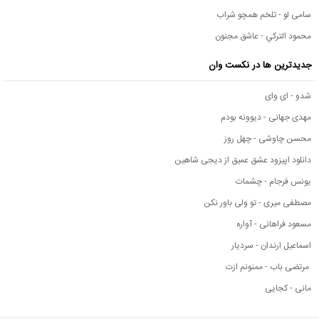
سامی لو - تلخم همچو شراب
محمود التركي - عاشق مجنون
جدیدترین ها در نکست وان
شدو - ای وای
مهدی جهانی - دیوونه بودم
محسن چاوشی - چهل روز
دانلود اپیزود عشق عمیق از دیجی شاهین
یونس فرجام - چشمات
مصطفی میری - تو ولی باور نکن
مسعود فراهانی - آواره
اسماعیل ارندان - سردیار
مرتضی باب - ممنونم ازت
مانی - کجایی