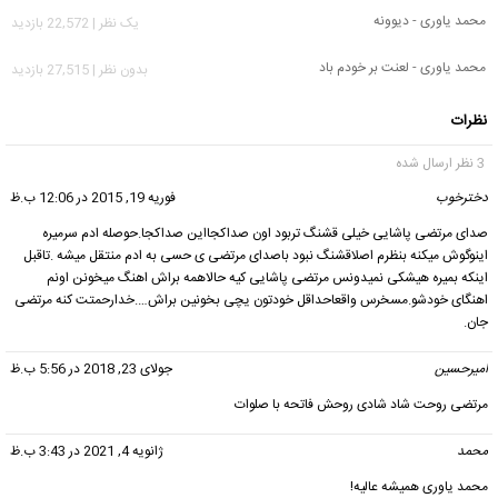
محمد یاوری - دیوونه
يک نظر | 22,572 بازدید
محمد یاوری - لعنت بر خودم باد
بدون نظر | 27,515 بازدید
نظرات
3 نظر ارسال شده
دخترخوب
گفت:
فوریه 19, 2015 در 12:06 ب.ظ
صدای مرتضی پاشایی خیلی قشنگ تربود اون صداکجااین صداکجا.حوصله ادم سرمیره
اینوگوش میکنه بنظرم اصلاقشنگ نبود باصدای مرتضی ی حسی به ادم منتقل میشه .تاقبل
اینکه بمیره هیشکی نمیدونس مرتضی پاشایی کیه حالاهمه براش اهنگ میخونن اونم
اهنگای خودشو.مسخرس واقعاحداقل خودتون یچی بخونین براش….خدارحمتت کنه مرتضی
جان.
امیرحسین
گفت:
جولای 23, 2018 در 5:56 ب.ظ
مرتضی روحت شاد شادی روحش فاتحه با صلوات
محمد
گفت:
ژانویه 4, 2021 در 3:43 ب.ظ
محمد یاوری همیشه عالیه!