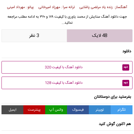
آهنگساز : زنده یاد مرتضی پاشایی ترانه سرا : مهرزاد امیرخانی پیانو : مهرداد امینی
جهت دانلود آهنگ ستایش از محمد یاوری با کیفیت ۱۲۸ و ۳۲۰ به ادامه مطلب مراجعه
نمائید…
48 لایک
3 نظر
دانلود
دانلود آهنگ با کیفیت 320
mp3
دانلود آهنگ با کیفیت 128
mp3
بفرستید برای دوستانتان
تلگرام
توییتر
فیسبوک
واتس آپ
پینترست
ایمیل
هم اکنون گوش کنید