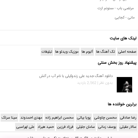
مرتضی باب - ممنونم ازت
مانی - کجایی
لینک های سایت
صفحه اصلی
تک آهنگ ها
آلبوم ها
موزیک ویدئو ها
تبلیغات
پیشنهاد روز بخش سنتی
دانلود آهنگ جدید علی زندوکیلی با نام آب در آتش
بدون نظر | 2,562 بازدید
برترین خواننده ها
رضا صادقی
محسن چاوشی
پویا بیاتی
محسن ابراهیم زاده
مهدی احمدوند
سینا سرلک
سالار عقیلی
یوسف زمانی
سامان جلیلی
فرزاد فرزین
حمید هیراد
علی لهراسبی