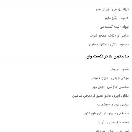
فرزاد بهرامی - زیبای من
حامیم - یکیو دارم
نیواد - نیمه گمشدمی
سامی لو - تلخم همچو شراب
محمود التركي - عاشق مجنون
جدیدترین ها در نکست وان
شدو - ای وای
مهدی جهانی - دیوونه بودم
محسن چاوشی - چهل روز
دانلود اپیزود عشق عمیق از دیجی شاهین
یونس فرجام - چشمات
مصطفی میری - تو ولی باور نکن
مسعود فراهانی - آواره
اسماعیل ارندان - سردیار