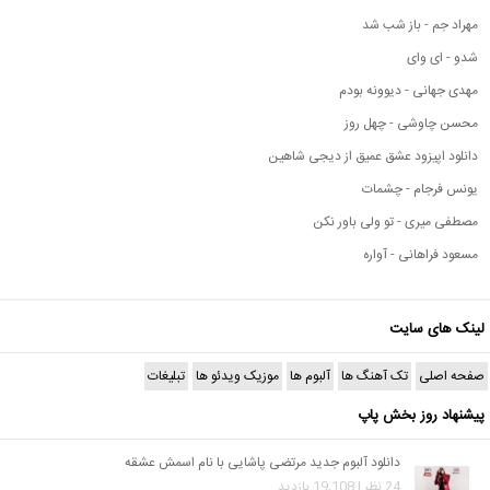
مهراد جم - باز شب شد
شدو - ای وای
مهدی جهانی - دیوونه بودم
محسن چاوشی - چهل روز
دانلود اپیزود عشق عمیق از دیجی شاهین
یونس فرجام - چشمات
مصطفی میری - تو ولی باور نکن
مسعود فراهانی - آواره
لینک های سایت
صفحه اصلی
تک آهنگ ها
آلبوم ها
موزیک ویدئو ها
تبلیغات
پیشنهاد روز بخش پاپ
دانلود آلبوم جدید مرتضی پاشایی با نام اسمش عشقه
24 نظر | 19,108 بازدید