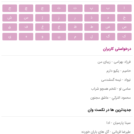
ا
ب
پ
ت
ث
ج
چ
ح
خ
د
ذ
ر
ز
ژ
س
ش
ص
ض
ط
ظ
ع
غ
ف
ق
ک
گ
ل
م
ن
و
ه
ی
درخواستی کاربران
فرزاد بهرامی - زیبای من
حامیم - یکیو دارم
نیواد - نیمه گمشدمی
سامی لو - تلخم همچو شراب
محمود التركي - عاشق مجنون
جدیدترین ها در نکست وان
سینا پارسیان - ادا
علیرضا قربانی - گل های باران خورده