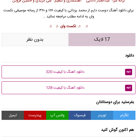
ترانه سرا : عبدالجبار کاکایی آهنگسازی و تنظیم : علی مزیدی و حسین فروتن
برای دانلود آهنگ دوست دارم از
محمد یزدانی
با کیفیت ۱۲۸ و ۳۲۰ از رسانه موسیقی نکست
وان به ادامه مطلب مراجعه نمائید …
♫ ♫ نکست وان ♫ ♫
17 لایک
بدون نظر
دانلود
دانلود آهنگ با کیفیت 320
mp3
دانلود آهنگ با کیفیت 128
mp3
بفرستید برای دوستانتان
تلگرام
توییتر
فیسبوک
واتس آپ
پینترست
ایمیل
هم اکنون گوش کنید