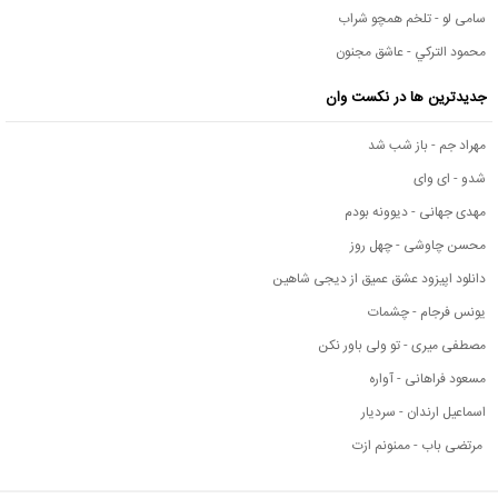
سامی لو - تلخم همچو شراب
محمود التركي - عاشق مجنون
جدیدترین ها در نکست وان
مهراد جم - باز شب شد
شدو - ای وای
مهدی جهانی - دیوونه بودم
محسن چاوشی - چهل روز
دانلود اپیزود عشق عمیق از دیجی شاهین
یونس فرجام - چشمات
مصطفی میری - تو ولی باور نکن
مسعود فراهانی - آواره
اسماعیل ارندان - سردیار
مرتضی باب - ممنونم ازت