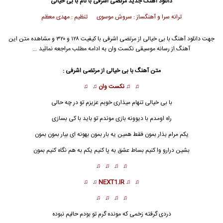
دانلود آهنگ جدید
مرتضی اشرفی با نام با بی خیالی
ترانه سرا و آهنگساز : سروش موسوی تنظیم : مهدی معظم
جهت دانلود آهنگ با بی خیالی از مرتضی اشرفی با کیفیت ۱۲۸ و ۳۲۰ و مشاهده متن این
آهنگ از رسانه موسیقی نکست وان به ادامه مطلب مراجعه نمائید …
متن آهنگ
با بی خیالی
از مرتضی اشرفی :
♫ ♫
نکست وان
♫ ♫
با بی خیالی
تنهام میذاری خوبم عزیزم تو در چه حالی
راه اومدم با دیوونه بازی موندم تو باید با کی بسازی
یکم مرام بذار بمون فقط همین یه بار بمون بهونه ای بیار بمون بمون
بشین درارو وا کنیم بساط عشق به پا کنیم یکم به هم نگاه کنیم بمون
♫ ♫ ♫ ♫
♫ ♫
NEXT1.IR
♫ ♫
♫ ♫ ♫ ♫
دردی گرفته زخمی که مونده گرم تو بودم حالیم نبوده