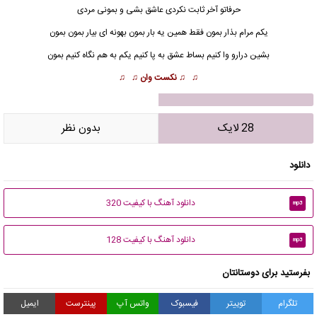
حرفاتو آخر ثابت نکردی عاشق بشی و بمونی مردی
یکم مرام بذار بمون فقط همین یه بار بمون بهونه ای بیار بمون بمون
بشین درارو وا کنیم بساط عشق به پا کنیم یکم به هم نگاه کنیم بمون
♫ ♫
نکست وان
♫ ♫
28 لایک
بدون نظر
دانلود
دانلود آهنگ با کیفیت 320
mp3
دانلود آهنگ با کیفیت 128
mp3
بفرستید برای دوستانتان
تلگرام
توییتر
فیسبوک
واتس آپ
پینترست
ایمیل