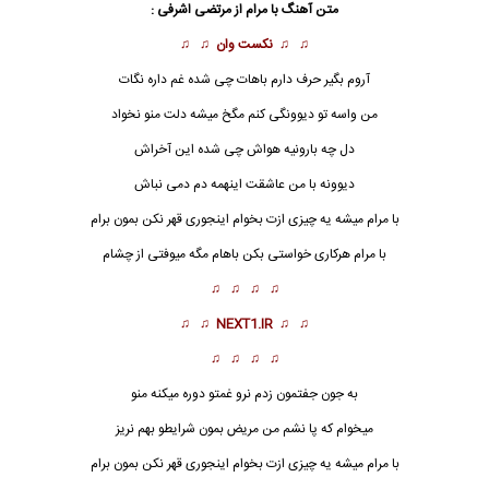
متن آهنگ با مرام از
مرتضی اشرفی
:
♫ ♫
نکست وان
♫ ♫
آروم بگیر حرف دارم باهات چی شده غم داره نگات
من واسه تو دیوونگی کنم مگخ میشه دلت منو نخواد
دل چه بارونیه هواش چی شده این آخراش
دیوونه با من عاشقت اینهمه دم دمی نباش
با مرام میشه یه چیزی ازت بخوام اینجوری قهر نکن بمون برام
با مرام
هرکاری خواستی بکن باهام مگه میوفتی از چشام
♫ ♫ ♫ ♫
♫ ♫
NEXT1.IR
♫ ♫
♫ ♫ ♫ ♫
به جون جفتمون زدم نرو غمتو دوره میکنه منو
میخوام که پا نشم من مریض بمون شرایطو بهم نریز
با مرام میشه یه چیزی ازت بخوام اینجوری قهر نکن بمون برام