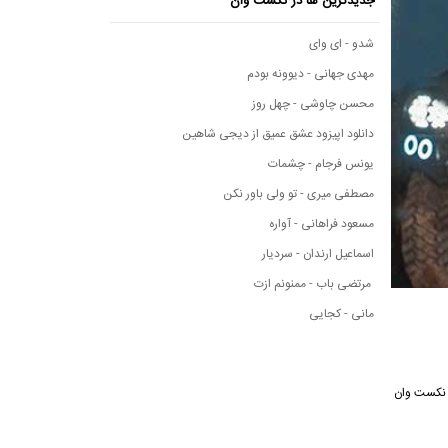
جدیدترین ها در نکست وان
شدو - ای وای
مهدی جهانی - دیوونه بودم
محسن چاوشی - چهل روز
دانلود اپیزود عشق عمیق از دیجی شاهین
یونس فرجام - چشمات
مصطفی میری - تو ولی باور نکن
مسعود فراهانی - آواره
اسماعیل ارندان - سردیار
مرتضی باب - ممنونم ازت
مانی - کجایی
سیقی نکست وان