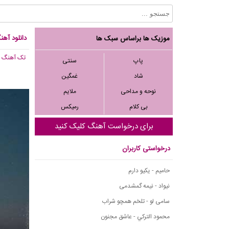
دانلود آهن
موزیک ها براساس سبک ها
تک آهنگ
, 180
پاپ
سنتی
شاد
غمگین
نوحه و مداحی
ملایم
بی کلام
رمیکس
برای درخواست آهنگ کلیک کنید
درخواستی کاربران
حامیم - یکیو دارم
نیواد - نیمه گمشدمی
سامی لو - تلخم همچو شراب
محمود التركي - عاشق مجنون