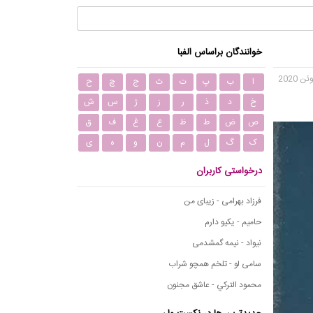
خوانندگان براساس الفبا
ا
ب
پ
ت
ث
ج
چ
ح
خ
د
ذ
ر
ز
ژ
س
ش
ص
ض
ط
ظ
ع
غ
ف
ق
ک
گ
ل
م
ن
و
ه
ی
درخواستی کاربران
فرزاد بهرامی - زیبای من
حامیم - یکیو دارم
نیواد - نیمه گمشدمی
سامی لو - تلخم همچو شراب
محمود التركي - عاشق مجنون