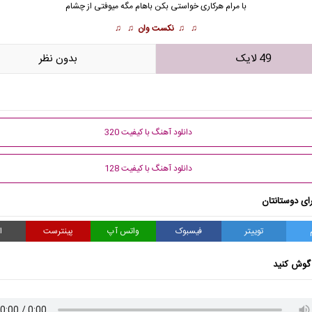
با مرام
هرکاری خواستی بکن باهام مگه میوفتی از چشام
♫ ♫
نکست وان
♫ ♫
49 لایک
بدون نظر
دانلود آهنگ با کیفیت 320
دانلود آهنگ با کیفیت 128
ای دوستانتان
توییتر
فیسبوک
واتس آپ
پینترست
ا
گوش کنید