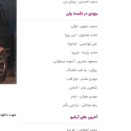
مجید احمدی - زیبای من
بزودی در نکست وان
مجید رضوی - اوکی
حامد همایون - این روزا
علی لهراسبی - خیابونا
حامد پارسا - جزیره
مسعود صابری - آسوده میخوابی
ریوان - یه شب قشنگ
مهدی مقدم - نوار قلب
شاهین بنان - الماس
مهدی جهانی - زخم
رضا صادقی - یه چی بگم
جهت دانلود 
آخرین های آرشیو
مجید اصلاحی - تو برو