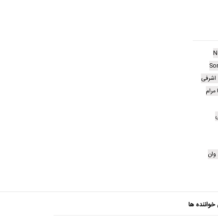
N
So
اشرفی
مرام
ی
وان
 خواننده ها