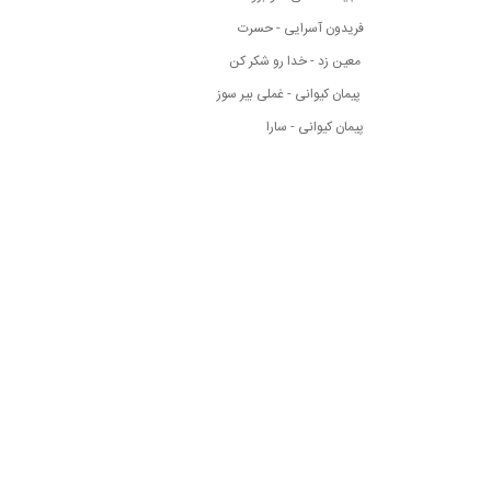
فریدون آسرایی - حسرت
معین زد - خدا رو شکر کن
پیمان کیوانی - غملی بیر سوز
پیمان کیوانی - سارا