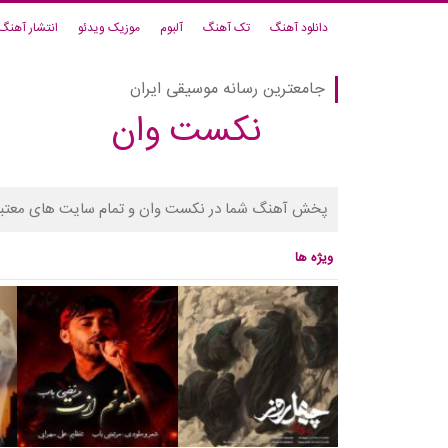
دانلود آهنگ
تک آهنگ
آلبوم
موزیک ویدئو
انتشار آهنگ
جامعترین رسانه موسیقی ایران
نکست وان
پخش آهنگ شما در نکست وان و تمام سایت های معتبر
ویژه ها