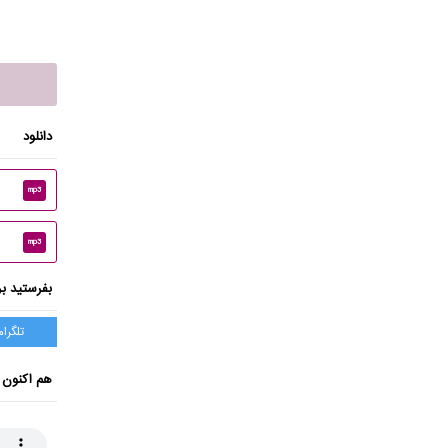
دانلود
mp3
mp3
بفرستید بر
تلگرام
هم اکنون 