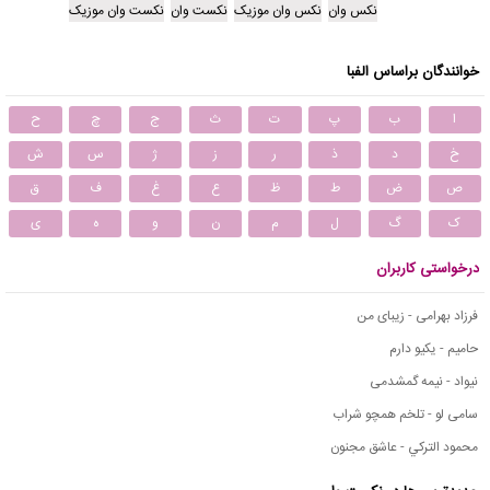
نکس وان
نکس وان موزیک
نکست وان
نکست وان موزیک
خوانندگان براساس الفبا
ا
ب
پ
ت
ث
ج
چ
ح
خ
د
ذ
ر
ز
ژ
س
ش
ص
ض
ط
ظ
ع
غ
ف
ق
ک
گ
ل
م
ن
و
ه
ی
درخواستی کاربران
فرزاد بهرامی - زیبای من
حامیم - یکیو دارم
نیواد - نیمه گمشدمی
سامی لو - تلخم همچو شراب
محمود التركي - عاشق مجنون