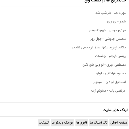
جدیدترین ها در نکست وان
مهراد جم - باز شب شد
شدو - ای وای
مهدی جهانی - دیوونه بودم
محسن چاوشی - چهل روز
دانلود اپیزود عشق عمیق از دیجی شاهین
یونس فرجام - چشمات
مصطفی میری - تو ولی باور نکن
مسعود فراهانی - آواره
اسماعیل ارندان - سردیار
مرتضی باب - ممنونم ازت
لینک های سایت
صفحه اصلی
تک آهنگ ها
آلبوم ها
موزیک ویدئو ها
تبلیغات