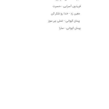
فریدون آسرایی - حسرت
معین زد - خدا رو شکر کن
پیمان کیوانی - غملی بیر سوز
پیمان کیوانی - سارا