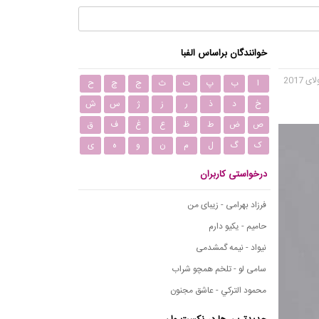
خوانندگان براساس الفبا
ا
ب
پ
ت
ث
ج
چ
ح
خ
د
ذ
ر
ز
ژ
س
ش
ص
ض
ط
ظ
ع
غ
ف
ق
ک
گ
ل
م
ن
و
ه
ی
درخواستی کاربران
فرزاد بهرامی - زیبای من
حامیم - یکیو دارم
نیواد - نیمه گمشدمی
سامی لو - تلخم همچو شراب
محمود التركي - عاشق مجنون