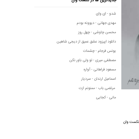
جدیدترین ها در نکست وان
شدو - ای وای
مهدی جهانی - دیوونه بودم
محسن چاوشی - چهل روز
دانلود اپیزود عشق عمیق از دیجی شاهین
یونس فرجام - چشمات
مصطفی میری - تو ولی باور نکن
مسعود فراهانی - آواره
اسماعیل ارندان - سردیار
مرتضی باب - ممنونم ازت
مانی - کجایی
یقی نکست وان