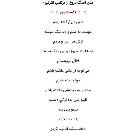
متن آهنگ دروغ از
مرتضی اشرفی
:
♫ ♫
نکست وان
♫ ♫
کاش
دروغ
گفته بودم
دوست نداشتم و دلم تنگ نمیشد
کاش بین من و مردم
به خاطرت یه روز درمیون جنگ نمیشد
لااقل میتونستم
بی تو یه آرامشی داشته باشم
جوابمو بده عزیزم
میتونم یه خواهشی داشته باشم
قلبمو پس بده از کیِ دستته
قلبمو پس بده
با دلم تا نکردی
ادعاتم میشه اشتباه نکردی