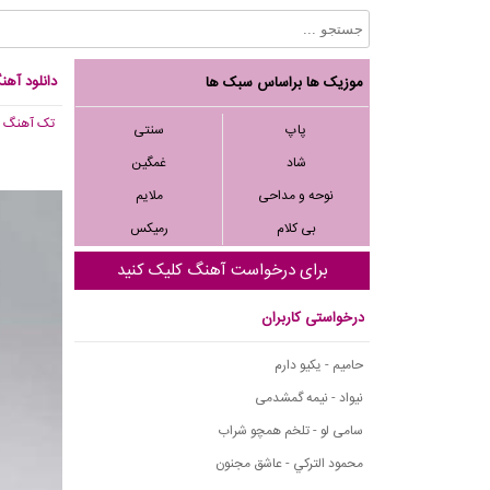
دانلود آه
موزیک ها براساس سبک ها
تک آهنگ
, 056
پاپ
سنتی
شاد
غمگین
نوحه و مداحی
ملایم
بی کلام
رمیکس
برای درخواست آهنگ کلیک کنید
درخواستی کاربران
حامیم - یکیو دارم
نیواد - نیمه گمشدمی
سامی لو - تلخم همچو شراب
محمود التركي - عاشق مجنون