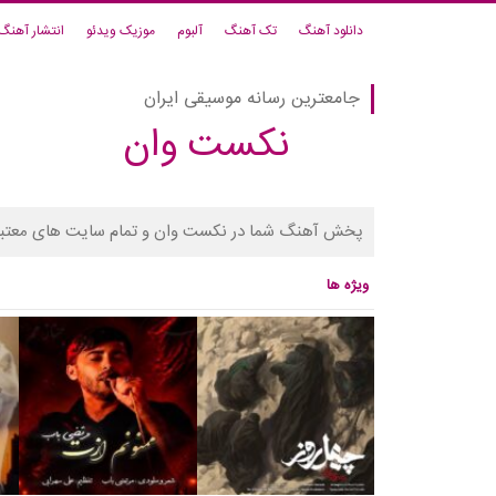
دانلود آهنگ
تک آهنگ
آلبوم
موزیک ویدئو
انتشار آهنگ
جامعترین رسانه موسیقی ایران
نکست وان
پخش آهنگ شما در نکست وان و تمام سایت های معتبر
ویژه ها