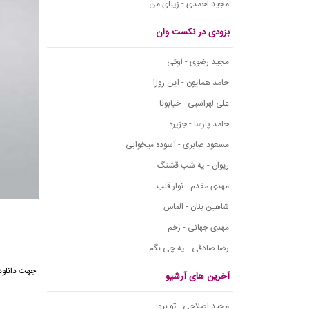
مجید احمدی - زیبای من
بزودی در نکست وان
مجید رضوی - اوکی
حامد همایون - این روزا
علی لهراسبی - خیابونا
حامد پارسا - جزیره
مسعود صابری - آسوده میخوابی
ریوان - یه شب قشنگ
مهدی مقدم - نوار قلب
شاهین بنان - الماس
مهدی جهانی - زخم
رضا صادقی - یه چی بگم
جهت دانلود
آخرین های آرشیو
مجید اصلاحی - تو برو