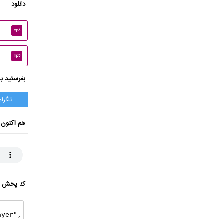
دانلود
mp3
mp3
بفرستید بر
تلگرام
هم اکنون 
کد پخش ای