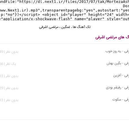
تک آهنگ ها
،
غمگین
،
مرتضی اشرفی
نگ های مرتضی اشرفی
ی - یه روز خوب
بدون نظر | 2,649 بازدید
فی - بگین بهش
يک نظر | 5,266 بازدید
ی - آفرین
بدون نظر | 1,913 بازدید
ی - رفیقم بودی
بدون نظر | 3,629 بازدید
فی - سکوت
بدون نظر | 2,213 بازدید