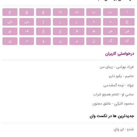
ا
ب
پ
ت
ث
ج
چ
ح
خ
د
ذ
ر
ز
ژ
س
ش
ص
ض
ط
ظ
ع
غ
ف
ق
ک
گ
ل
م
ن
و
ه
ی
درخواستی کاربران
فرزاد بهرامی - زیبای من
حامیم - یکیو دارم
نیواد - نیمه گمشدمی
سامی لو - تلخم همچو شراب
محمود التركي - عاشق مجنون
جدیدترین ها در نکست وان
شدو - ای وای