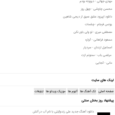
مهدی جهانی - دیوونه بودم
محسن چاوشی - چهل روز
دانلود اپیزود عشق عمیق از دیجی شاهین
یونس فرجام - چشمات
مصطفی میری - تو ولی باور نکن
مسعود فراهانی - آواره
اسماعیل ارندان - سردیار
مرتضی باب - ممنونم ازت
مانی - کجایی
لینک های سایت
صفحه اصلی
تک آهنگ ها
آلبوم ها
موزیک ویدئو ها
تبلیغات
پیشنهاد روز بخش سنتی
دانلود آهنگ جدید علی زندوکیلی با نام آب در آتش