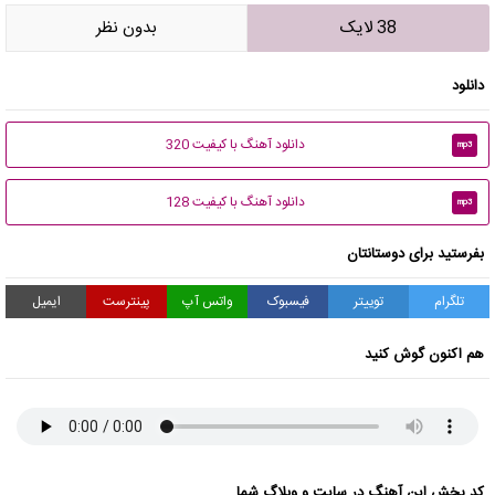
38 لایک
بدون نظر
دانلود
دانلود آهنگ با کیفیت 320
mp3
دانلود آهنگ با کیفیت 128
mp3
بفرستید برای دوستانتان
تلگرام
توییتر
فیسبوک
واتس آپ
پینترست
ایمیل
هم اکنون گوش کنید
کد پخش این آهنگ در سایت و وبلاگ شما