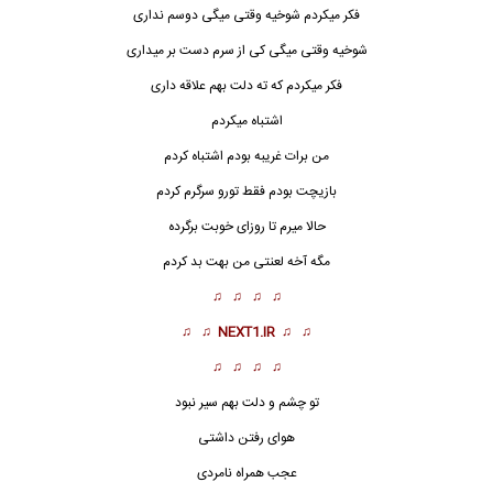
فکر میکردم شوخیه وقتی میگی دوسم نداری
شوخیه وقتی میگی کی از سرم دست بر میداری
فکر میکردم که ته دلت بهم علاقه داری
اشتباه میکردم
من برات غریبه بودم اشتباه کردم
بازیچت بودم فقط تورو سرگرم کردم
حالا میرم تا روزای خوبت برگرده
مگه آخه لعنتی من بهت بد کردم
♫ ♫ ♫ ♫
♫ ♫
NEXT1.IR
♫ ♫
♫ ♫ ♫ ♫
تو چشم و دلت بهم سیر نبود
هوای رفتن داشتی
عجب همراه نامردی