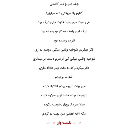
چقد غم تو دلم کاشتی
کنارم راه میرفتی دلم میلرزید
هی سرت میچرخید فکرت جای دیگه بود
دیگه این رابطه به تار مو رسیده بود
تار مو رسیده بود
فکر میکردم شوخیه وقتی میگی دوسم نداری
شوخیه وقتی میگی کی از سرم دست بر میداری
فکر میکردم که ته دلت بهم علاقه داری
اشتباه میکردم
من برات غریبه بودم اشتباه کردم
بازیچت بودم فقط تورو سرگرم کردم
حالا میرم تا روزای خوبت برگرده
مگه آخه لعنتی من بهت بد کردم
♫ ♫
نکست وان
♫ ♫