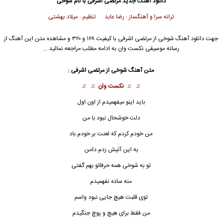
دانلود آهنگ جدید
مرتضی اشرفی با نام شوخی
ترانه سرا و آهنگساز : رضا عابد تنظیم : میلاد بهشتی
جهت دانلود آهنگ شوخی از مرتضی اشرفی با کیفیت ۱۲۸ و ۳۲۰ و مشاهده متن این آهنگ از
رسانه موسیقی نکست وان به ادامه مطلب مراجعه نمائید …
متن آهنگ
شوخی
از مرتضی اشرفی :
♫ ♫
نکست وان
♫ ♫
باید اینو میفهمیدم از اون اول
دلت خوشحال نبود با من
من خودم کردم که لعنت بر خودم باد
به این آتیش زدم دامن
تو به
شوخی
همه حرفاتو بهم گفتی
منه ساده نفهمیدم
توی قلبت هیچ جایی نبود واسم
من فقط برای هیچ و پوچ جنگیدم