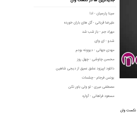
جدیدترین ها در نکست وان
سینا پارسیان - ادا
علیرضا قربانی - گل های باران خورده
مهراد جم - باز شب شد
شدو - ای وای
مهدی جهانی - دیوونه بودم
محسن چاوشی - چهل روز
دانلود اپیزود عشق عمیق از دیجی شاهین
یونس فرجام - چشمات
مصطفی میری - تو ولی باور نکن
مسعود فراهانی - آواره
سیقی نکست وان