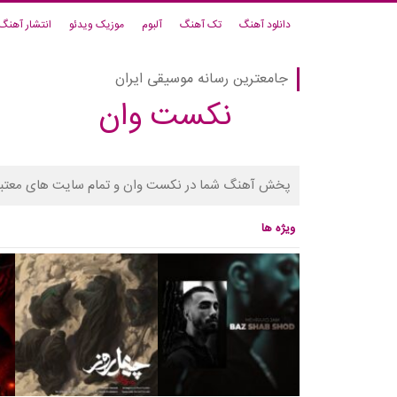
دانلود آهنگ
تک آهنگ
آلبوم
موزیک ویدئو
انتشار آهنگ
جامعترین رسانه موسیقی ایران
نکست وان
پخش آهنگ شما در نکست وان و تمام سایت های معتبر
ویژه ها