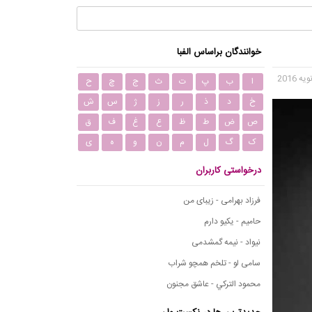
خوانندگان براساس الفبا
ا
ب
پ
ت
ث
ج
چ
ح
خ
د
ذ
ر
ز
ژ
س
ش
ص
ض
ط
ظ
ع
غ
ف
ق
ک
گ
ل
م
ن
و
ه
ی
درخواستی کاربران
فرزاد بهرامی - زیبای من
حامیم - یکیو دارم
نیواد - نیمه گمشدمی
سامی لو - تلخم همچو شراب
محمود التركي - عاشق مجنون