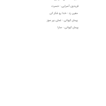
فریدون آسرایی - حسرت
معین زد - خدا رو شکر کن
پیمان کیوانی - غملی بیر سوز
پیمان کیوانی - سارا