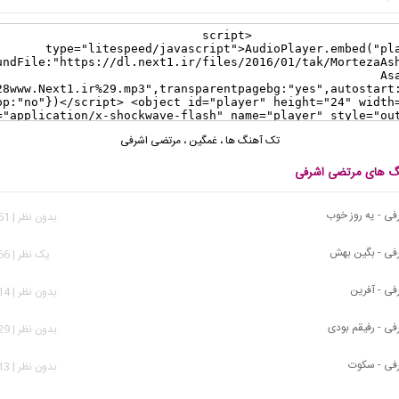
تک آهنگ ها
،
غمگین
،
مرتضی اشرفی
نگ های مرتضی اشرفی
ی - یه روز خوب
بدون نظر | 2,651 بازدید
فی - بگین بهش
يک نظر | 5,266 بازدید
ی - آفرین
بدون نظر | 1,914 بازدید
ی - رفیقم بودی
بدون نظر | 3,629 بازدید
فی - سکوت
بدون نظر | 2,213 بازدید