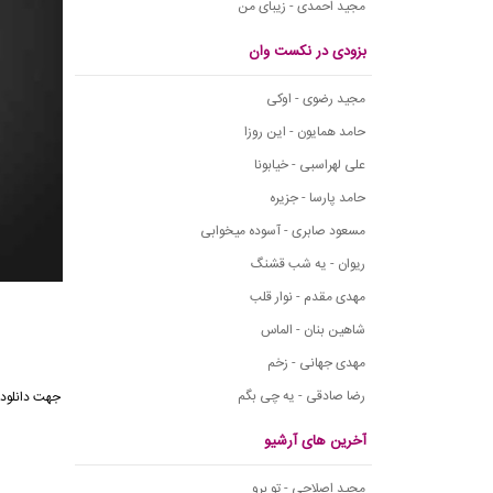
مجید احمدی - زیبای من
بزودی در نکست وان
مجید رضوی - اوکی
حامد همایون - این روزا
علی لهراسبی - خیابونا
حامد پارسا - جزیره
مسعود صابری - آسوده میخوابی
ریوان - یه شب قشنگ
مهدی مقدم - نوار قلب
شاهین بنان - الماس
مهدی جهانی - زخم
رضا صادقی - یه چی بگم
جهت دانلود
آخرین های آرشیو
مجید اصلاحی - تو برو