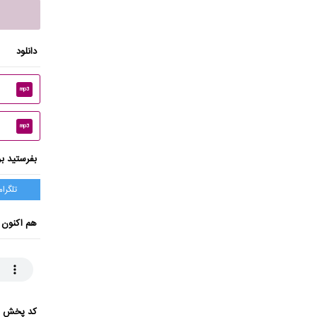
دانلود
mp3
mp3
بفرستید بر
تلگرام
هم اکنون 
کد پخش ای