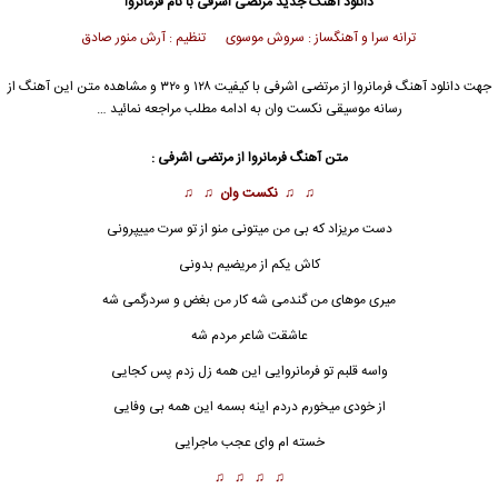
دانلود آهنگ جدید
مرتضی اشرفی
با نام فرمانروا
ترانه سرا و آهنگساز : سروش موسوی تنظیم : آرش منور صادق
جهت دانلود آهنگ فرمانروا از
مرتضی اشرفی
با کیفیت ۱۲۸ و ۳۲۰ و مشاهده متن این آهنگ از
رسانه موسیقی نکست وان به ادامه مطلب مراجعه نمائید …
متن آهنگ فرمانروا از
مرتضی اشرفی
:
♫ ♫
نکست وان
♫ ♫
دست مریزاد که بی من میتونی منو از تو سرت مییپرونی
کاش یکم از مریضیم بدونی
میری موهای من گندمی شه کار من بغض و سردرگمی شه
عاشقت شاعر مردم شه
واسه قلبم تو
فرمانروا
یی این همه زل زدم پس کجایی
از خودی میخورم دردم اینه بسمه این همه بی وفایی
خسته ام وای عجب ماجرایی
♫ ♫ ♫ ♫