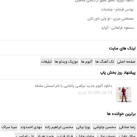
دانلود اپیزود عشق عمیق از دیجی شاهین
یونس فرجام - چشمات
مصطفی میری - تو ولی باور نکن
مسعود فراهانی - آواره
لینک های سایت
صفحه اصلی
تک آهنگ ها
آلبوم ها
موزیک ویدئو ها
تبلیغات
پیشنهاد روز بخش پاپ
دانلود آلبوم جدید مرتضی پاشایی با نام اسمش عشقه
24 نظر | 19,108 بازدید
برترین خواننده ها
رضا صادقی
محسن چاوشی
پویا بیاتی
محسن ابراهیم زاده
مهدی احمدوند
سینا سرلک
سالار عقیلی
یوسف زمانی
سامان جلیلی
فرزاد فرزین
حمید هیراد
علی لهراسبی