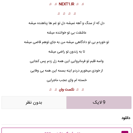
♫ ♫
NEXT1.IR
♫ ♫
♫ ♫ ♫ ♫
دل که از سنگ و آهه نمیشه دل تو غم ها پناهنده میشه
عاشقت بی تو خواننده میشه
تو خوردم بی تو دادگاهی میشه من به جای توهم قاضی میشه
تا به زندون تو راضی میشه
واسه قلبم تو
فرمانروا
یی این همه زل زدم پس کجایی
از خودی میخورم دردم اینه بسمه این همه بی وفایی
خسته ام وای عجب ماجرایی
♫ ♫
نکست وان
♫ ♫
9 لایک
بدون نظر
دانلود