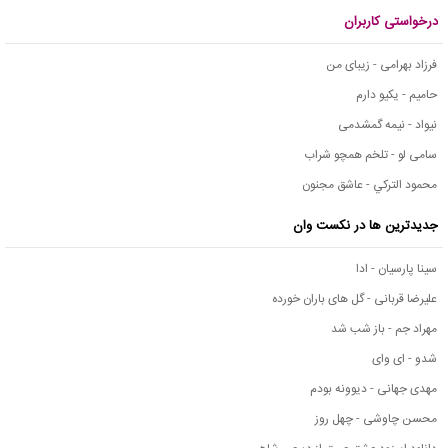
درخواستی کاربران
فرزاد بهرامی - زیبای من
حامیم - یکیو دارم
نیواد - نیمه گمشدمی
سامی لو - تلخم همچو شراب
محمود التركي - عاشق مجنون
جدیدترین ها در نکست وان
سینا پارسیان - ادا
علیرضا قربانی - گل های باران خورده
مهراد جم - باز شب شد
شدو - ای وای
مهدی جهانی - دیوونه بودم
محسن چاوشی - چهل روز