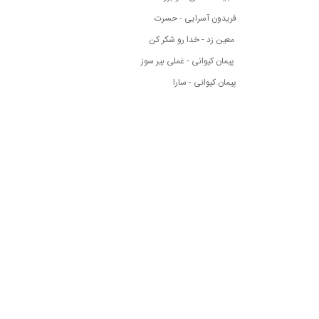
فریدون آسرایی - حسرت
معین زد - خدا رو شکر کن
پیمان کیوانی - غملی بیر سوز
پیمان کیوانی - سارا