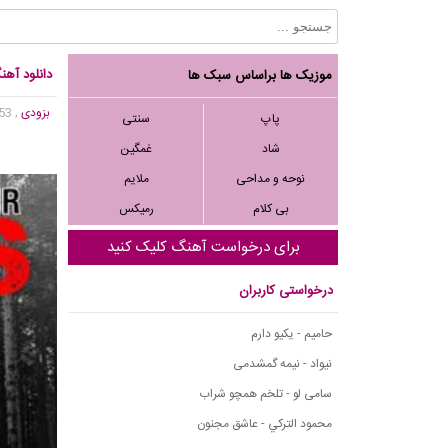
دانلود آه
موزیک ها براساس سبک ها
بزودی
, 30,653 بازدید
پاپ
سنتی
شاد
غمگین
نوحه و مداحی
ملایم
بی کلام
رمیکس
برای درخواست آهنگ کلیک کنید
درخواستی کاربران
حامیم - یکیو دارم
نیواد - نیمه گمشدمی
سامی لو - تلخم همچو شراب
محمود التركي - عاشق مجنون