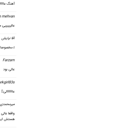
آهنگ عاااا
h mehvari
عالیییییی 
آقا نیایش
r مخصوصا عالی درمواقع دلتنگی
Farzam
عالی بود
urkgirl83s
عااااااالی
میرمحمدی
واقعا عالی 
هستش این