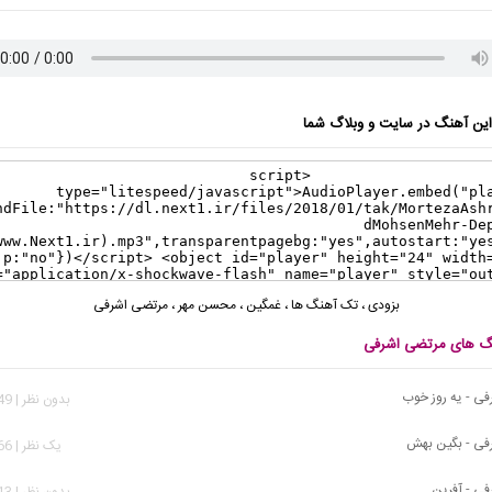
ن آهنگ در سایت و وبلاگ شما
بزودی
،
تک آهنگ ها
،
غمگین
،
محسن مهر
،
مرتضی اشرفی
نگ های مرتضی اشرفی
ی - یه روز خوب
بدون نظر | 2,649 بازدید
فی - بگین بهش
يک نظر | 5,266 بازدید
ی - آفرین
بدون نظر | 1,913 بازدید