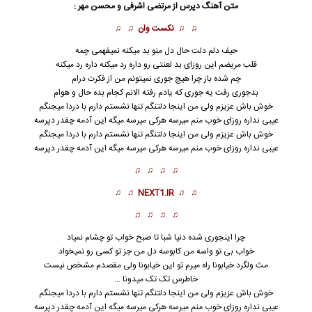
متن آهنگ
دپرس
از
مرتضی اشرفی
و
محسن مهر
:
♫ ♫
نکست وان
♫ ♫
حیف دلم دلت حال دل منو بد میکنه نمیفهمی چمه
قلب مریضم این روزای بد لعنتی رو داره رد میکنه داره رد میکنه
چم شده باز چرا هیچ جوری نمیتونم من از فکرت درام
بدجوری رفت یه جوری که یادم رفته الانم کجام بده حال و هوام
خوش باش عزیزم ولی من اینجا دلتنگم تنها نشستم دارم با دردا میجنگم
عیبی نداره روزای خوب منم میرسه هرکی میرسه میگه این آدمه چقدر دپرسه
خوش باش عزیزم ولی من اینجا دلتنگم تنها نشستم دارم با دردا میجنگم
عیبی نداره روزای خوب منم میرسه هرکی میرسه میگه این آدمه چقدر دپرسه
♫ ♫ ♫ ♫
♫ ♫
NEXT1.IR
♫ ♫
♫ ♫ ♫ ♫
چرا اینجوری شده دنیا شبا تا صبح خواب تو چشام نمیاد
خواب بی تو واسه من کابوسه دل من جز تو کسی رو نمیخواد
مث ولگرد خیابونا راه میرم تو این خیابونا ولی مقصدم مشخص نیست
خاطرس تک تک میدونا …
خوش باش عزیزم ولی من اینجا دلتنگم تنها نشستم دارم با دردا میجنگم
عیبی نداره روزای خوب منم میرسه هرکی میرسه میگه این آدمه چقدر
دپرس
ه