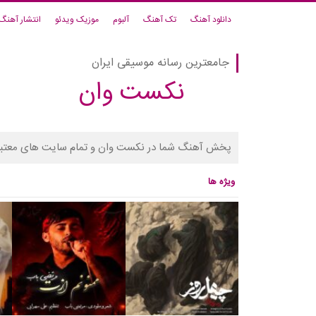
دانلود آهنگ
تک آهنگ
آلبوم
موزیک ویدئو
انتشار آهنگ
جامعترین رسانه موسیقی ایران
نکست وان
پخش آهنگ شما در نکست وان و تمام سایت های معتبر
ویژه ها