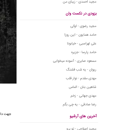
مجید احمدی - زیبای من
بزودی در نکست وان
مجید رضوی - اوکی
حامد همایون - این روزا
علی لهراسبی - خیابونا
حامد پارسا - جزیره
مسعود صابری - آسوده میخوابی
ریوان - یه شب قشنگ
مهدی مقدم - نوار قلب
شاهین بنان - الماس
مهدی جهانی - زخم
رضا صادقی - یه چی بگم
جهت دان
آخرین های آرشیو
مجید اصلاحی - تو برو