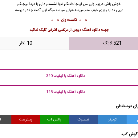
خوش باش عزیزم ولی من اینجا دلتنگم تنها نشستم دارم با دردا میجنگم
عیبی نداره روزای خوب منم میرسه هرکی میرسه میگه این آدمه چقدر دپرسه
♫ ♫
نکست وان
♫ ♫
جهت
دانلود آهنگ دپرس از مرتضی اشرفی
کلیک نمائید
521 لایک
10 نظر
دانلود آهنگ با کیفیت 320
دانلود آهنگ با کیفیت 128
ای دوستانتان
توییتر
فیسبوک
واتس آپ
پینترست
ا
گوش کنید