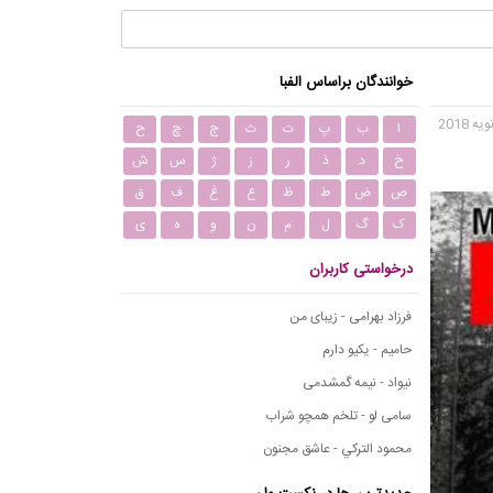
خوانندگان براساس الفبا
ا
ب
پ
ت
ث
ج
چ
ح
خ
د
ذ
ر
ز
ژ
س
ش
ص
ض
ط
ظ
ع
غ
ف
ق
ک
گ
ل
م
ن
و
ه
ی
درخواستی کاربران
فرزاد بهرامی - زیبای من
حامیم - یکیو دارم
نیواد - نیمه گمشدمی
سامی لو - تلخم همچو شراب
محمود التركي - عاشق مجنون