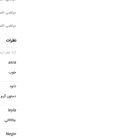
مرتضی اشرف
مرتضی اشر
نظرات
10 نظر ارسال شده
asra
گ
خوب
داود
گ
دمتون گرم ع
leyla
عاااااالی
Negin