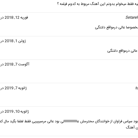
لیه فقط میخوام بدونم این آهنگ مربوط به کدوم فیلمه ؟
Setare
گفت:
فوریه 12, 2018 در 7:39 ب.ظ
مخصوصا عالی درمواقع دلتنگی
گفت:
ژوئن 1, 2018 در 4:12 ب.ظ
گفت:
آگوست 7, 2018 در 2:55 ب.ظ
t
گفت:
ژانویه 7, 2019 در 5:59 ب.ظ
گفت:
ژانویه 10, 2019 در 7:48 ب.ظ
بود سپاس فراوان از خوانندگان محترمش عاااااااااااااالی بود عالی مرسییییی فقط لطفا بگید مال ک
 آهنگ