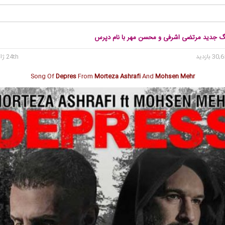
نگ جدید مرتضی اشرفی و محسن مهر با نام دپرس
24th ژانویه 2018
Song Of
Depres
From
Morteza Ashrafi
And
Mohsen Mehr