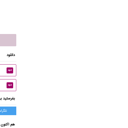
دانلود
mp3
mp3
بفرستید بر
تلگرام
هم اکنون 