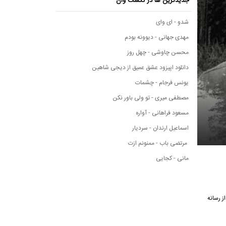
جدیدترین ها در نکست وان
شدو - ای وای
مهدی جهانی - دیوونه بودم
محسن چاوشی - چهل روز
دانلود اپیزود عشق عمیق از دیجی شاهین
یونس فرجام - چشمات
مصطفی میری - تو ولی باور نکن
مسعود فراهانی - آواره
اسماعیل ارندان - سردیار
مرتضی باب - ممنونم ازت
مانی - کجایی
نگ از رسانه