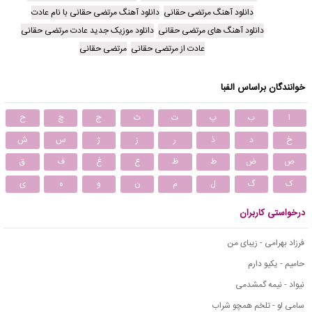
دانلود آهنگ مرتضی حقانی
دانلود آهنگ مرتضی حقانی با نام عادت
دانلود آهنگ های مرتضی حقانی
دانلود موزیک جدید عادت مرتضی حقانی
عادت از مرتضی حقانی
مرتضی حقانی
خوانندگان براساس الفبا
ا
ب
پ
ت
ث
ج
چ
ح
خ
د
ذ
ر
ز
ژ
س
ش
ص
ض
ط
ظ
ع
غ
ف
ق
ک
گ
ل
م
ن
و
ه
ی
درخواستی کاربران
فرزاد بهرامی - زیبای من
حامیم - یکیو دارم
نیواد - نیمه گمشدمی
سامی لو - تلخم همچو شراب