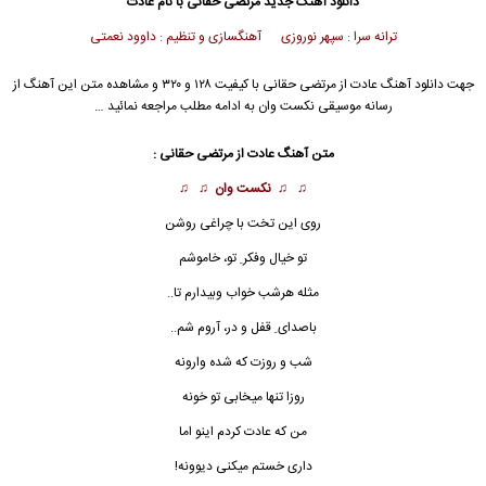
دانلود آهنگ جدید
مرتضی حقانی با نام عادت
ترانه سرا : سپهر نوروزی آهنگسازی و تنظیم : داوود نعمتی
جهت دانلود آهنگ عادت از مرتضی حقانی با کیفیت ۱۲۸ و ۳۲۰ و مشاهده متن این آهنگ از
رسانه موسیقی نکست وان به ادامه مطلب مراجعه نمائید …
متن آهنگ
عادت
از مرتضی حقانی :
♫ ♫
نکست وان
♫ ♫
روی این تخت با چراغی روشن
تو خیال وفکر ِ تو، خاموشم
مثله هرشب خواب وبیدارم تا..
باصدای ِ قفل و در، آروم شم..
شب و روزت که شده وارونه
روزا تنها میخابی تو خونه
من که
عادت
کردم اینو اما
داری خستم میکنی دیوونه!