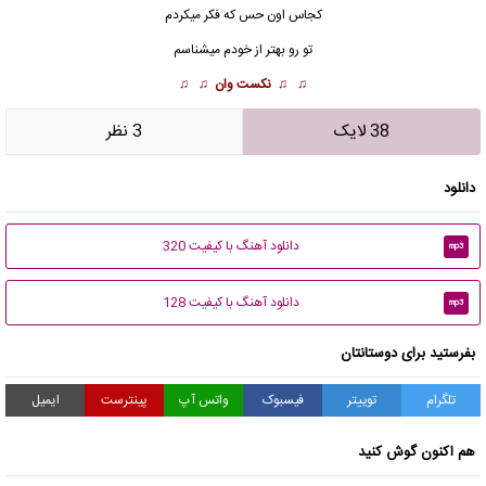
کجاس اون حس که فکر میکردم
تو رو بهتر از خودم میشناسم
♫ ♫
نکست وان
♫ ♫
38 لایک
3 نظر
دانلود
دانلود آهنگ با کیفیت 320
mp3
دانلود آهنگ با کیفیت 128
mp3
بفرستید برای دوستانتان
تلگرام
توییتر
فیسبوک
واتس آپ
پینترست
ایمیل
هم اکنون گوش کنید