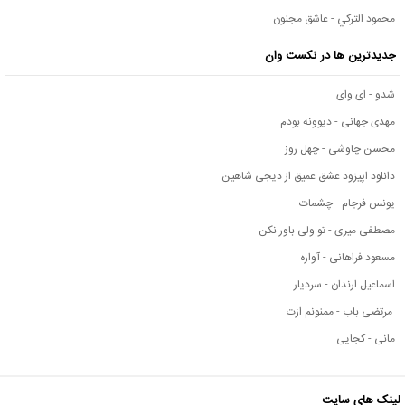
محمود التركي - عاشق مجنون
جدیدترین ها در نکست وان
شدو - ای وای
مهدی جهانی - دیوونه بودم
محسن چاوشی - چهل روز
دانلود اپیزود عشق عمیق از دیجی شاهین
یونس فرجام - چشمات
مصطفی میری - تو ولی باور نکن
مسعود فراهانی - آواره
اسماعیل ارندان - سردیار
مرتضی باب - ممنونم ازت
مانی - کجایی
لینک های سایت