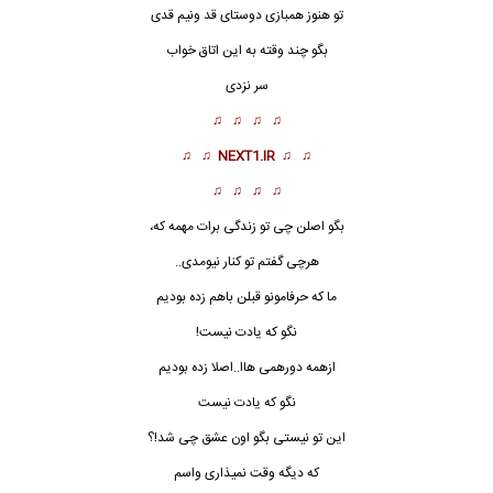
تو هنوز همبازی دوستای قد ونیم قدی
بگو چند وقته به این اتاق خواب
سر نزدی
♫ ♫ ♫ ♫
♫ ♫
NEXT1.IR
♫ ♫
♫ ♫ ♫ ♫
بگو اصلن چی تو زندگی برات مهمه که،
هرچی گفتم تو کنار نیومدی..
ما که حرفامونو قبلن باهم زده بودیم
نگو که یادت نیست!
ازهمه دورهمی هاا..اصلا زده بودیم
نگو که یادت نیست
این تو نیستی بگو اون عشق چی شد!؟
که دیگه وقت نمیذاری واسم