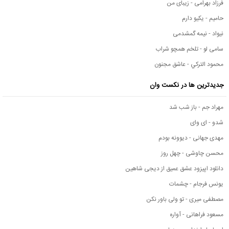
فرزاد بهرامی - زیبای من
حامیم - یکیو دارم
نیواد - نیمه گمشدمی
سامی لو - تلخم همچو شراب
محمود التركي - عاشق مجنون
جدیدترین ها در نکست وان
مهراد جم - باز شب شد
شدو - ای وای
مهدی جهانی - دیوونه بودم
محسن چاوشی - چهل روز
دانلود اپیزود عشق عمیق از دیجی شاهین
یونس فرجام - چشمات
مصطفی میری - تو ولی باور نکن
مسعود فراهانی - آواره