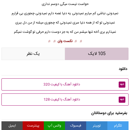
حواست نیست میگی دوسم نداری
نمیدونی نباشی کم میارم
نمیدونی
یه دنیا غصه دارم نمیدونی چجوری بی قرارم
نمیدونی تو که از همه دنیا سری نمیدونی که چجوری میشه از من دل ببری
نمیذارم بری آخه تنها میشم من که به جز دوست دارم حرفی تو گوشت نمیگم
♫ ♫
نکست وان
♫ ♫
105 لایک
يک نظر
دانلود
دانلود آهنگ با کیفیت 320
mp3
دانلود آهنگ با کیفیت 128
mp3
بفرستید برای دوستانتان
تلگرام
توییتر
فیسبوک
واتس آپ
پینترست
ایمیل