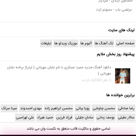
اسماعیل ارندان - سردیار
مرتضی باب - ممنونم ازت
لینک های سایت
صفحه اصلی
تک آهنگ ها
آلبوم ها
موزیک ویدئو ها
تبلیغات
پیشنهاد روز بخش ملایم
دانلود آهنگ جدید حمید عسکری با نام نشان مهربانی ( تیتراژ برنامه نشان
مهربانی )
5 نظر | 4,658 بازدید
برترین خواننده ها
رضا صادقی
محسن چاوشی
پویا بیاتی
محسن ابراهیم زاده
مهدی احمدوند
سینا سرلک
سالار عقیلی
یوسف زمانی
سامان جلیلی
فرزاد فرزین
حمید هیراد
علی لهراسبی
تمامی حقوق و مالکیت قالب متعلق به
نکست وان
می باشد.