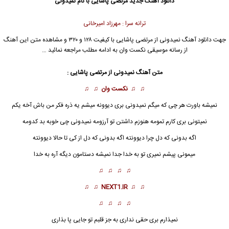
دانلود آهنگ جدید
مرتضی پاشایی
با نام نمیدونی
ترانه سرا : مهرزاد امیرخانی
جهت دانلود آهنگ نمیدونی از
مرتضی پاشایی
با کیفیت ۱۲۸ و ۳۲۰ و مشاهده متن این آهنگ
از رسانه موسیقی نکست وان به ادامه مطلب مراجعه نمائید …
متن آهنگ نمیدونی از
مرتضی پاشایی
:
♫ ♫
نکست وان
♫ ♫
نمیشه باورت هر چی که میگم
نمیدونی
بری دیوونه میشم یه ذره فکر من باش آخه یکم
نمیتونی بری کارم تمومه هنوزم داشتن تو آرزومه نمیدونی چی خوبه بد کدومه
اگه بدونی که دل چرا دیوونته اگه بدونی که دل از کی تا حالا دیوونته
میمونی پیشم نمیری تو به خدا جدا نمیشه دستامون دیگه آره به خدا
♫ ♫ ♫ ♫
♫ ♫
NEXT1.IR
♫ ♫
♫ ♫ ♫ ♫
نمیذارم بری حقی نداری به جز قلبم تو جایی پا بذاری