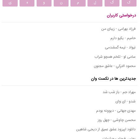
ک
گ
ل
م
ن
و
ه
ی
درخواستی کاربران
فرزاد بهرامی - زیبای من
حامیم - یکیو دارم
نیواد - نیمه گمشدمی
سامی لو - تلخم همچو شراب
محمود التركي - عاشق مجنون
جدیدترین ها در نکست وان
مهراد جم - باز شب شد
شدو - ای وای
مهدی جهانی - دیوونه بودم
محسن چاوشی - چهل روز
دانلود اپیزود عشق عمیق از دیجی شاهین
یونس فرجام - چشمات