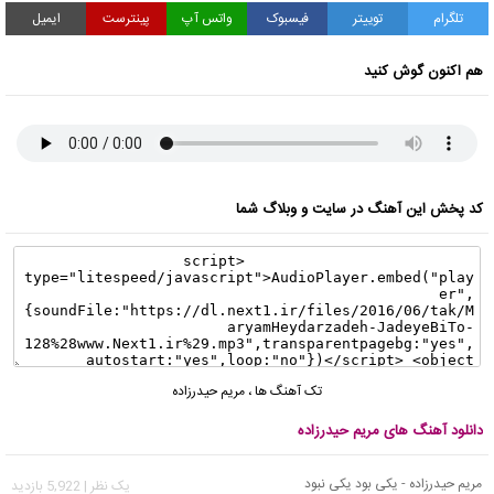
تلگرام
توییتر
فیسبوک
واتس آپ
پینترست
ایمیل
هم اکنون گوش کنید
کد پخش این آهنگ در سایت و وبلاگ شما
تک آهنگ ها
،
مریم حیدرزاده
دانلود آهنگ های مریم حیدرزاده
مریم حیدرزاده - یکی بود یکی نبود
يک نظر | 5,922 بازدید