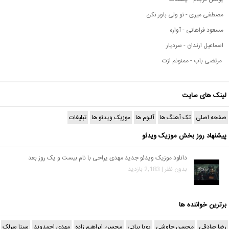
مصطفی میری - تو ولی باور نکن
مسعود فراهانی - آواره
اسماعیل ارندان - سردیار
مرتضی باب - ممنونم ازت
لینک های سایت
صفحه اصلی
تک آهنگ ها
آلبوم ها
موزیک ویدئو ها
تبلیغات
پیشنهاد روز بخش موزیک ویدئو
دانلود موزیک ویدئو جدید مهدی یراحی با نام بیست و یک روز بعد
بدون نظر | 2,183 بازدید
برترین خواننده ها
رضا صادقی
محسن چاوشی
پویا بیاتی
محسن ابراهیم زاده
مهدی احمدوند
سینا سرلک