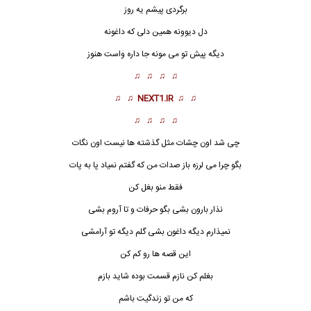
برگردی پیشم یه روز
دل دیوونه همین دلی که داغونه
دیگه پیش تو می مونه جا داره واست هنوز
♫ ♫ ♫ ♫
♫ ♫
NEXT1.IR
♫ ♫
♫ ♫ ♫ ♫
چی شد اون چشات مثل گذشته ها نیست اون نگات
بگو چرا می لرزه باز صدات من که گفتم نمیاد پا به پات
فقط منو بغل کن
نذار بارون بشی بگو حرفات و تا آروم بشی
نمیذارم دیگه داغون بشی گلم دیگه تو آرامشی
این قصه ها رو کم کن
بغلم کن نازم قسمت بوده شاید بازم
که من تو زندگیت باشم