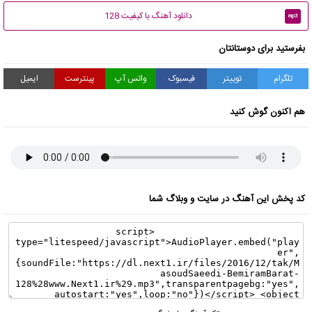
دانلود آهنگ با کیفیت 128
mp3
بفرستید برای دوستانتان
تلگرام
توییتر
فیسبوک
واتس آپ
پینترست
ایمیل
هم اکنون گوش کنید
کد پخش این آهنگ در سایت و وبلاگ شما