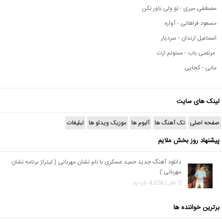
مصطفی میری - تو ولی باور نکن
مسعود فراهانی - آواره
اسماعیل ارندان - سردیار
مرتضی باب - ممنونم ازت
مانی - کجایی
لینک های سایت
صفحه اصلی
تک آهنگ ها
آلبوم ها
موزیک ویدئو ها
تبلیغات
پیشنهاد روز بخش ملایم
دانلود آهنگ جدید حمید عسکری با نام نشان مهربانی ( تیتراژ برنامه نشان
مهربانی )
5 نظر | 4,656 بازدید
برترین خواننده ها