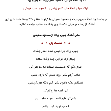
دانلود آهنگ جدید
مسعود سعیدی
با نام بمیرم برات
ترانه سرا و آهنگساز : ناصر زینعلی تنظیم : فربد فروغی
جهت دانلود آهنگ بمیرم برات از
مسعود سعیدی
با کیفیت ۱۲۸ و ۳۲۰ و مشاهده متن این
آهنگ از رسانه موسیقی نکست وان به ادامه مطلب مراجعه نمائید …
متن آهنگ بمیرم برات از
مسعود سعیدی
:
♫ ♫
نکست وان
♫ ♫
بمیرم برات چرا خیس شده انقدر چشات
چیکار کرده تو این چند وقت باهات
چیزی نگو اگه خستست صدات بیا منو بغل کن
شاید آروم بشی روی سینم اگه بارون بشی
نمیذارم دیگه داغون بشی گلم دیگه توی آرمشی
این قصه ها رو کم کن
بغلم کن نازم قسمت بوده شاید بازم
که من تو زندگیت باشم