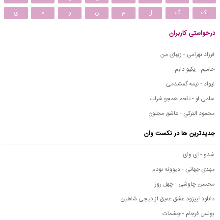
ک
گ
ل
م
ن
و
ه
ی
درخواستی کاربران
فرزاد بهرامی - زیبای من
حامیم - یکیو دارم
نیواد - نیمه گمشدمی
سامی لو - تلخم همچو شراب
محمود التركي - عاشق مجنون
جدیدترین ها در نکست وان
شدو - ای وای
مهدی جهانی - دیوونه بودم
محسن چاوشی - چهل روز
دانلود اپیزود عشق عمیق از دیجی شاهین
یونس فرجام - چشمات