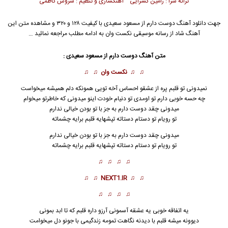
ترانه سرا : رامین کسرایی آهنگسازی و تنظیم : سروش کاظمی
جهت دانلود آهنگ دوست دارم از
مسعود سعیدی
با کیفیت ۱۲۸ و ۳۲۰ و مشاهده متن این
آهنگ شاد از رسانه موسیقی نکست وان به ادامه مطلب مراجعه نمائید …
متن آهنگ دوست دارم از
مسعود سعیدی
:
♫ ♫
نکست وان
♫ ♫
نمیدونی تو قلبم پره از عشقو احساس آخه تویی همونکه دلم همیشه میخواست
چه حسه خوبی دارم تو اومدی تو دنیام خودت اینو میدونی که خاطرتو میخوام
میدونی چقد دوست دارم به جز با تو بودن خیالی ندارم
تو رویام تو دستام دستاته تپشهایه قلبم برایه چشماته
میدونی چقد
دوست دارم
به جز با تو بودن خیالی ندارم
تو رویام تو دستام دستاته تپشهایه قلبم برایه چشماته
♫ ♫ ♫ ♫
♫ ♫
NEXT1.IR
♫ ♫
♫ ♫ ♫ ♫
یه اتفاقه خوبی یه عشقه آسمونی آرزو داره قلبم که تا ابد بمونی
دیوونه میشه قلبم با دیدنه نگاهت تمومه زندگیمی با جونو دل میخوامت