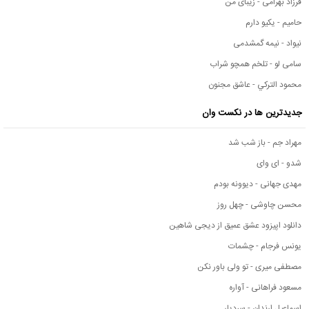
فرزاد بهرامی - زیبای من
حامیم - یکیو دارم
نیواد - نیمه گمشدمی
سامی لو - تلخم همچو شراب
محمود التركي - عاشق مجنون
جدیدترین ها در نکست وان
مهراد جم - باز شب شد
شدو - ای وای
مهدی جهانی - دیوونه بودم
محسن چاوشی - چهل روز
دانلود اپیزود عشق عمیق از دیجی شاهین
یونس فرجام - چشمات
مصطفی میری - تو ولی باور نکن
مسعود فراهانی - آواره
اسماعیل ارندان - سردیار