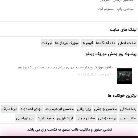
مرتضی باب - ممنونم ازت
لینک های سایت
صفحه اصلی
تک آهنگ ها
آلبوم ها
موزیک ویدئو ها
تبلیغات
پیشنهاد روز بخش موزیک ویدئو
دانلود موزیک ویدئو جدید مهدی یراحی با نام بیست و یک روز بعد
بدون نظر | 2,183 بازدید
برترین خواننده ها
رضا صادقی
محسن چاوشی
پویا بیاتی
محسن ابراهیم زاده
مهدی احمدوند
سینا سرلک
سالار عقیلی
یوسف زمانی
سامان جلیلی
فرزاد فرزین
حمید هیراد
علی لهراسبی
تمامی حقوق و مالکیت قالب متعلق به
نکست وان
می باشد.