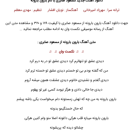
دانلود آهنگ جدید
مسعود صابری
با نام بارون بارونه
ترانه سرا : مهرزاد امیرخانی آهنگساز : نویان افشار تنظیم : مهدی معظم
جهت دانلود آهنگ بارون بارونه از
مسعود صابری
با کیفیت ۱۲۸ و ۳۲۰ و مشاهده متن این
آهنگ از رسانه موسیقی نکست وان به ادامه مطلب مراجعه نمائید …
متن آهنگ بارون بارونه از
مسعود صابری
:
♫ ♫
نکست وان
♫ ♫
دیدی عشق تو تنهاترم کرد دیدی عشق تو در به درم کرد
من که گفته بودم بی تو خستم دیدی عشق تو خسته ترم کرد
دیدی گفتم و نشنیدی خانوم دیدی عشقت همون میشه آروم
دیدی جا خالی دادی و هرگز نیومد کسی غیر تو پهلوم
بارون بارونه به من چه که تهش زمستونه دلم میخواست یکی باشه پیشم
که حال خستگیمو بدونه
بارون بارونه
میبازه قلب هرکی داغونه اصلا منو ولم کنین هرکی
چشاتو دیده که پریشونه