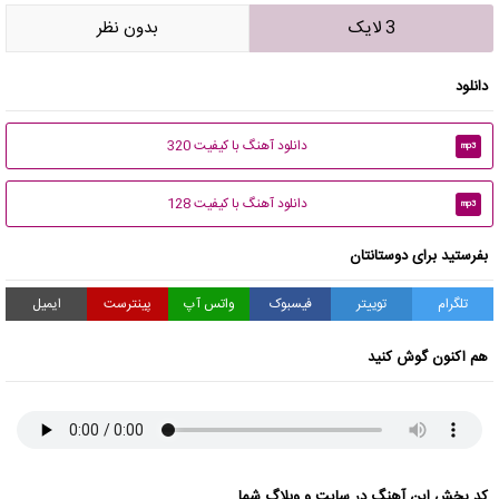
3 لایک
بدون نظر
دانلود
دانلود آهنگ با کیفیت 320
mp3
دانلود آهنگ با کیفیت 128
mp3
بفرستید برای دوستانتان
تلگرام
توییتر
فیسبوک
واتس آپ
پینترست
ایمیل
هم اکنون گوش کنید
کد پخش این آهنگ در سایت و وبلاگ شما