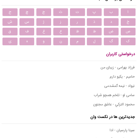
ا
ب
پ
ت
ث
ج
چ
ح
خ
د
ذ
ر
ز
ژ
س
ش
ص
ض
ط
ظ
ع
غ
ف
ق
ک
گ
ل
م
ن
و
ه
ی
درخواستی کاربران
فرزاد بهرامی - زیبای من
حامیم - یکیو دارم
نیواد - نیمه گمشدمی
سامی لو - تلخم همچو شراب
محمود التركي - عاشق مجنون
جدیدترین ها در نکست وان
سینا پارسیان - ادا