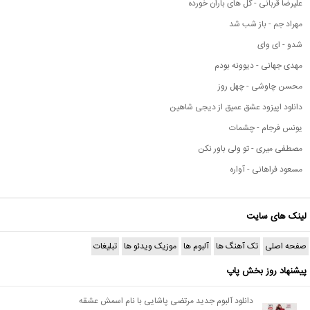
علیرضا قربانی - گل های باران خورده
مهراد جم - باز شب شد
شدو - ای وای
مهدی جهانی - دیوونه بودم
محسن چاوشی - چهل روز
دانلود اپیزود عشق عمیق از دیجی شاهین
یونس فرجام - چشمات
مصطفی میری - تو ولی باور نکن
مسعود فراهانی - آواره
لینک های سایت
صفحه اصلی
تک آهنگ ها
آلبوم ها
موزیک ویدئو ها
تبلیغات
پیشنهاد روز بخش پاپ
دانلود آلبوم جدید مرتضی پاشایی با نام اسمش عشقه