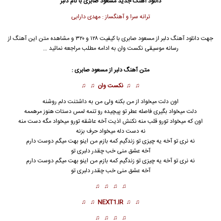
دانلود آهنگ جدید
مسعود صابری با نام دلبر
ترانه سرا و آهنگساز : مهدی دارابی
جهت دانلود آهنگ دلبر از مسعود صابری با کیفیت ۱۲۸ و ۳۲۰ و مشاهده متن این آهنگ از
رسانه موسیقی نکست وان به ادامه مطلب مراجعه نمائید …
متن آهنگ دلبر از مسعود صابری :
♫ ♫
نکست وان
♫ ♫
اون دلت میخواد از من بکنه ولی من به داشتنت دلم روشنه
دلت میخواد بگیری فاصله عطر تو پیچیده رو تنمه لمس دستات هنوز مرهممه
اون که میخواد تورو قلب منه نکنش اذیت آخه عاشقه تورو میخواد مگه دست منه
نه دست دله میخواد حرف بزنه
نه نری تو آخه یه چیزی تو زندگیم کمه بازم من اینو بهت میگم دوست دارم
آخه عشق منی خب چقدر
دلبر
ی تو
نه نری تو آخه یه چیزی تو زندگیم کمه بازم من اینو بهت میگم دوست دارم
آخه عشق منی خب چقدر دلبری تو
♫ ♫ ♫ ♫
♫ ♫
NEXT1.IR
♫ ♫
♫ ♫ ♫ ♫