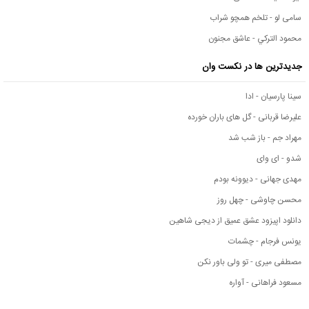
سامی لو - تلخم همچو شراب
محمود التركي - عاشق مجنون
جدیدترین ها در نکست وان
سینا پارسیان - ادا
علیرضا قربانی - گل های باران خورده
مهراد جم - باز شب شد
شدو - ای وای
مهدی جهانی - دیوونه بودم
محسن چاوشی - چهل روز
دانلود اپیزود عشق عمیق از دیجی شاهین
یونس فرجام - چشمات
مصطفی میری - تو ولی باور نکن
مسعود فراهانی - آواره