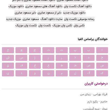
دانلود آهنگ مسعود صابری
دانلود آهنگ مسعود صابری با نام دلبر
دانلود آهنگ نکست وان
دانلود آهنگ های مسعود صابری
دانلود موزیک
دانلود موزیک جدید
دلبر از مسعود صابری
دلبر مسعود صابری
رسانه موسیقی نکست وان
سایت دانلود آهنگ
مسعود صابری
موزیک جدید
نکس وان
نکس وان موزیک
نکست وان
نکست وان موزیک
خوانندگان براساس الفبا
ا
ب
پ
ت
ث
ج
چ
ح
خ
د
ذ
ر
ز
ژ
س
ش
ص
ض
ط
ظ
ع
غ
ف
ق
ک
گ
ل
م
ن
و
ه
ی
درخواستی کاربران
فرزاد بهرامی - زیبای من
حامیم - یکیو دارم
نیواد - نیمه گمشدمی