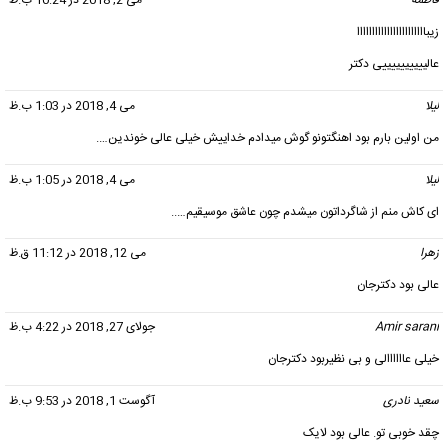
فاطمه
گفت:
می 2, 2018 در 10:24 ب.ظ
زیبااااااااااااااااااااااا
عالییییییییییی دکتر
لیلا
گفت:
می 4, 2018 در 1:03 ب.ظ
من اولین بارم بود اهنگتونو گوش میدادم خداییش خیلی عالی خوندین….
لیلا
گفت:
می 4, 2018 در 1:05 ب.ظ
ای کاش منم از شاگرداتون میشدم چون عاشق موسیقیم…..
زهرا
گفت:
می 12, 2018 در 11:12 ق.ظ
عالی بود دکترجان
Amir sarani
گفت:
جولای 27, 2018 در 4:22 ب.ظ
خیلی عاااااالی و بی نظیربود دکترجان
سعید نادری
گفت:
آگوست 1, 2018 در 9:53 ب.ظ
چقد خوبی تو. عالی بود لایک