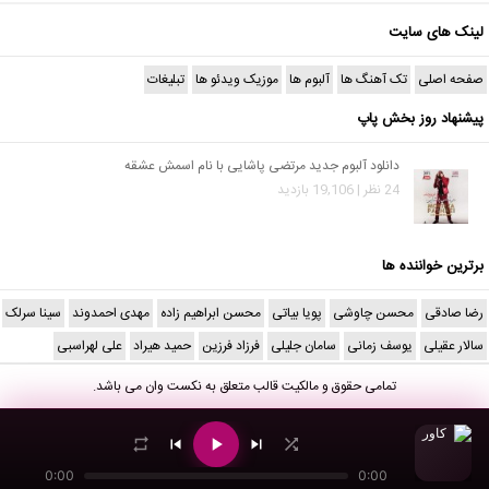
لینک های سایت
صفحه اصلی
تک آهنگ ها
آلبوم ها
موزیک ویدئو ها
تبلیغات
پیشنهاد روز بخش پاپ
دانلود آلبوم جدید مرتضی پاشایی با نام اسمش عشقه
24 نظر | 19,106 بازدید
برترین خواننده ها
رضا صادقی
محسن چاوشی
پویا بیاتی
محسن ابراهیم زاده
مهدی احمدوند
سینا سرلک
سالار عقیلی
یوسف زمانی
سامان جلیلی
فرزاد فرزین
حمید هیراد
علی لهراسبی
تمامی حقوق و مالکیت قالب متعلق به
نکست وان
می باشد.
0:00
0:00