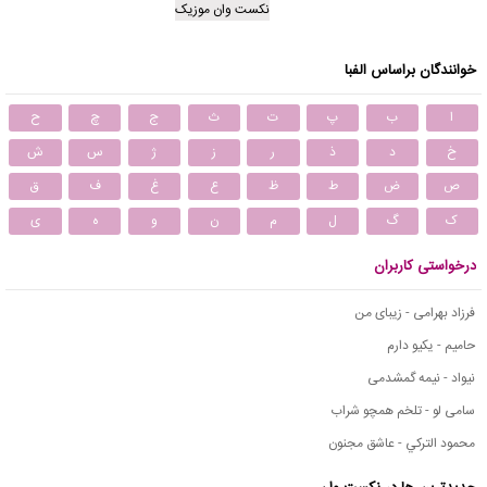
نکست وان موزیک
خوانندگان براساس الفبا
ا
ب
پ
ت
ث
ج
چ
ح
خ
د
ذ
ر
ز
ژ
س
ش
ص
ض
ط
ظ
ع
غ
ف
ق
ک
گ
ل
م
ن
و
ه
ی
درخواستی کاربران
فرزاد بهرامی - زیبای من
حامیم - یکیو دارم
نیواد - نیمه گمشدمی
سامی لو - تلخم همچو شراب
محمود التركي - عاشق مجنون