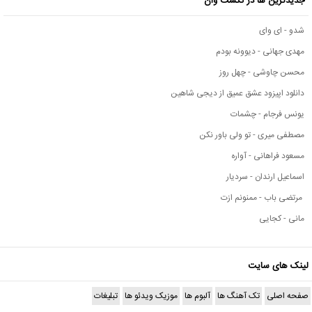
جدیدترین ها در نکست وان
شدو - ای وای
مهدی جهانی - دیوونه بودم
محسن چاوشی - چهل روز
دانلود اپیزود عشق عمیق از دیجی شاهین
یونس فرجام - چشمات
مصطفی میری - تو ولی باور نکن
مسعود فراهانی - آواره
اسماعیل ارندان - سردیار
مرتضی باب - ممنونم ازت
مانی - کجایی
لینک های سایت
صفحه اصلی
تک آهنگ ها
آلبوم ها
موزیک ویدئو ها
تبلیغات