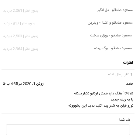
مسعود صادقلو - دل انگیز
بدون نظر | 2,061 بازدید
مسعود صادقلو و آشنا - ویترین
بدون نظر | 817 بازدید
مسعود صادقلو - روزای سخت
بدون نظر | 2,503 بازدید
مسعود صادقلو - برگ برنده
بدون نظر | 2,964 بازدید
نظرات
1 نظر ارسال شده
حامد
گفت:
ژوئن 1, 2020 در 4:35 ب.ظ
کلا 4تا آهنگ داره همش اونارو تکرار میکنه
با یه ریتم جدید
تورو قرآن یه شعر پیدا کنید بدید این بخووونه
نام شما :