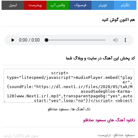
تلگرام
توییتر
فیسبوک
واتس آپ
پینترست
ایمیل
هم اکنون گوش کنید
کد پخش این آهنگ در سایت و وبلاگ شما
تک آهنگ ها
،
مسعود صادقلو
دانلود آهنگ های مسعود صادقلو
مسعود صادقلو - تراپیست
بدون نظر | 1,239 بازدید