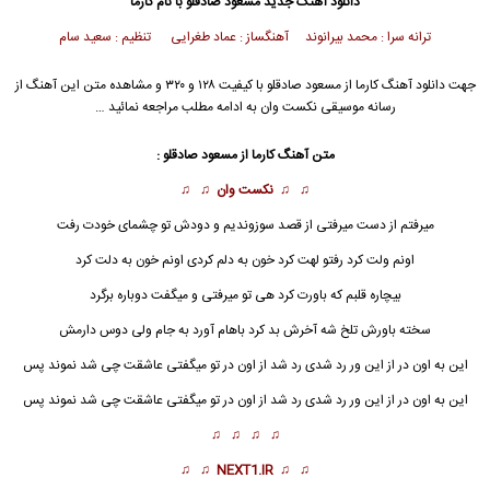
دانلود آهنگ جدید
مسعود صادقلو
با نام کارما
ترانه سرا : محمد بیرانوند آهنگساز : عماد طغرایی تنظیم : سعید سام
جهت دانلود آهنگ کارما از
مسعود صادقلو
با کیفیت ۱۲۸ و ۳۲۰ و مشاهده متن این آهنگ از
رسانه موسیقی نکست وان به ادامه مطلب مراجعه نمائید …
متن آهنگ
کارما
از
مسعود صادقلو
:
♫ ♫
نکست وان
♫ ♫
میرفتم از دست میرفتی از قصد سوزوندیم و دودش تو چشمای خودت رفت
اونم ولت کرد رفتو لهت کرد خون به دلم کردی اونم خون به دلت کرد
بیچاره قلبم که باورت کرد هی تو میرفتی و میگفت دوباره برگرد
سخته باورش تلخ شه آخرش بد کرد باهام آورد به جام ولی دوس دارمش
این به اون در از این ور رد شدی رد شد از اون در تو میگفتی عاشقت چی شد نموند پس
این به اون در از این ور رد شدی رد شد از اون در تو میگفتی عاشقت چی شد نموند پس
♫ ♫ ♫ ♫
♫ ♫
NEXT1.IR
♫ ♫