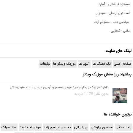
مسعود فراهانی - آواره
اسماعیل ارندان - سردیار
مرتضی باب - ممنونم ازت
مانی - کجایی
لینک های سایت
صفحه اصلی
تک آهنگ ها
آلبوم ها
موزیک ویدئو ها
تبلیغات
پیشنهاد روز بخش موزیک ویدئو
دانلود موزیک ویدئو جدید مهدی مقدم و آرمین مرسی با نام منو ببخش
بدون نظر | 1,175 بازدید
برترین خواننده ها
رضا صادقی
محسن چاوشی
پویا بیاتی
محسن ابراهیم زاده
مهدی احمدوند
سینا سرلک