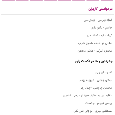
درخواستی کاربران
فرزاد بهرامی - زیبای من
حامیم - یکیو دارم
نیواد - نیمه گمشدمی
سامی لو - تلخم همچو شراب
محمود التركي - عاشق مجنون
جدیدترین ها در نکست وان
شدو - ای وای
مهدی جهانی - دیوونه بودم
محسن چاوشی - چهل روز
دانلود اپیزود عشق عمیق از دیجی شاهین
یونس فرجام - چشمات
مصطفی میری - تو ولی باور نکن