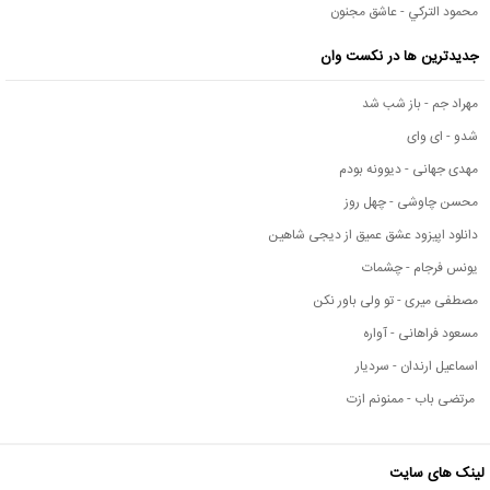
محمود التركي - عاشق مجنون
جدیدترین ها در نکست وان
مهراد جم - باز شب شد
شدو - ای وای
مهدی جهانی - دیوونه بودم
محسن چاوشی - چهل روز
دانلود اپیزود عشق عمیق از دیجی شاهین
یونس فرجام - چشمات
مصطفی میری - تو ولی باور نکن
مسعود فراهانی - آواره
اسماعیل ارندان - سردیار
مرتضی باب - ممنونم ازت
لینک های سایت