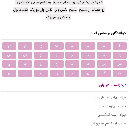
دانلود موزیک جدید رو اعصاب مسیح
رسانه موسیقی نکست وان
رو اعصاب از مسیح
مسیح
نکس وان
نکس وان موزیک
نکست وان
نکست وان موزیک
خوانندگان براساس الفبا
ا
ب
پ
ت
ث
ج
چ
ح
خ
د
ذ
ر
ز
ژ
س
ش
ص
ض
ط
ظ
ع
غ
ف
ق
ک
گ
ل
م
ن
و
ه
ی
درخواستی کاربران
فرزاد بهرامی - زیبای من
حامیم - یکیو دارم
نیواد - نیمه گمشدمی
سامی لو - تلخم همچو شراب