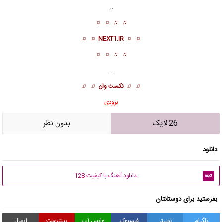
…
♫ ♫ ♫ ♫
♫ ♫
NEXT1.IR
♫ ♫
♫ ♫ ♫ ♫
…
♫ ♫
نکست وان
♫ ♫
بزودی
26 لایک
بدون نظر
دانلود
دانلود آهنگ با کیفیت 128
mp3
بفرستید برای دوستانتان
تلگرام
توییتر
فیسبوک
واتس آپ
پینترست
ایمیل