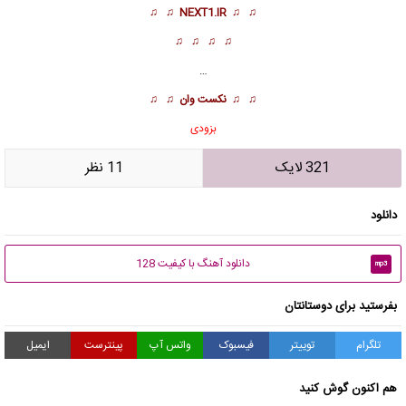
♫ ♫
NEXT1.IR
♫ ♫
♫ ♫ ♫ ♫
…
♫ ♫
نکست وان
♫ ♫
بزودی
321 لایک
11 نظر
دانلود
دانلود آهنگ با کیفیت 128
mp3
بفرستید برای دوستانتان
تلگرام
توییتر
فیسبوک
واتس آپ
پینترست
ایمیل
هم اکنون گوش کنید