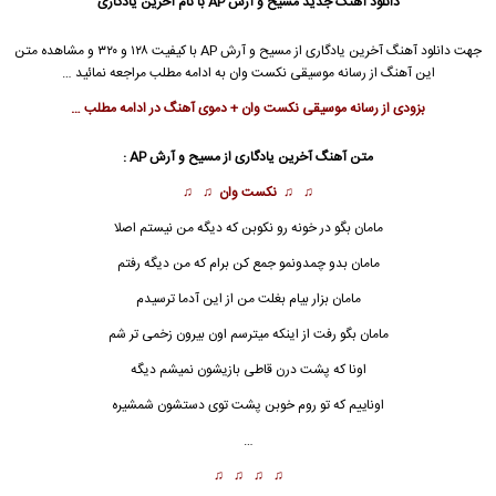
دانلود آهنگ جدید
مسیح
و
آرش AP
با نام آخرین یادگاری
جهت دانلود آهنگ آخرین یادگاری از
مسیح
و
آرش AP
با کیفیت ۱۲۸ و ۳۲۰ و مشاهده متن
این آهنگ از رسانه موسیقی نکست وان به ادامه مطلب مراجعه نمائید …
بزودی از رسانه موسیقی نکست وان + دموی آهنگ در ادامه مطلب …
متن آهنگ آخرین یادگاری از مسیح و آرش AP :
♫ ♫
نکست وان
♫ ♫
مامان بگو در خونه رو نکوبن که دیگه من نیستم اصلا
مامان بدو چمدونمو جمع کن برام که من دیگه رفتم
مامان بزار بیام بغلت من از این آدما ترسیدم
مامان بگو رفت از اینکه میترسم اون بیرون زخمی تر شم
اونا که پشت درن قاطی بازیشون نمیشم دیگه
اوناییم که تو روم خوبن پشت توی دستشون شمشیره
…
♫ ♫ ♫ ♫