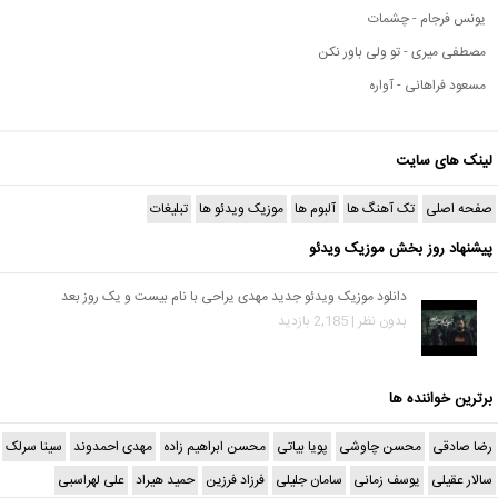
یونس فرجام - چشمات
مصطفی میری - تو ولی باور نکن
مسعود فراهانی - آواره
لینک های سایت
صفحه اصلی
تک آهنگ ها
آلبوم ها
موزیک ویدئو ها
تبلیغات
پیشنهاد روز بخش موزیک ویدئو
دانلود موزیک ویدئو جدید مهدی یراحی با نام بیست و یک روز بعد
بدون نظر | 2,185 بازدید
برترین خواننده ها
رضا صادقی
محسن چاوشی
پویا بیاتی
محسن ابراهیم زاده
مهدی احمدوند
سینا سرلک
سالار عقیلی
یوسف زمانی
سامان جلیلی
فرزاد فرزین
حمید هیراد
علی لهراسبی