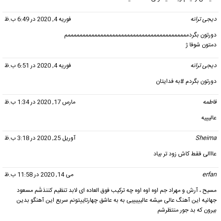
دیجی ترانه
گفت:
فوریه 4, 2020 در 6:49 ب.ظ
دورتون بگردمممممممممممممممممممممممممممممممممممممممممم
دمتون شوفا ژ
دیجی ترانه
گفت:
فوریه 4, 2020 در 6:51 ب.ظ
دورتون بگردم #به فدایتان
فاطمه
گفت:
مارس 17, 2020 در 1:34 ب.ظ
عالیییه
Sheima
گفت:
آوریل 25, 2020 در 3:18 ب.ظ
عااالی فقط کاش زود تر بیاد
erfan
گفت:
می 14, 2020 در 11:58 ب.ظ
مسیح ، آرش و مهراد جم اوه اوه اوه چه ترکیب فوق العاده ای لابد تنظیم کنندَشَم مسعود
جهانیه این آهنگ عالی میشه عالیییییی به به عاشق چهارتاییتونم سریع این آهنگو بدین
بیرون که بد جور منتظرشم