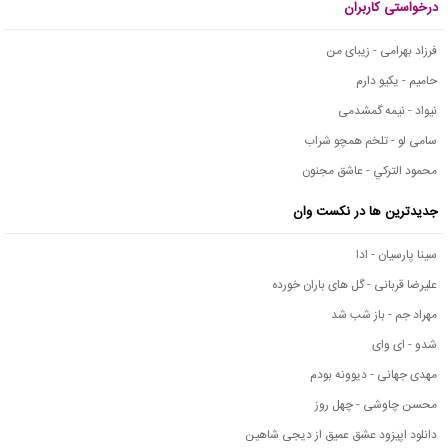
درخواستی کاربران
فرزاد بهرامی - زیبای من
حامیم - یکیو دارم
نیواد - نیمه گمشدمی
سامی لو - تلخم همچو شراب
محمود التركي - عاشق مجنون
جدیدترین ها در نکست وان
سینا پارسیان - ادا
علیرضا قربانی - گل های باران خورده
مهراد جم - باز شب شد
شدو - ای وای
مهدی جهانی - دیوونه بودم
محسن چاوشی - چهل روز
دانلود اپیزود عشق عمیق از دیجی شاهین