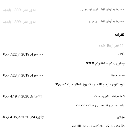
مسیح و آرش AP - این تو بمیری
بدون نظر | 1,339 بازدید
مسیح و آرش AP - یا چی
بدون نظر | 1,399 بازدید
نظرات
11 نظر ارسال شده
یگانه
گفت:
دسامبر 4, 2019 در 7:22 ب.ظ
چطوری بگم عاشقتونم ❤❤❤
محمدجواد
گفت:
دسامبر 4, 2019 در 7:23 ب.ظ
دوستتون دارم و تاابد و یک روز باهاتونم زندگیمین❤
تا همیشه عدلپروریست
گفت:
ژانویه 6, 2020 در 4:19 ب.ظ
واییییییییی کیییییییی میاددددددددد
مهدی
گفت:
ژانویه 24, 2020 در 4:06 ب.ظ
دقیقش را یکم زیاد کنید ولی عاااااااااالیه