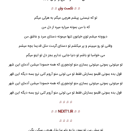
♫ ♫
نکست وان
♫ ♫
تو که نیستی پیشم هرچی میگم به هرکی میگم
که با من بمونه میزاره میره از دل من
دیوونه میشم توی خیابون تنها میمونه دستای سرد و عاشق من
وقتی تو رو میبینم و پر میکشم تو دستای گرمت مثل قدیما بچه میشم
می خوامبا تو باشم تو دنیا جایی ندارم بجز دل تو اینو میگم
تو میتونی بمونی میتونی بسازی منو اونجوری که همه حسودا میشن آدمای این شهر
قول بده بمونی قلبمو بسازش فقط تو می تونی منو آروم کنی نرو بسه دیگه این قهر
تو
میتونی بمونی میتونی بسازی منو اونجوری که همه حسودا میشن آدمای این شهر
قول بده بمونی قلبمو بسازش فقط تو می تونی منو آروم کنی نرو بسه دیگه این قهر
♫ ♫ ♫ ♫
♫ ♫
NEXT1.IR
♫ ♫
♫ ♫ ♫ ♫
تو پیش من تو بمون پا به پام بیا بذار هرچی میگن بگن