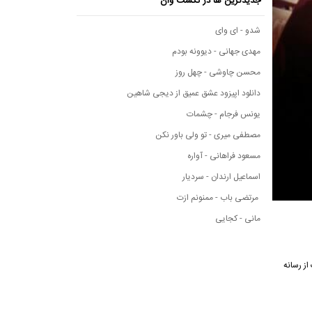
جدیدترین ها در نکست وان
شدو - ای وای
مهدی جهانی - دیوونه بودم
محسن چاوشی - چهل روز
دانلود اپیزود عشق عمیق از دیجی شاهین
یونس فرجام - چشمات
مصطفی میری - تو ولی باور نکن
مسعود فراهانی - آواره
اسماعیل ارندان - سردیار
مرتضی باب - ممنونم ازت
مانی - کجایی
هنگ از رسانه