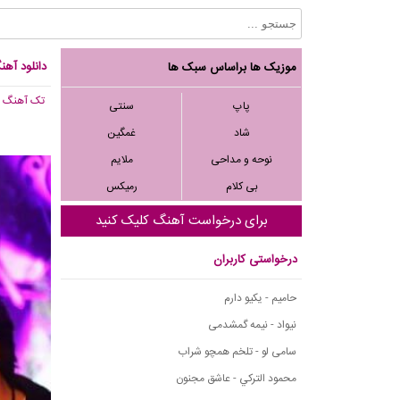
دانلود آهنگ جدید 
موزیک ها براساس سبک ها
تک آهنگ
, ,966
پاپ
سنتی
شاد
غمگین
نوحه و مداحی
ملایم
بی کلام
رمیکس
برای درخواست آهنگ کلیک کنید
درخواستی کاربران
حامیم - یکیو دارم
نیواد - نیمه گمشدمی
سامی لو - تلخم همچو شراب
محمود التركي - عاشق مجنون