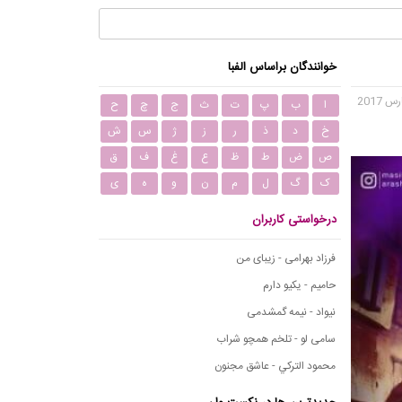
خوانندگان براساس الفبا
ا
ب
پ
ت
ث
ج
چ
ح
خ
د
ذ
ر
ز
ژ
س
ش
ص
ض
ط
ظ
ع
غ
ف
ق
ک
گ
ل
م
ن
و
ه
ی
درخواستی کاربران
فرزاد بهرامی - زیبای من
حامیم - یکیو دارم
نیواد - نیمه گمشدمی
سامی لو - تلخم همچو شراب
محمود التركي - عاشق مجنون