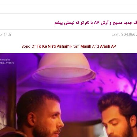
مسیح و آرش AP با نام تو که نیستی پیشم
304 بازدید
14th مارس 2017
Song Of
To Ke Nisti Pisham
From
Masih
And
Arash AP