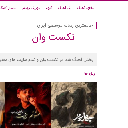
دانلود آهنگ
تک آهنگ
آلبوم
موزیک ویدئو
انتشار آهنگ
جامعترین رسانه موسیقی ایران
نکست وان
پخش آهنگ شما در نکست وان و تمام سایت های معتبر
ویژه ها