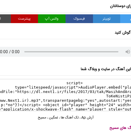
ای دوستانتان
توییتر
فیسبوک
واتس آپ
پینترست
ا
گوش کنید
ن آهنگ در سایت و وبلاگ شما
آرش Ap
،
تک آهنگ ها
،
غمگین
،
مسیح
نگ های مسیح