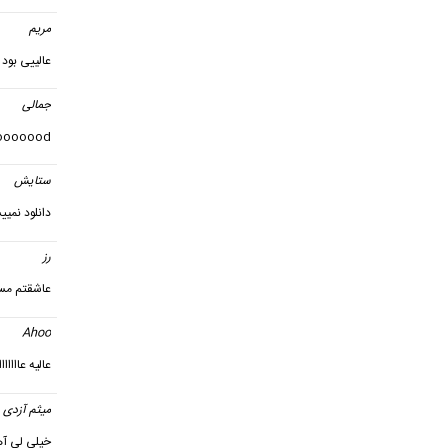
مریم
گ
عالییی بود
جمالی
ooooood
ستایش
دانلود نمیی
رز
گفت
عاشقتم مس
Ahoo
عالیه عاااااا
میثم آزدی
خیلی لی آ