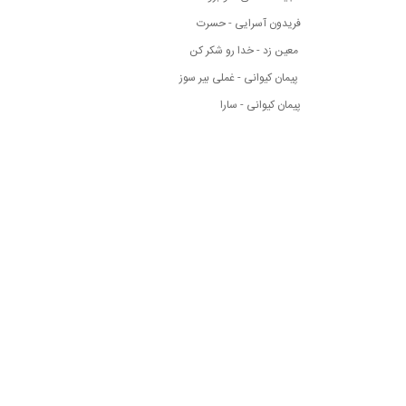
فریدون آسرایی - حسرت
معین زد - خدا رو شکر کن
پیمان کیوانی - غملی بیر سوز
پیمان کیوانی - سارا