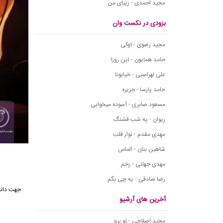
مجید احمدی - زیبای من
بزودی در نکست وان
مجید رضوی - اوکی
حامد همایون - این روزا
علی لهراسبی - خیابونا
حامد پارسا - جزیره
مسعود صابری - آسوده میخوابی
ریوان - یه شب قشنگ
مهدی مقدم - نوار قلب
شاهین بنان - الماس
مهدی جهانی - زخم
رضا صادقی - یه چی بگم
جهت دانل
آخرین های آرشیو
مجید اصلاحی - تو برو