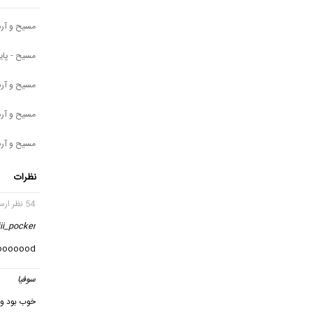
مسیح و آرش AP - 
مسیح - پایی
مسیح و آرش AP - 
مسیح و آرش AP - این تو
مسیح و آرش AP - 
نظرات
54 نظر ارسال شده
ii_pocker
ii booooood
سوفیا
خوب بود ول