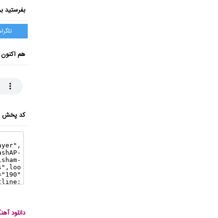
بفرستید بر
تلگرام
هم اکنون 
کد پخش ای
دانلود آه