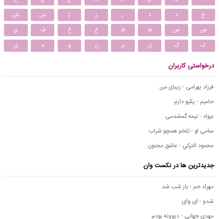
خ
د
ذ
ر
ز
ژ
س
ش
ص
ض
ط
ظ
ع
غ
ف
ق
ک
گ
ل
م
ن
و
ه
ی
درخواستی کاربران
فرزاد بهرامی - زیبای من
حامیم - یکیو دارم
نیواد - نیمه گمشدمی
سامی لو - تلخم همچو شراب
محمود التركي - عاشق مجنون
جدیدترین ها در نکست وان
مهراد جم - باز شب شد
شدو - ای وای
مهدی جهانی - دیوونه بودم