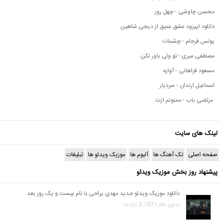
محسن چاوشی - چهل روز
دانلود اپیزود عشق عمیق از دیجی شاهین
یونس فرجام - چشمات
مصطفی میری - تو ولی باور نکن
مسعود فراهانی - آواره
اسماعیل ارندان - سردیار
مرتضی باب - ممنونم ازت
لینک های سایت
صفحه اصلی
تک آهنگ ها
آلبوم ها
موزیک ویدئو ها
تبلیغات
پیشنهاد روز بخش موزیک ویدئو
دانلود موزیک ویدئو جدید مهدی یراحی با نام بیست و یک روز بعد
بدون نظر | 2,183 بازدید