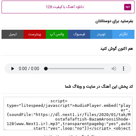
دانلود آهنگ با کیفیت 128
mp3
بفرستید برای دوستانتان
تلگرام
توییتر
فیسبوک
واتس آپ
پینترست
ایمیل
هم اکنون گوش کنید
کد پخش این آهنگ در سایت و وبلاگ شما