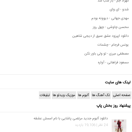
مهراد جم - باز شب شد
شدو - ای وای
مهدی جهانی - دیوونه بودم
محسن چاوشی - چهل روز
دانلود اپیزود عشق عمیق از دیجی شاهین
یونس فرجام - چشمات
مصطفی میری - تو ولی باور نکن
مسعود فراهانی - آواره
لینک های سایت
صفحه اصلی
تک آهنگ ها
آلبوم ها
موزیک ویدئو ها
تبلیغات
پیشنهاد روز بخش پاپ
دانلود آلبوم جدید مرتضی پاشایی با نام اسمش عشقه
24 نظر | 19,106 بازدید