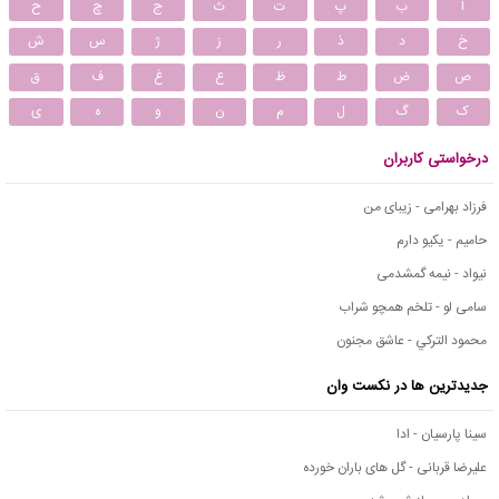
ا
ب
پ
ت
ث
ج
چ
ح
خ
د
ذ
ر
ز
ژ
س
ش
ص
ض
ط
ظ
ع
غ
ف
ق
ک
گ
ل
م
ن
و
ه
ی
درخواستی کاربران
فرزاد بهرامی - زیبای من
حامیم - یکیو دارم
نیواد - نیمه گمشدمی
سامی لو - تلخم همچو شراب
محمود التركي - عاشق مجنون
جدیدترین ها در نکست وان
سینا پارسیان - ادا
علیرضا قربانی - گل های باران خورده