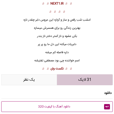
♫ ♫
NEXT1.IR
♫ ♫
♫ ♫ ♫ ♫
امشب شب رقص و ساز و آوازه این عروس دلبر چقدر نازه
بهترین زندگی رو برای همسرش میسازه
بکن عشوه و ناز کمتر دختر ناز بندر
دلبریات میکنه این دل ما رو پر پر
داره فاصله کم میشه
اسم خواننده چی بود مصطفی تفتیشه
♫ ♫
نکست وان
♫ ♫
31 لایک
يک نظر
دانلود
دانلود آهنگ با کیفیت 320
mp3