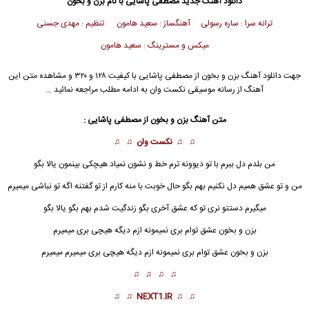
دانلود آهنگ جدید
مصطفی پاشایی با نام بزن و بخون
ترانه سرا : ساره رسولی آهنگساز : سعید هامون تنظیم : مهدی جسنی
میکس و مسترینگ : سعید هامون
جهت دانلود آهنگ بزن و بخون از مصطفی پاشایی با کیفیت ۱۲۸ و ۳۲۰ و مشاهده متن این
آهنگ از رسانه موسیقی نکست وان به ادامه مطلب مراجعه نمائید …
متن آهنگ بزن و بخون از مصطفی پاشایی :
♫ ♫
نکست وان
♫ ♫
من بلدم دل ببرم با تو دیوونه ترم خط و نشون نمیاد هیچکی بینمون یالا بگو
من و تو عشق همیم دل نکنیم بهم بگو حال خوبت با منه کارم از تو گفتنه اگه تو نباشی میمیرم
میگیرم دستتو نری تو که عشق آخری بگو زندگیت شدم بهم بگو یالا بگو
بزن و بخون عشق توام بری نمیمونه ازم دیگه هیچی بری میمیرم
بزن و بخون
عشق توام بری نمیمونه ازم دیگه هیچی بری میمیرم میمیرم
♫ ♫ ♫ ♫
♫ ♫
NEXT1.IR
♫ ♫