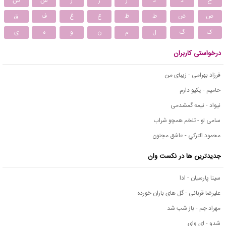
خ
د
ذ
ر
ز
ژ
س
ش
ص
ض
ط
ظ
ع
غ
ف
ق
ک
گ
ل
م
ن
و
ه
ی
درخواستی کاربران
فرزاد بهرامی - زیبای من
حامیم - یکیو دارم
نیواد - نیمه گمشدمی
سامی لو - تلخم همچو شراب
محمود التركي - عاشق مجنون
جدیدترین ها در نکست وان
سینا پارسیان - ادا
علیرضا قربانی - گل های باران خورده
مهراد جم - باز شب شد
شدو - ای وای