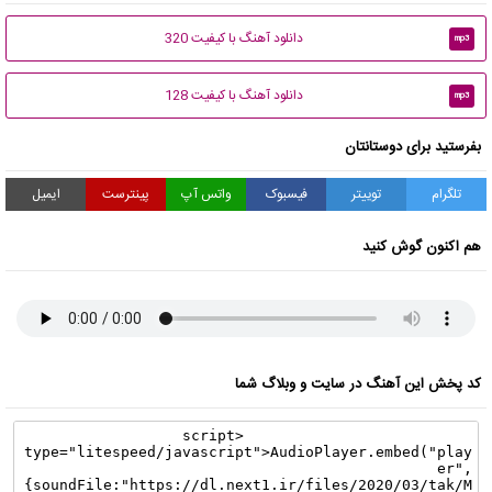
دانلود آهنگ با کیفیت 320
mp3
دانلود آهنگ با کیفیت 128
mp3
بفرستید برای دوستانتان
تلگرام
توییتر
فیسبوک
واتس آپ
پینترست
ایمیل
هم اکنون گوش کنید
کد پخش این آهنگ در سایت و وبلاگ شما