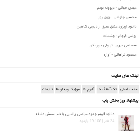
مهدی جهانی - دیوونه بودم
محسن چاوشی - چهل روز
دانلود اپیزود عشق عمیق از دیجی شاهین
یونس فرجام - چشمات
مصطفی میری - تو ولی باور نکن
مسعود فراهانی - آواره
لینک های سایت
صفحه اصلی
تک آهنگ ها
آلبوم ها
موزیک ویدئو ها
تبلیغات
پیشنهاد روز بخش پاپ
دانلود آلبوم جدید مرتضی پاشایی با نام اسمش عشقه
24 نظر | 19,108 بازدید