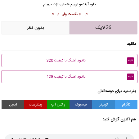
دارم آیندمو توی چشمای نازت میبینم
♫ ♫
نکست وان
♫ ♫
36 لایک
بدون نظر
دانلود
دانلود آهنگ با کیفیت 320
mp3
دانلود آهنگ با کیفیت 128
mp3
بفرستید برای دوستانتان
تلگرام
توییتر
فیسبوک
واتس آپ
پینترست
ایمیل
هم اکنون گوش کنید