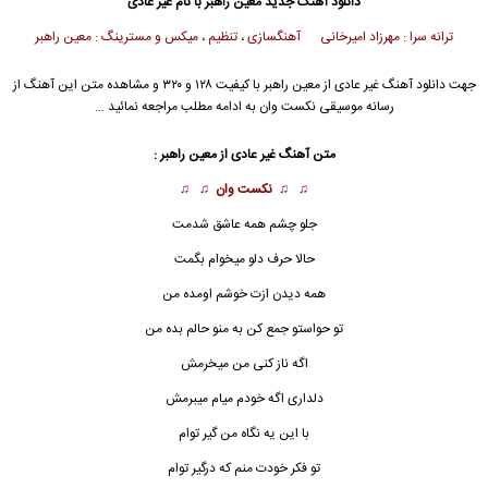
دانلود آهنگ جدید
معین راهبر
با نام غیر عادی
ترانه سرا : مهرزاد امیرخانی آهنگسازی ، تنظیم ، میکس و مسترینگ : معین راهبر
جهت دانلود آهنگ غیر عادی از
معین راهبر
با کیفیت ۱۲۸ و ۳۲۰ و مشاهده متن این آهنگ از
رسانه موسیقی نکست وان به ادامه مطلب مراجعه نمائید …
متن آهنگ
غیر عادی
از
معین راهبر
:
♫ ♫
نکست وان
♫ ♫
جلو چشم همه عاشق شدمت
حالا حرف دلو میخوام بگمت
همه دیدن ازت خوشم اومده من
تو حواستو جمع کن به منو حالم بده من
اگه ناز کنی من میخرمش
دلداری اگه خودم میام میبرمش
با این یه نگاه من گیر توام
تو فکر خودت منم که درگیر توام