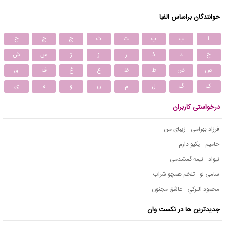
خوانندگان براساس الفبا
ا
ب
پ
ت
ث
ج
چ
ح
خ
د
ذ
ر
ز
ژ
س
ش
ص
ض
ط
ظ
ع
غ
ف
ق
ک
گ
ل
م
ن
و
ه
ی
درخواستی کاربران
فرزاد بهرامی - زیبای من
حامیم - یکیو دارم
نیواد - نیمه گمشدمی
سامی لو - تلخم همچو شراب
محمود التركي - عاشق مجنون
جدیدترین ها در نکست وان