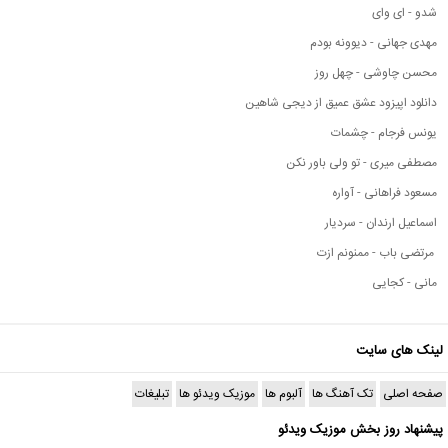
شدو - ای وای
مهدی جهانی - دیوونه بودم
محسن چاوشی - چهل روز
دانلود اپیزود عشق عمیق از دیجی شاهین
یونس فرجام - چشمات
مصطفی میری - تو ولی باور نکن
مسعود فراهانی - آواره
اسماعیل ارندان - سردیار
مرتضی باب - ممنونم ازت
مانی - کجایی
لینک های سایت
صفحه اصلی
تک آهنگ ها
آلبوم ها
موزیک ویدئو ها
تبلیغات
پیشنهاد روز بخش موزیک ویدئو