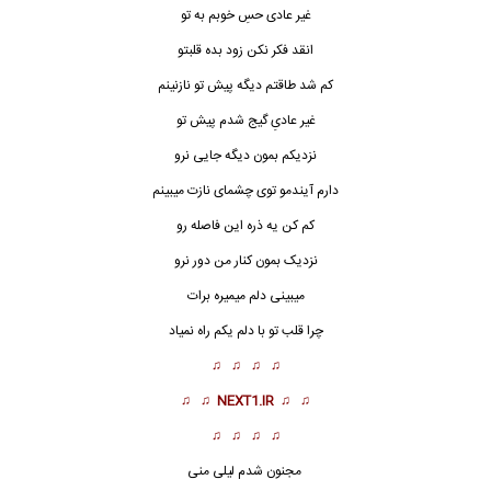
غیر عادی حسِ خوبم به تو
انقد فکر نکن زود بده قلبتو
کم شد طاقتم دیگه پیش تو نازنینم
غیر
عادیِ
گیج شدم پیش تو
نزدیکم بمون دیگه جایی نرو
دارم آیندمو توی چشمای نازت میبینم
کم کن یه ذره این فاصله رو
نزدیک بمون کنار من دور نرو
میبینی دلم میمیره برات
چرا قلب تو با دلم یکم راه نمیاد
♫ ♫ ♫ ♫
♫ ♫
NEXT1.IR
♫ ♫
♫ ♫ ♫ ♫
مجنون شدم لیلی منی