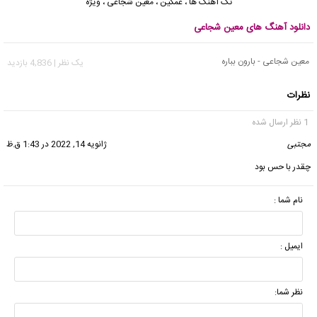
تک آهنگ ها
،
غمگین
،
معین شجاعی
،
ویژه
دانلود آهنگ های معین شجاعی
معین شجاعی - بارون بباره
يک نظر | 4,836 بازدید
نظرات
1 نظر ارسال شده
مجتبی
گفت:
ژانویه 14, 2022 در 1:43 ق.ظ
چقدر با حس بود
نام شما :
ایمیل :
نظر شما: