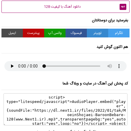
دانلود آهنگ با کیفیت 128
mp3
بفرستید برای دوستانتان
تلگرام
توییتر
فیسبوک
واتس آپ
پینترست
ایمیل
هم اکنون گوش کنید
کد پخش این آهنگ در سایت و وبلاگ شما