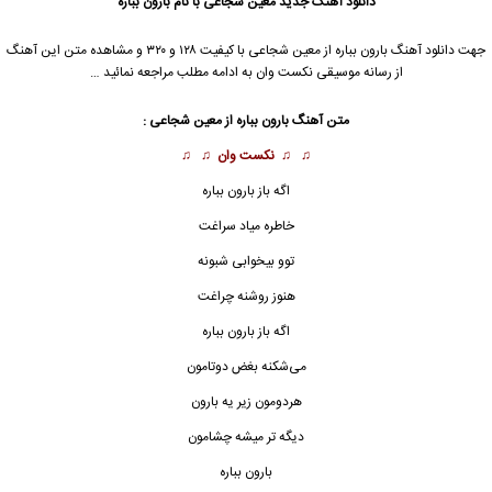
دانلود آهنگ جدید
معین شجاعی
با نام بارون بباره
جهت دانلود آهنگ بارون بباره از
معین شجاعی
با کیفیت ۱۲۸ و ۳۲۰ و مشاهده متن این آهنگ
از رسانه موسیقی نکست وان به ادامه مطلب مراجعه نمائید …
متن آهنگ بارون بباره از
معین شجاعی
:
♫ ♫
نکست وان
♫ ♫
اگه باز بارون بباره
خاطره میاد سراغت
توو بیخوابی شبونه
هنوز روشنه چراغت
اگه باز
بارون بباره
می‌شکنه بغض دوتامون
هردومون زیر یه بارون
دیگه تر میشه چشامون
بارون بباره