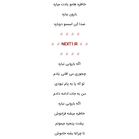
خاطره هامو یادت میاره
بارون بباره
صدا کن اسممو دوباره
♫ ♫ ♫ ♫
♫ ♫
NEXT1.IR
♫ ♫
♫ ♫ ♫ ♫
اگه بارونی نباره
چجوری می افتی یادم
تو که پا به پام نبودی
من به جات ادامه دادم
اگه بارونی نباره
خاطره میشه فراموش
پشت پنجره میمونم
تا چراغا بشه خاموش