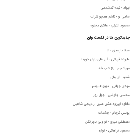
نیواد - نیمه گمشدمی
سامی لو - تلخم همچو شراب
محمود التركي - عاشق مجنون
جدیدترین ها در نکست وان
سینا پارسیان - ادا
علیرضا قربانی - گل های باران خورده
مهراد جم - باز شب شد
شدو - ای وای
مهدی جهانی - دیوونه بودم
محسن چاوشی - چهل روز
دانلود اپیزود عشق عمیق از دیجی شاهین
یونس فرجام - چشمات
مصطفی میری - تو ولی باور نکن
مسعود فراهانی - آواره