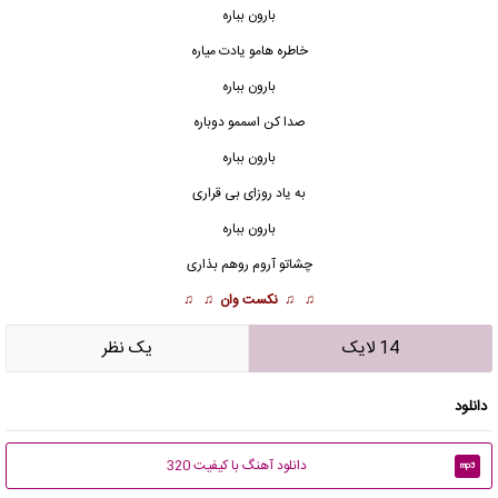
بارون بباره
خاطره هامو یادت میاره
بارون بباره
صدا کن اسممو دوباره
بارون بباره
به یاد روزای بی قراری
بارون بباره
چشاتو آروم روهم بذاری
♫ ♫
نکست وان
♫ ♫
14 لایک
يک نظر
دانلود
دانلود آهنگ با کیفیت 320
mp3