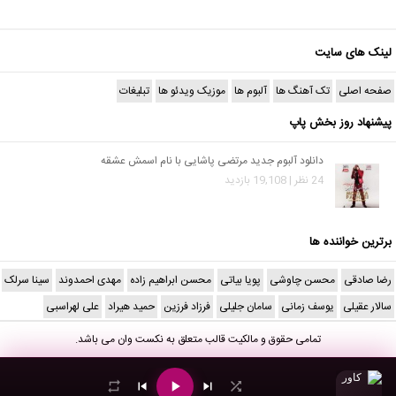
لینک های سایت
صفحه اصلی
تک آهنگ ها
آلبوم ها
موزیک ویدئو ها
تبلیغات
پیشنهاد روز بخش پاپ
دانلود آلبوم جدید مرتضی پاشایی با نام اسمش عشقه
24 نظر | 19,108 بازدید
برترین خواننده ها
رضا صادقی
محسن چاوشی
پویا بیاتی
محسن ابراهیم زاده
مهدی احمدوند
سینا سرلک
سالار عقیلی
یوسف زمانی
سامان جلیلی
فرزاد فرزین
حمید هیراد
علی لهراسبی
تمامی حقوق و مالکیت قالب متعلق به
نکست وان
می باشد.