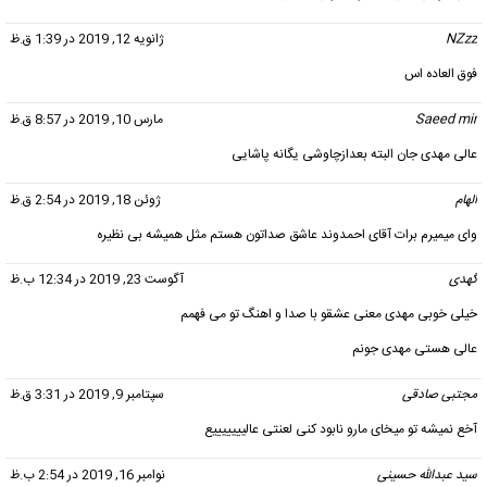
NZzz
گفت:
ژانویه 12, 2019 در 1:39 ق.ظ
فوق العاده اس
Saeed mir
گفت:
مارس 10, 2019 در 8:57 ق.ظ
عالی مهدی جان البته بعدازچاوشی یگانه پاشایی
الهام
گفت:
ژوئن 18, 2019 در 2:54 ق.ظ
وای میمیرم برات آقای احمدوند عاشق صداتون هستم مثل همیشه بی نظیره
گهدی
گفت:
آگوست 23, 2019 در 12:34 ب.ظ
خیلی خوبی مهدی معنی عشقو با صدا و اهنگ تو می فهمم
عالی هستی مهدی جونم
مجتبی صادقی
گفت:
سپتامبر 9, 2019 در 3:31 ق.ظ
آخع نمیشه تو میخای مارو نابود کنی لعنتی عالیییییییع
سید عبدالله حسینی
گفت:
نوامبر 16, 2019 در 2:54 ب.ظ