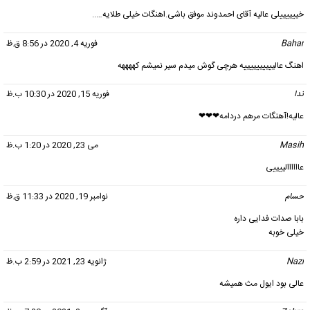
خییییییلی عالیه آقای احمدوند موفق باشی.اهنگات خیلی طلایه…..
Bahar
گفت:
فوریه 4, 2020 در 8:56 ق.ظ
اهنگ عالییییییییییه هرچی گوش میدم سیر نمیشم کههههه
ندا
گفت:
فوریه 15, 2020 در 10:30 ب.ظ
عالیه!آهنگات مرهم دردامه❤❤❤
Masih
گفت:
می 23, 2020 در 1:20 ب.ظ
عاااااالییییی
حسام
گفت:
نوامبر 19, 2020 در 11:33 ق.ظ
بابا صدات فدایی داره
خیلی خوبه
Nazi
گفت:
ژانویه 23, 2021 در 2:59 ب.ظ
عالی بود ایول مث همیشه