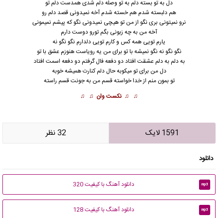
دل به تو بسته دلم به تو وصله دلم شدی همدست دلم تو
هم دلبسته شدم هم خسته شدم آخه نمیدونی قصد دلم رو
نرو نمیتونی بری نگو از من تو هیچی نمیدونی نگو که پیشم نمیمونی
آخه من به چه زبونی بگم تورو دوست دارم
یارم تویی همه کس و کارم تویی دلدارم نگو نگو نه
نگو نگو نه نگو نمیشه با تو برای من یه رویاست هنوزم عشق با تو
به دلم به دلم عشقت افتاد دو دفعه فال گرفتم دو دفعه اسمت افتاد
دل من برای تو میکوبه حال دلم کنارت همیشه خوبه
تو بمون منم از خدا خواسته قسم من به جونت قسم راسته
♫ ♫
نکست وان
♫ ♫
1591 لایک
32 نظر
دانلود
دانلود آهنگ با کیفیت 320
mp3
دانلود آهنگ با کیفیت 128
mp3