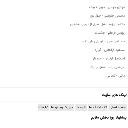
مهدی جهانی - دیوونه بودم
محسن چاوشی - چهل روز
دانلود اپیزود عشق عمیق از دیجی شاهین
یونس فرجام - چشمات
مصطفی میری - تو ولی باور نکن
مسعود فراهانی - آواره
اسماعیل ارندان - سردیار
مرتضی باب - ممنونم ازت
مانی - کجایی
لینک های سایت
صفحه اصلی
تک آهنگ ها
آلبوم ها
موزیک ویدئو ها
تبلیغات
پیشنهاد روز بخش ملایم