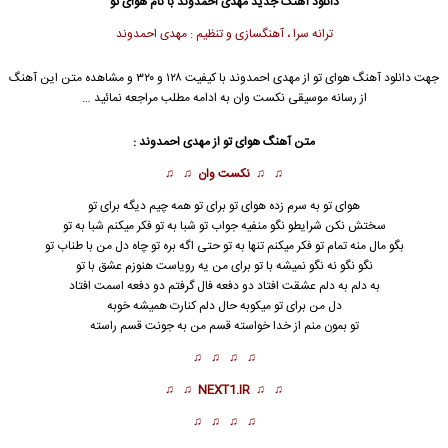
دانلود آهنگ جدید
مهدی احمدوند
با نام هوای تو
ترانه سرا ، آهنگسازی و تنظیم : مهدی احمدوند
جهت دانلود آهنگ هوای تو از
مهدی احمدوند
با کیفیت ۱۲۸ و ۳۲۰ و مشاهده متن این آهنگ
از رسانه موسیقی نکست وان به ادامه مطلب مراجعه نمائید …
متن آهنگ
هوای تو
از
مهدی احمدوند
:
♫ ♫
نکست وان
♫ ♫
هوای تو
به سرم زده هوای تو برای تو همه چیم دیگه برای تو
سختش نکن شرایطو نگو منفیه جواب تو شبا به تو فکر میکنم شبا به تو
بگو مال منه تمام تو فکر میکنم تنها به تو حتی اگه بره تو چاه دل من با طناب تو
نگو نگو نه نگو نمیشه با تو برای من یه رویاست هنوزم عشق با تو
به دلم به دلم عشقت افتاد دو دفعه فال گرفتم دو دفعه اسمت افتاد
دل من برای تو میکوبه حال دلم کنارت همیشه خوبه
تو بمون منم از خدا خواسته قسم من به جونت قسم راسته
♫ ♫ ♫ ♫
♫ ♫
NEXT1.IR
♫ ♫
♫ ♫ ♫ ♫