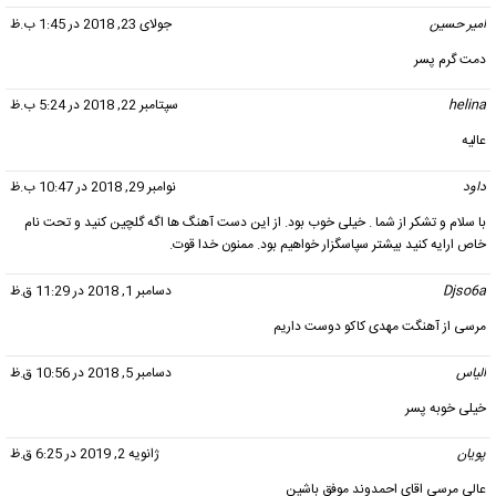
امیر حسین
گفت:
جولای 23, 2018 در 1:45 ب.ظ
دمت گرم پسر
helina
گفت:
سپتامبر 22, 2018 در 5:24 ب.ظ
عالیه
داود
گفت:
نوامبر 29, 2018 در 10:47 ب.ظ
با سلام و تشکر از شما . خیلی خوب بود. از این دست آهنگ ها اگه گلچین کنید و تحت نام
خاص ارایه کنید بیشتر سپاسگزار خواهیم بود. ممنون خدا قوت.
Djso6a
گفت:
دسامبر 1, 2018 در 11:29 ق.ظ
مرسی از آهنگت مهدی کاکو دوست داریم
الیاس
گفت:
دسامبر 5, 2018 در 10:56 ق.ظ
خیلی خوبه پسر
پویان
گفت:
ژانویه 2, 2019 در 6:25 ق.ظ
عالی مرسی اقای احمدوند موفق باشین