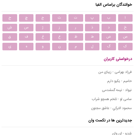
خوانندگان براساس الفبا
ا
ب
پ
ت
ث
ج
چ
ح
خ
د
ذ
ر
ز
ژ
س
ش
ص
ض
ط
ظ
ع
غ
ف
ق
ک
گ
ل
م
ن
و
ه
ی
درخواستی کاربران
فرزاد بهرامی - زیبای من
حامیم - یکیو دارم
نیواد - نیمه گمشدمی
سامی لو - تلخم همچو شراب
محمود التركي - عاشق مجنون
جدیدترین ها در نکست وان
شدو - ای وای