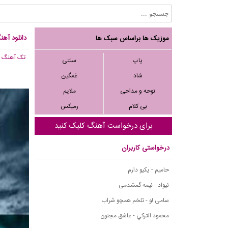
دانلود آه
موزیک ها براساس سبک ها
تک آهنگ
, 411
پاپ
سنتی
شاد
غمگین
نوحه و مداحی
ملایم
بی کلام
رمیکس
برای درخواست آهنگ کلیک کنید
درخواستی کاربران
حامیم - یکیو دارم
نیواد - نیمه گمشدمی
سامی لو - تلخم همچو شراب
محمود التركي - عاشق مجنون