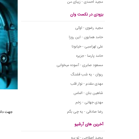
مجید احمدی - زیبای من
بزودی در نکست وان
مجید رضوی - اوکی
حامد همایون - این روزا
علی لهراسبی - خیابونا
حامد پارسا - جزیره
مسعود صابری - آسوده میخوابی
ریوان - یه شب قشنگ
مهدی مقدم - نوار قلب
شاهین بنان - الماس
مهدی جهانی - زخم
رضا صادقی - یه چی بگم
آخرین های آرشیو
مجید اصلاحی - تو برو