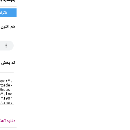
بفرستید بر
تلگرام
هم اکنون 
کد پخش ای
دانلود آه