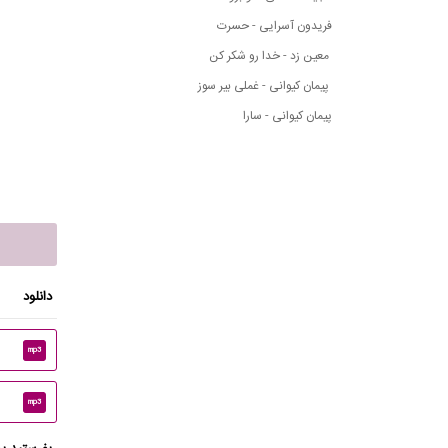
فریدون آسرایی - حسرت
معین زد - خدا رو شکر کن
پیمان کیوانی - غملی بیر سوز
پیمان کیوانی - سارا
دانلود
mp3
mp3