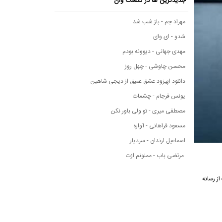
جدیدترین ها در نکست وان
مهراد جم - باز شب شد
شدو - ای وای
مهدی جهانی - دیوونه بودم
محسن چاوشی - چهل روز
دانلود اپیزود عشق عمیق از دیجی شاهین
یونس فرجام - چشمات
مصطفی میری - تو ولی باور نکن
مسعود فراهانی - آواره
اسماعیل ارندان - سردیار
مرتضی باب - ممنونم ازت
ده متن این آهنگ از رسانه