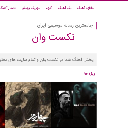
دانلود آهنگ
تک آهنگ
آلبوم
موزیک ویدئو
انتشار آهنگ
جامعترین رسانه موسیقی ایران
نکست وان
پخش آهنگ شما در نکست وان و تمام سایت های معتبر
ویژه ها