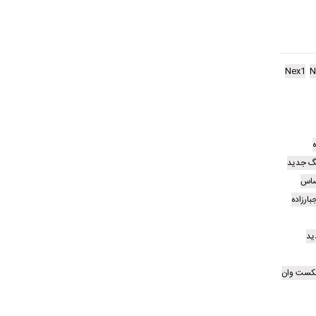
Nex1
N
نگ جدید
حساس
ارزاده
ید
کست وان