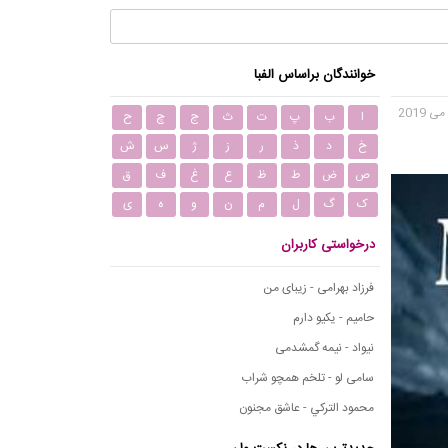
خوانندگان براساس الفبا
ا
ب
پ
ت
ث
ج
چ
ح
خ
د
ذ
ر
ز
ژ
س
ش
ص
ض
ط
ظ
ع
غ
ف
ق
ک
گ
ل
م
ن
و
ه
ی
درخواستی کاربران
فرزاد بهرامی - زیبای من
حامیم - یکیو دارم
نیواد - نیمه گمشدمی
سامی لو - تلخم همچو شراب
محمود التركي - عاشق مجنون