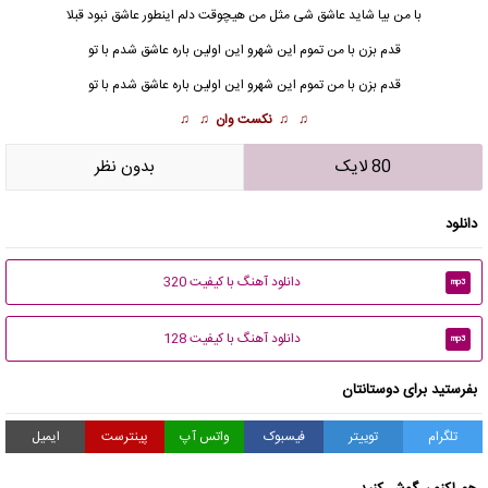
با من بیا شاید عاشق شی مثل من هیچوقت دلم اینطور عاشق نبود قبلا
قدم بزن با من
تموم این شهرو این اولین باره عاشق شدم با تو
قدم بزن با من تموم این شهرو این اولین باره عاشق شدم با تو
♫ ♫
نکست وان
♫ ♫
80 لایک
بدون نظر
دانلود
دانلود آهنگ با کیفیت 320
mp3
دانلود آهنگ با کیفیت 128
mp3
بفرستید برای دوستانتان
تلگرام
توییتر
فیسبوک
واتس آپ
پینترست
ایمیل