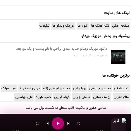
لینک های سایت
صفحه اصلی
تک آهنگ ها
آلبوم ها
موزیک ویدئو ها
تبلیغات
پیشنهاد روز بخش موزیک ویدئو
دانلود موزیک ویدئو جدید مهدی یراحی با نام بیست و یک روز بعد
بدون نظر | 2,184 بازدید
برترین خواننده ها
رضا صادقی
محسن چاوشی
پویا بیاتی
محسن ابراهیم زاده
مهدی احمدوند
سینا سرلک
سالار عقیلی
یوسف زمانی
سامان جلیلی
فرزاد فرزین
حمید هیراد
علی لهراسبی
تمامی حقوق و مالکیت قالب متعلق به
نکست وان
می باشد.