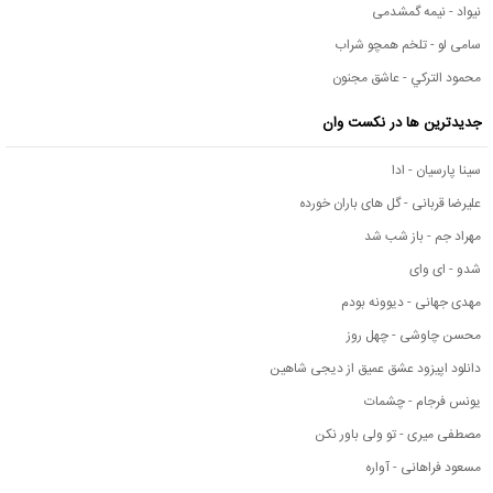
نیواد - نیمه گمشدمی
سامی لو - تلخم همچو شراب
محمود التركي - عاشق مجنون
جدیدترین ها در نکست وان
سینا پارسیان - ادا
علیرضا قربانی - گل های باران خورده
مهراد جم - باز شب شد
شدو - ای وای
مهدی جهانی - دیوونه بودم
محسن چاوشی - چهل روز
دانلود اپیزود عشق عمیق از دیجی شاهین
یونس فرجام - چشمات
مصطفی میری - تو ولی باور نکن
مسعود فراهانی - آواره