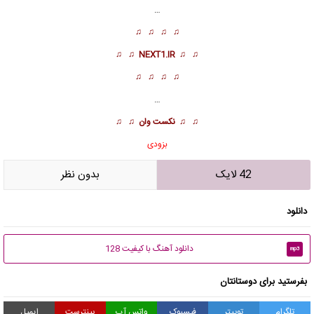
…
♫ ♫ ♫ ♫
♫ ♫
NEXT1.IR
♫ ♫
♫ ♫ ♫ ♫
…
♫ ♫
نکست وان
♫ ♫
بزودی
42 لایک
بدون نظر
دانلود
دانلود آهنگ با کیفیت 128
mp3
بفرستید برای دوستانتان
تلگرام
توییتر
فیسبوک
واتس آپ
پینترست
ایمیل