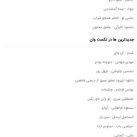
نیواد - نیمه گمشدمی
سامی لو - تلخم همچو شراب
محمود التركي - عاشق مجنون
جدیدترین ها در نکست وان
شدو - ای وای
مهدی جهانی - دیوونه بودم
محسن چاوشی - چهل روز
دانلود اپیزود عشق عمیق از دیجی شاهین
یونس فرجام - چشمات
مصطفی میری - تو ولی باور نکن
مسعود فراهانی - آواره
اسماعیل ارندان - سردیار
مرتضی باب - ممنونم ازت
مانی - کجایی