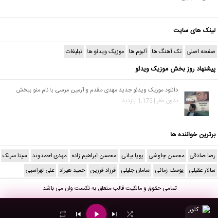
لینک های سایت
صفحه اصلی
تک آهنگ ها
آلبوم ها
موزیک ویدئو ها
تبلیغات
پیشنهاد روز بخش موزیک ویدئو
دانلود موزیک ویدئو جدید مهدی مقدم و آرمین مرسی با نام منو ببخش
بدون نظر | 1,175 بازدید
برترین خواننده ها
رضا صادقی
محسن چاوشی
پویا بیاتی
محسن ابراهیم زاده
مهدی احمدوند
سینا سرلک
سالار عقیلی
یوسف زمانی
سامان جلیلی
فرزاد فرزین
حمید هیراد
علی لهراسبی
تمامی حقوق و مالکیت قالب متعلق به
نکست وان
می باشد.