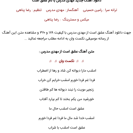
دانلود آهنگ جدید
مهدی مدرس
با نام عشق است
ترانه سرا : رامین حسینی آهنگساز : مهدی مدرس تنظیم : رضا پناهی
میکس و مسترینگ : رضا پناهی
جهت دانلود آهنگ عشق است از
مهدی مدرس
با کیفیت ۱۲۸ و ۳۲۰ و مشاهده متن این آهنگ
از رسانه موسیقی نکست وان به ادامه مطلب مراجعه نمائید …
متن آهنگ عشق است از
مهدی مدرس
:
♫ ♫
نکست وان
♫ ♫
امشب مارا دیوانه کن شاد و رها از اضطراب
فردا غم فردا خورم امشب خرابم کن خراب
زنجیر مویت را نبند دیوانه ها کم طاقتن
خورشید من یکم بخند تا کم بیارد آفتاب
عشق است امشب حال ما
امشب خدا شد مال ما فردا غم فردا خورم
عشق
است امشب با شراب