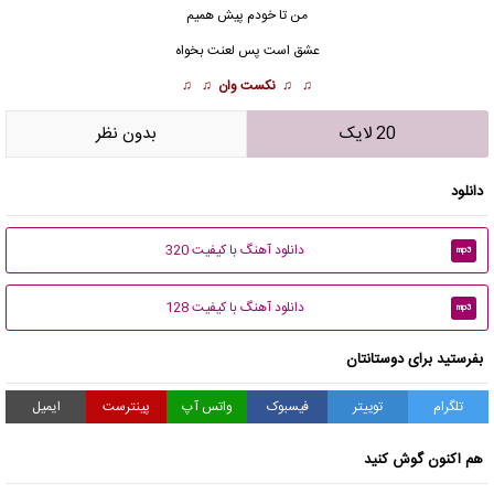
من تا خودم پیش همیم
عشق است پس لعنت بخواه
♫ ♫
نکست وان
♫ ♫
20 لایک
بدون نظر
دانلود
دانلود آهنگ با کیفیت 320
mp3
دانلود آهنگ با کیفیت 128
mp3
بفرستید برای دوستانتان
تلگرام
توییتر
فیسبوک
واتس آپ
پینترست
ایمیل
هم اکنون گوش کنید