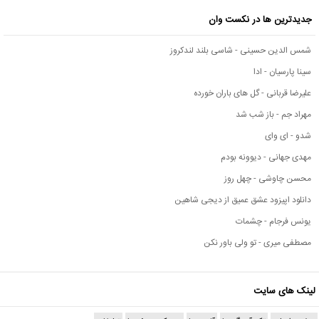
جدیدترین ها در نکست وان
شمس الدین حسینی - شاسی بلند لندکروز
سینا پارسیان - ادا
علیرضا قربانی - گل های باران خورده
مهراد جم - باز شب شد
شدو - ای وای
مهدی جهانی - دیوونه بودم
محسن چاوشی - چهل روز
دانلود اپیزود عشق عمیق از دیجی شاهین
یونس فرجام - چشمات
مصطفی میری - تو ولی باور نکن
لینک های سایت