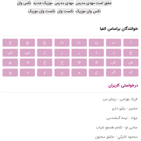
عشق است مهدی مدرس
مهدی مدرس
موزیک جدید
نکس وان
نکس وان موزیک
نکست وان
نکست وان موزیک
خوانندگان براساس الفبا
ا
ب
پ
ت
ث
ج
چ
ح
خ
د
ذ
ر
ز
ژ
س
ش
ص
ض
ط
ظ
ع
غ
ف
ق
ک
گ
ل
م
ن
و
ه
ی
درخواستی کاربران
فرزاد بهرامی - زیبای من
حامیم - یکیو دارم
نیواد - نیمه گمشدمی
سامی لو - تلخم همچو شراب
محمود التركي - عاشق مجنون