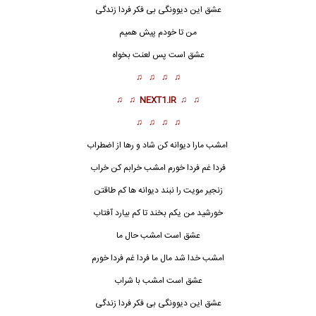
عشق این دیوونگی بی فکر فردا زندگی
من تا خودم پیش همیم
عشق است پس لعنت بخواه
♫ ♫ ♫ ♫
♫ ♫
NEXT1.IR
♫ ♫
♫ ♫ ♫ ♫
امشب مارا دیوانه کن شاد و رها از اضطراب
فردا غم فردا خورم امشب خرابم کن خراب
زنجیر مویت را نبند دیوانه ها کم طاقتن
خورشید من یکم بخند تا کم بیارد آفتاب
عشق است امشب حال ما
امشب خدا شد مال ما فردا غم فردا خورم
عشق
است امشب با شراب
عشق این دیوونگی بی فکر فردا زندگی