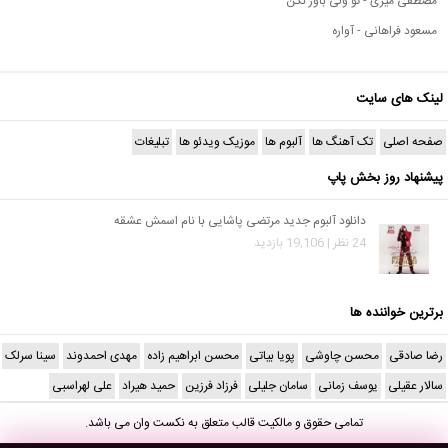
مصطفی میری - تو ولی باور نکن
مسعود فراهانی - آواره
لینک های سایت
صفحه اصلی
تک آهنگ ها
آلبوم ها
موزیک ویدئو ها
تبلیغات
پیشنهاد روز بخش پاپ
دانلود آلبوم جدید مرتضی پاشایی با نام اسمش عشقه
24 نظر | 19,106 بازدید
برترین خواننده ها
رضا صادقی
محسن چاوشی
پویا بیاتی
محسن ابراهیم زاده
مهدی احمدوند
سینا سرلک
سالار عقیلی
یوسف زمانی
سامان جلیلی
فرزاد فرزین
حمید هیراد
علی لهراسبی
تمامی حقوق و مالکیت قالب متعلق به
نکست وان
می باشد.