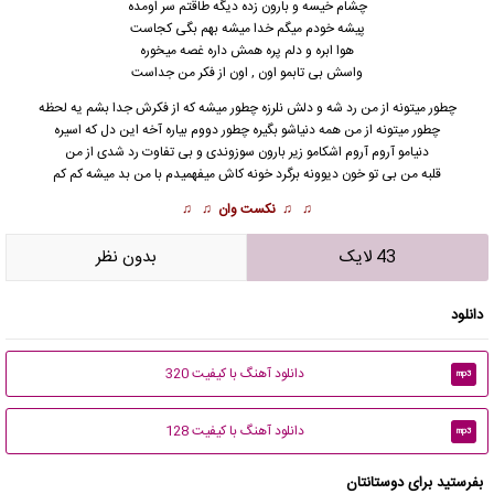
چشام خیسه و بارون زده دیگه طاقتم سر اومده
پیشه خودم میگم خدا میشه بهم بگی کجاست
هوا ابره و دلم پره همش داره غصه میخوره
واسش بی تابمو اون , اون
ا
ز فکر من جداست
چطور میتونه از من رد شه و دلش نلرزه چطور میشه که از فکرش جدا بشم یه لحظه
چطور میتونه از من همه دنیاشو بگیره چطور دووم بیاره آخه این دل که اسیره
دنیامو آروم آروم اشکامو زیر بارون سوزوندی و بی تفاوت رد شدی از من
قلبه من بی تو خون دیوونه برگرد خونه کاش میفهمیدم با من بد میشه کم کم
♫ ♫
نکست وان
♫ ♫
43 لایک
بدون نظر
دانلود
دانلود آهنگ با کیفیت 320
mp3
دانلود آهنگ با کیفیت 128
mp3
بفرستید برای دوستانتان