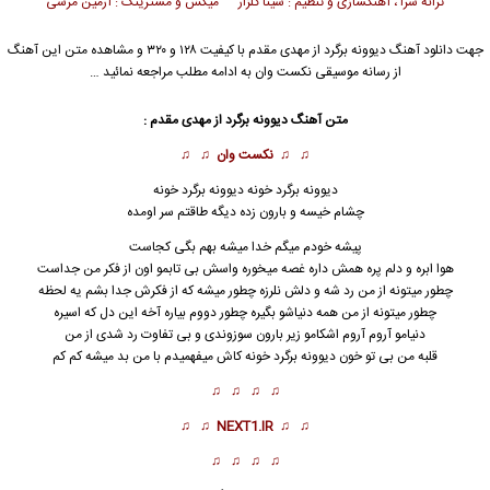
ترانه سرا ، آهنگسازی و تنظیم : سینا گلزار میکس و مسترینگ : آرمین مرسی
جهت دانلود آهنگ دیوونه برگرد از
مهدی مقدم
با کیفیت ۱۲۸ و ۳۲۰ و مشاهده متن این آهنگ
از رسانه موسیقی نکست وان به ادامه مطلب مراجعه نمائید …
متن آهنگ دیوونه برگرد از
مهدی مقدم
:
♫ ♫
نکست وان
♫ ♫
دیوونه برگرد خونه دیوونه برگرد خونه
چشام خیسه و بارون زده دیگه طاقتم سر اومده
پیشه خودم میگم خدا میشه بهم بگی کجاست
هوا ابره و دلم پره همش داره غصه م
ی
خوره واسش بی تابمو اون از فکر من جداست
چطور میتونه از من رد شه و دلش نلرزه چطور میشه که از فکرش جدا بشم یه لحظه
چطور میتونه از من همه دنیاشو بگیره چطور دووم بیاره آخه این دل که اسیره
دنیامو آروم آروم اشکامو زیر بارون سوزوندی و بی تفاوت رد شدی از من
قلبه من بی تو خون دیوونه برگرد خونه کاش میفهمیدم با من بد میشه کم کم
♫ ♫ ♫ ♫
♫ ♫
NEXT1.IR
♫ ♫
♫ ♫ ♫ ♫