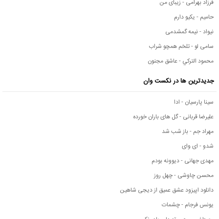
فرزاد بهرامی - زیبای من
حامیم - یکیو دارم
نیواد - نیمه گمشدمی
سامی لو - تلخم همچو شراب
محمود التركي - عاشق مجنون
جدیدترین ها در نکست وان
سینا پارسیان - ادا
علیرضا قربانی - گل های باران خورده
مهراد جم - باز شب شد
شدو - ای وای
مهدی جهانی - دیوونه بودم
محسن چاوشی - چهل روز
دانلود اپیزود عشق عمیق از دیجی شاهین
یونس فرجام - چشمات