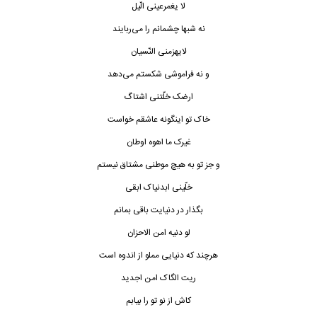
لا یغمرعینی الّیل
نه شبها چشمانم را می‌ربایند
لایهزمنی النّسیان
و نه فراموشی شکستم می‌دهد
ارضک خلّتنی اشتاگ
خاک تو اینگونه عاشقم خواست
غیرک ما اهوه اوطان
و‌ جز تو به هیچ موطنی مشتاق نیستم
خلّینی ابدنیاک ابقی
بگذار در دنیایت باقی بمانم
لو دنیه امن الاحزان
هرچند که دنیایی مملو از اندوه است
ریت الگاک امن اجدید
کاش از نو تو را بیابم