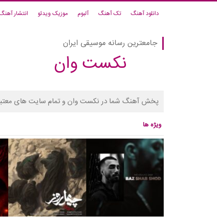
دانلود آهنگ
تک آهنگ
آلبوم
موزیک ویدئو
انتشار آهنگ
جامعترین رسانه موسیقی ایران
نکست وان
پخش آهنگ شما در نکست وان و تمام سایت های معتبر
ویژه ها