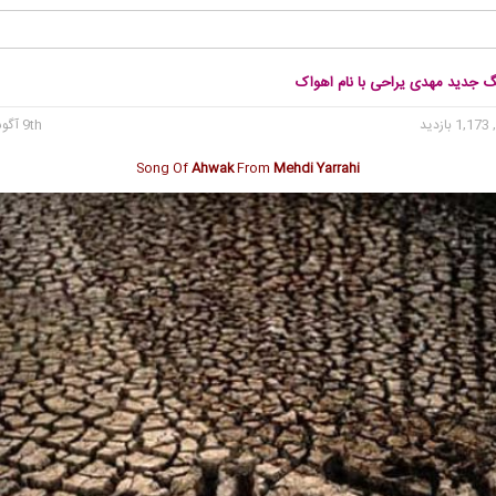
نگ جدید مهدی یراحی با نام اهواک
1, بازدید
9th آگوست 2021
Song Of
Ahwak
From
Mehdi Yarrahi