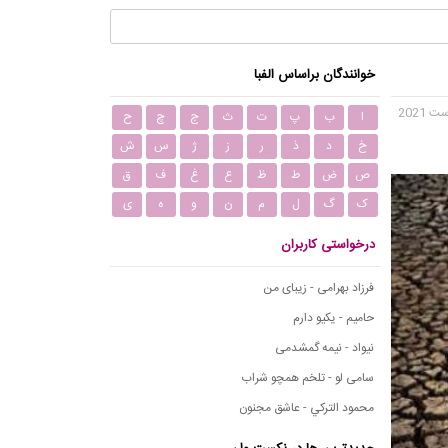
خوانندگان براساس الفبا
ا
ب
پ
ت
ث
ج
چ
ح
خ
د
ذ
ر
ز
ژ
س
ش
ص
ض
ط
ظ
ع
غ
ف
ق
ک
گ
ل
م
ن
و
ه
ی
درخواستی کاربران
فرزاد بهرامی - زیبای من
حامیم - یکیو دارم
نیواد - نیمه گمشدمی
سامی لو - تلخم همچو شراب
محمود التركي - عاشق مجنون