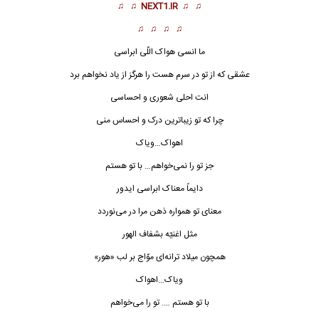
♫ ♫
NEXT1.IR
♫ ♫
♫ ♫ ♫ ♫
ما انسی هواک اللّی ابراسی
عشقی که از تو در سرم هست را هرگز از یاد نخواهم برد
انت احلی شعوری و احساسی
چرا که تو زیباترین درک و احساس منی
اهواک…ویاک
جز تو را نمی‌خواهم… با تو هستم
دایماً معناک ابراسی ایدور
معنای تو همواره ذهن مرا در می‌نوردد
مثل اغنیّه بشفاف الهور
همچون میلاد ترانه‌ای موّاج بر لب «هور»
ویاک…
اهواک
با تو هستم …. تو را می‌خواهم