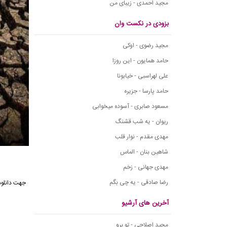
مجید احمدی - زیبای من
بزودی در نکست وان
مجید رضوی - اوکی
حامد همایون - این روزا
علی لهراسبی - خیابونا
حامد پارسا - جزیره
مسعود صابری - آسوده میخوابی
ریوان - یه شب قشنگ
مهدی مقدم - نوار قلب
شاهین بنان - الماس
مهدی جهانی - زخم
رضا صادقی - یه چی بگم
جهت دانلود
آخرین های آرشیو
مجید اصلاحی - تو برو