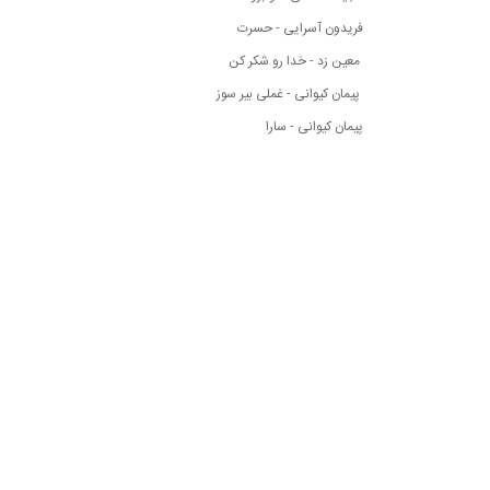
فریدون آسرایی - حسرت
معین زد - خدا رو شکر کن
پیمان کیوانی - غملی بیر سوز
پیمان کیوانی - سارا