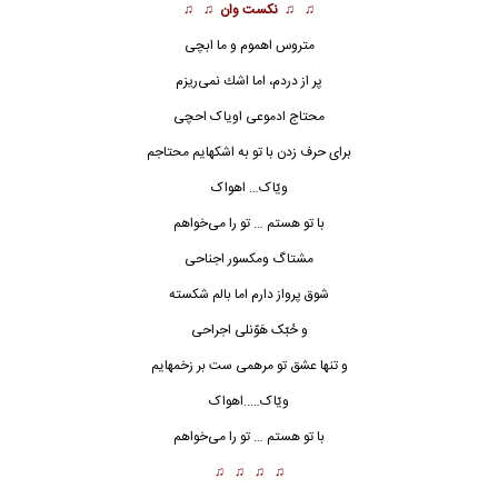
♫ ♫
نکست وان
♫ ♫
متروس اهموم و ما ابچی
پر از دردم، اما اشك نمى‌ريزم
محتاج ادموعی اویاک احچی
براى حرف زدن با تو به اشكهایم محتاجم
ویّاک… اهواک
با تو هستم … تو را می‌خواهم
مشتاگ ومکسور اجناحی
شوق پرواز دارم اما بالم شكسته
و حُبّک هَوّنلی اجراحی
و تنها عشق تو مرهمی‌ ست بر زخمهایم
ویّاک…..
اهواک
با تو هستم … تو را می‌خواهم
♫ ♫ ♫ ♫