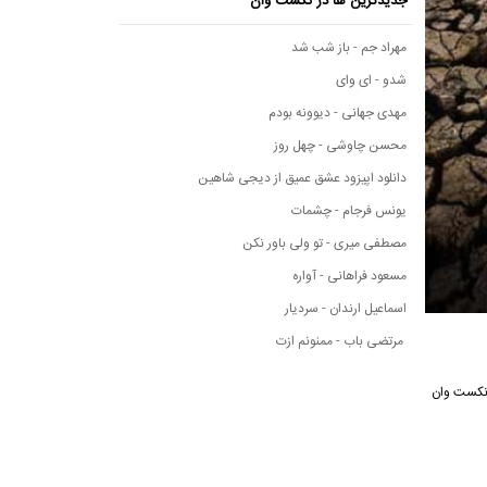
جدیدترین ها در نکست وان
مهراد جم - باز شب شد
شدو - ای وای
مهدی جهانی - دیوونه بودم
محسن چاوشی - چهل روز
دانلود اپیزود عشق عمیق از دیجی شاهین
یونس فرجام - چشمات
مصطفی میری - تو ولی باور نکن
مسعود فراهانی - آواره
اسماعیل ارندان - سردیار
مرتضی باب - ممنونم ازت
یقی نکست وان