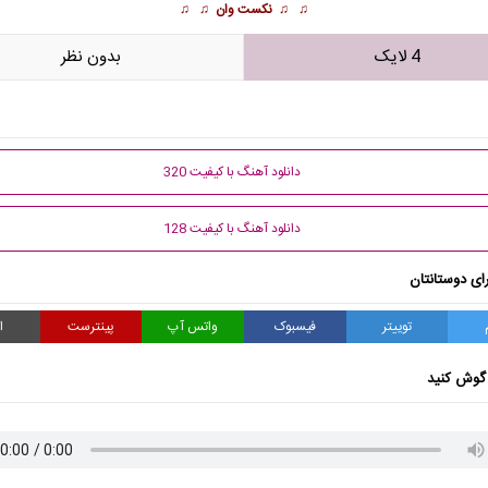
♫ ♫
نکست وان
♫ ♫
4 لایک
بدون نظر
دانلود آهنگ با کیفیت 320
دانلود آهنگ با کیفیت 128
ای دوستانتان
توییتر
فیسبوک
واتس آپ
پینترست
ا
گوش کنید