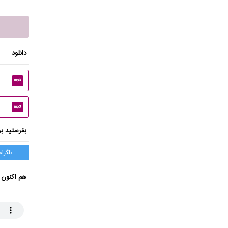
دانلود
mp3
mp3
بفرستید بر
تلگرام
هم اکنون 