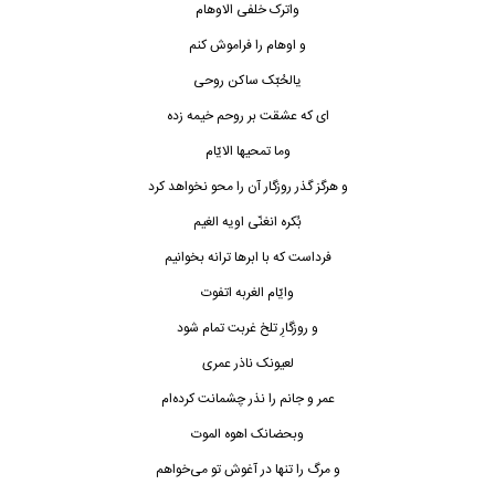
واترک خلفی الاوهام
و اوهام را فراموش کنم
یالحُبّک ساکن روحی
ای که عشقت بر روحم خیمه زده
وما تمحیها الایّام
و هرگز گذر روزگار آن را محو نخواهد کرد
بُکره انغنّی اویه الغیم
فرداست که با ابرها ترانه بخوانيم
وایّام الغربه اتفوت
و روزگارِ تلخ غربت تمام شود
لعیونک ناذر عمری
عمر و جانم را نذر چشمانت كرده‌ام
وبحضانک اهوه الموت
و مرگ را تنها در آغوش تو مى‌خواهم