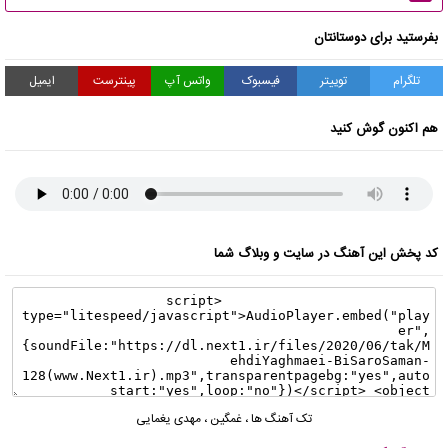
بفرستید برای دوستانتان
تلگرام
توییتر
فیسبوک
واتس آپ
پینترست
ایمیل
هم اکنون گوش کنید
کد پخش این آهنگ در سایت و وبلاگ شما
تک آهنگ ها
،
غمگین
،
مهدی یغمایی