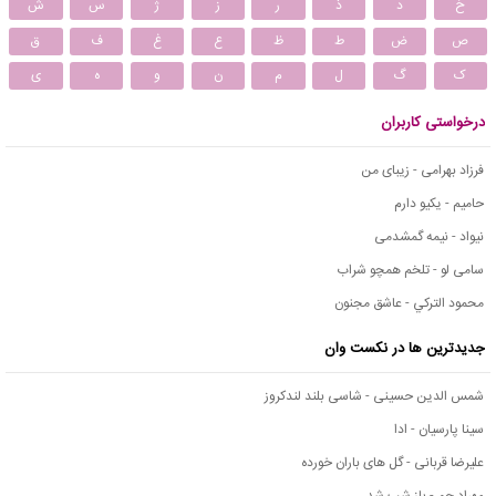
خ
د
ذ
ر
ز
ژ
س
ش
ص
ض
ط
ظ
ع
غ
ف
ق
ک
گ
ل
م
ن
و
ه
ی
درخواستی کاربران
فرزاد بهرامی - زیبای من
حامیم - یکیو دارم
نیواد - نیمه گمشدمی
سامی لو - تلخم همچو شراب
محمود التركي - عاشق مجنون
جدیدترین ها در نکست وان
شمس الدین حسینی - شاسی بلند لندکروز
سینا پارسیان - ادا
علیرضا قربانی - گل های باران خورده
مهراد جم - باز شب شد