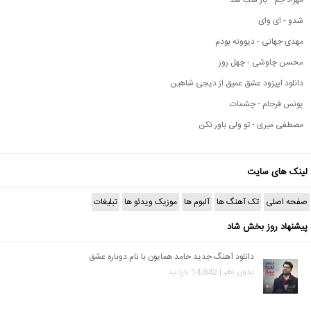
شدو - ای وای
مهدی جهانی - دیوونه بودم
محسن چاوشی - چهل روز
دانلود اپیزود عشق عمیق از دیجی شاهین
یونس فرجام - چشمات
مصطفی میری - تو ولی باور نکن
لینک های سایت
صفحه اصلی
تک آهنگ ها
آلبوم ها
موزیک ویدئو ها
تبلیغات
پیشنهاد روز بخش شاد
دانلود آهنگ جدید حامد همایون با نام دوباره عشق
بدون نظر | 14,842 بازدید