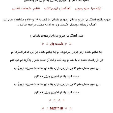
دانلود آهنگ جدید
مهدی یغمایی
با نام بی سر و سامان
ترانه سرا : ساره رسولی آهنگساز : فرزین کاتب تنظیم : شجاعت شفایی
جهت دانلود آهنگ بی سر و سامان از
مهدی یغمایی
با کیفیت ۱۲۸ و ۳۲۰ و مشاهده متن این
آهنگ از رسانه موسیقی نکست وان به ادامه مطلب مراجعه نمائید …
متن آهنگ
بی سر و سامان
از
مهدی یغمایی
:
♫ ♫
نکست وان
♫ ♫
چه برایم مانده از تو جز دل سرخورده ام چه برایم مانده جز این ظاهر افسرده ام
کی قرار است خنده ام را بعد تو پیدا کنم وقت آن است شهر را با گریه ام دریا کنم
بی سرو سامان
منم که بی قرار بی قرارم رفته ای اما غمت نمیرود از روزگارم
مانده ام با یاد تو آخرین چیزی که دارم
بی سرو سامان منم که بی قرار بی قرارم رفته ای اما غمت نمیرود از روزگارم
مانده ام با یاد تو آخرین چیزی که دارم
♫ ♫ ♫ ♫
♫ ♫
NEXT1.IR
♫ ♫