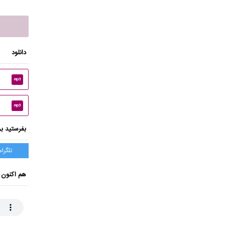
دانلود
mp3
mp3
بفرستید بر
تلگرام
هم اکنون 