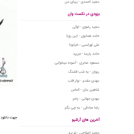
مجید احمدی - زیبای من
بزودی در نکست وان
مجید رضوی - اوکی
حامد همایون - این روزا
علی لهراسبی - خیابونا
حامد پارسا - جزیره
مسعود صابری - آسوده میخوابی
ریوان - یه شب قشنگ
مهدی مقدم - نوار قلب
شاهین بنان - الماس
مهدی جهانی - زخم
رضا صادقی - یه چی بگم
آخرین های آرشیو
مجید اصلاحی - تو برو