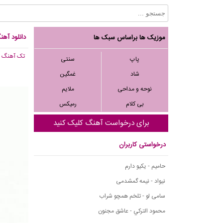
دانلود آه
موزیک ها براساس سبک ها
تک آهنگ
, 739
پاپ
سنتی
شاد
غمگین
نوحه و مداحی
ملایم
بی کلام
رمیکس
برای درخواست آهنگ کلیک کنید
درخواستی کاربران
حامیم - یکیو دارم
نیواد - نیمه گمشدمی
سامی لو - تلخم همچو شراب
محمود التركي - عاشق مجنون