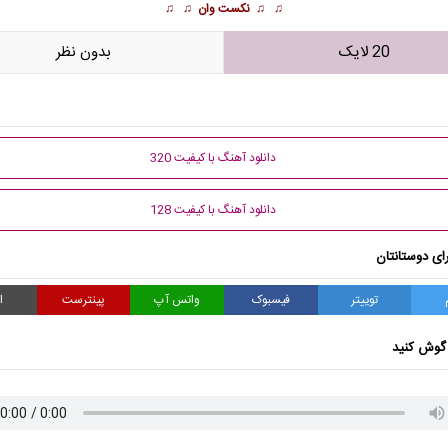
♫ ♫
نکست وان
♫ ♫
20 لایک
بدون نظر
دانلود آهنگ با کیفیت 320
دانلود آهنگ با کیفیت 128
ای دوستانتان
توییتر
فیسبوک
واتس آپ
پینترست
ا
گوش کنید