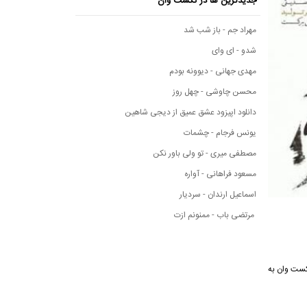
جدیدترین ها در نکست وان
مهراد جم - باز شب شد
شدو - ای وای
مهدی جهانی - دیوونه بودم
محسن چاوشی - چهل روز
دانلود اپیزود عشق عمیق از دیجی شاهین
یونس فرجام - چشمات
مصطفی میری - تو ولی باور نکن
مسعود فراهانی - آواره
اسماعیل ارندان - سردیار
مرتضی باب - ممنونم ازت
نه موسیقی نکست وان به