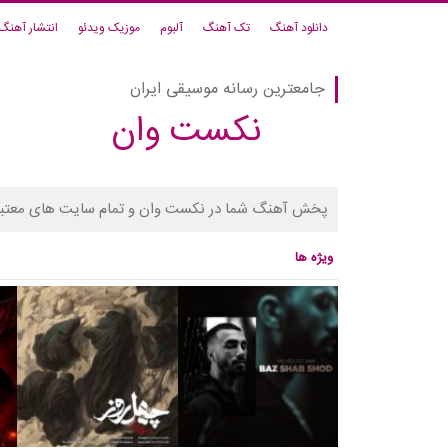
دانلود آهنگ
تک آهنگ
آلبوم
موزیک ویدئو
انتشار آهنگ
جامعترین رسانه موسیقی ایران
نکست وان
پخش آهنگ شما در نکست وان و تمام سایت های معتبر
ویژه ها