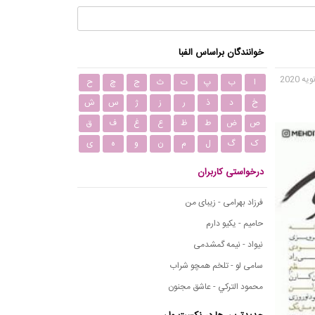
خوانندگان براساس الفبا
ا
ب
پ
ت
ث
ج
چ
ح
خ
د
ذ
ر
ز
ژ
س
ش
ص
ض
ط
ظ
ع
غ
ف
ق
ک
گ
ل
م
ن
و
ه
ی
درخواستی کاربران
فرزاد بهرامی - زیبای من
حامیم - یکیو دارم
نیواد - نیمه گمشدمی
سامی لو - تلخم همچو شراب
محمود التركي - عاشق مجنون