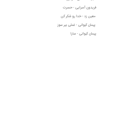
فریدون آسرایی - حسرت
معین زد - خدا رو شکر کن
پیمان کیوانی - غملی بیر سوز
پیمان کیوانی - سارا