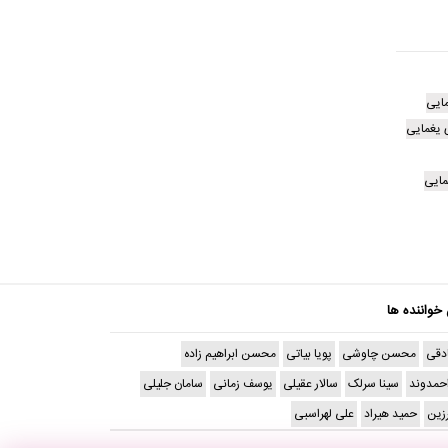
مایی
 یغمایی
مایی
 خواننده ها
دقی
محسن چاوشی
پویا بیاتی
محسن ابراهیم زاده
حمدوند
سینا سرلک
سالار عقیلی
یوسف زمانی
سامان جلیلی
رزین
حمید هیراد
علی لهراسبی