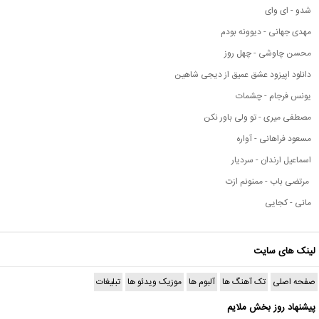
شدو - ای وای
مهدی جهانی - دیوونه بودم
محسن چاوشی - چهل روز
دانلود اپیزود عشق عمیق از دیجی شاهین
یونس فرجام - چشمات
مصطفی میری - تو ولی باور نکن
مسعود فراهانی - آواره
اسماعیل ارندان - سردیار
مرتضی باب - ممنونم ازت
مانی - کجایی
لینک های سایت
صفحه اصلی
تک آهنگ ها
آلبوم ها
موزیک ویدئو ها
تبلیغات
پیشنهاد روز بخش ملایم