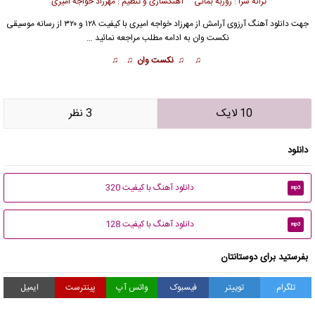
ترانه سرا : روزبه بمانی آهنگسازی و تنظیم : مهرزاد خواجه امیری
جهت دانلود آهنگ آرزوی آرامش از
مهرزاد خواجه امیری
با کیفیت ۱۲۸ و ۳۲۰ از رسانه موسیقی
نکست وان به ادامه مطلب مراجعه نمائید …
♫ ♫ نکست وان ♫ ♫
10 لایک
3 نظر
دانلود
دانلود آهنگ با کیفیت 320
mp3
دانلود آهنگ با کیفیت 128
mp3
بفرستید برای دوستانتان
تلگرام
توییتر
فیسبوک
واتس آپ
پینترست
ایمیل