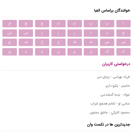
خوانندگان براساس الفبا
ا
ب
پ
ت
ث
ج
چ
ح
خ
د
ذ
ر
ز
ژ
س
ش
ص
ض
ط
ظ
ع
غ
ف
ق
ک
گ
ل
م
ن
و
ه
ی
درخواستی کاربران
فرزاد بهرامی - زیبای من
حامیم - یکیو دارم
نیواد - نیمه گمشدمی
سامی لو - تلخم همچو شراب
محمود التركي - عاشق مجنون
جدیدترین ها در نکست وان