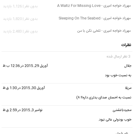
مهرزاد خواجه امیری - A Waltz For Missing Love
بدون نظر | 1,126 بازدید
مهرزاد خواجه امیری - Sleeping On The Seabed
بدون نظر | 1,820 بازدید
مهرزاد خواجه امیری - تلخی نکن با من
بدون نظر | 2,483 بازدید
نظرات
3 نظر ارسال شده
جلال
گفت:
آوریل 29, 2015 در 12:36 ب.ظ
به نسبت خوب بود
مریلا
گفت:
آوریل 30, 2015 در 1:30 ق.ظ
نسبت به احسان صدای بدتری داره!! ۸)
مجیدباغشنی
گفت:
نوامبر 3, 2015 در 2:59 ق.ظ
خوب بودولی عالی نبود.
نام شما :