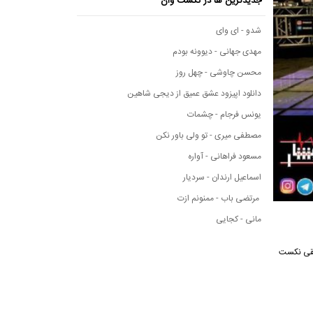
جدیدترین ها در نکست وان
شدو - ای وای
مهدی جهانی - دیوونه بودم
محسن چاوشی - چهل روز
دانلود اپیزود عشق عمیق از دیجی شاهین
یونس فرجام - چشمات
مصطفی میری - تو ولی باور نکن
مسعود فراهانی - آواره
اسماعیل ارندان - سردیار
مرتضی باب - ممنونم ازت
مانی - کجایی
 موسیقی نکست