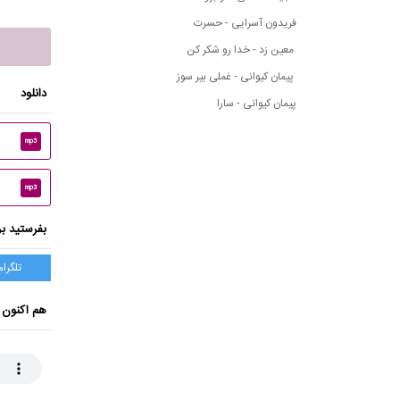
فریدون آسرایی - حسرت
معین زد - خدا رو شکر کن
پیمان کیوانی - غملی بیر سوز
دانلود
پیمان کیوانی - سارا
mp3
mp3
بفرستید بر
تلگرام
هم اکنون 