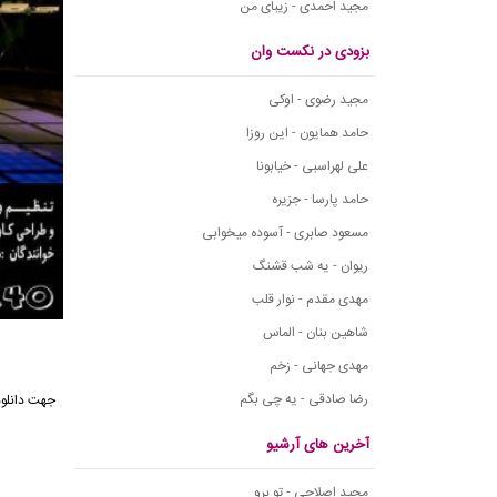
مجید احمدی - زیبای من
بزودی در نکست وان
مجید رضوی - اوکی
حامد همایون - این روزا
علی لهراسبی - خیابونا
حامد پارسا - جزیره
مسعود صابری - آسوده میخوابی
ریوان - یه شب قشنگ
مهدی مقدم - نوار قلب
شاهین بنان - الماس
مهدی جهانی - زخم
رضا صادقی - یه چی بگم
جهت دانلود آهنگ
آخرین های آرشیو
مجید اصلاحی - تو برو