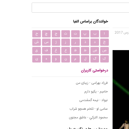
خوانندگان براساس الفبا
ا
ب
پ
ت
ث
ج
چ
ح
خ
د
ذ
ر
ز
ژ
س
ش
ص
ض
ط
ظ
ع
غ
ف
ق
ک
گ
ل
م
ن
و
ه
ی
درخواستی کاربران
فرزاد بهرامی - زیبای من
حامیم - یکیو دارم
نیواد - نیمه گمشدمی
سامی لو - تلخم همچو شراب
محمود التركي - عاشق مجنون