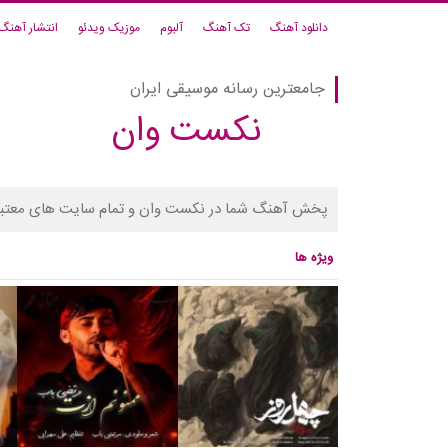
دانلود آهنگ
تک آهنگ
آلبوم
موزیک ویدئو
انتشار آهنگ
جامعترین رسانه موسیقی ایران
نکست وان
پخش آهنگ شما در نکست وان و تمام سایت های معتبر
ویژه ها