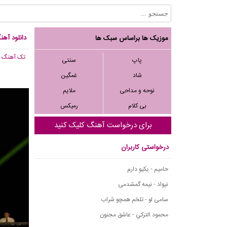
دانلود آهنگ 
موزیک ها براساس سبک ها
تک آهنگ
, ,328
پاپ
سنتی
شاد
غمگین
نوحه و مداحی
ملایم
بی کلام
رمیکس
برای درخواست آهنگ کلیک کنید
درخواستی کاربران
حامیم - یکیو دارم
نیواد - نیمه گمشدمی
سامی لو - تلخم همچو شراب
محمود التركي - عاشق مجنون