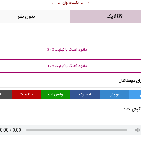
♫ ♫
نکست وان
♫ ♫
89 لایک
بدون نظر
دانلود آهنگ با کیفیت 320
دانلود آهنگ با کیفیت 128
ای دوستانتان
توییتر
فیسبوک
واتس آپ
پینترست
ا
گوش کنید