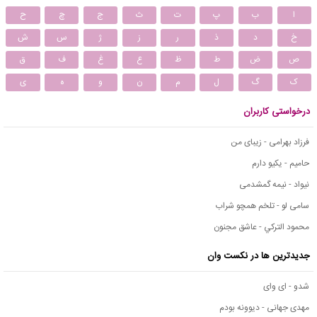
ا
ب
پ
ت
ث
ج
چ
ح
خ
د
ذ
ر
ز
ژ
س
ش
ص
ض
ط
ظ
ع
غ
ف
ق
ک
گ
ل
م
ن
و
ه
ی
درخواستی کاربران
فرزاد بهرامی - زیبای من
حامیم - یکیو دارم
نیواد - نیمه گمشدمی
سامی لو - تلخم همچو شراب
محمود التركي - عاشق مجنون
جدیدترین ها در نکست وان
شدو - ای وای
مهدی جهانی - دیوونه بودم