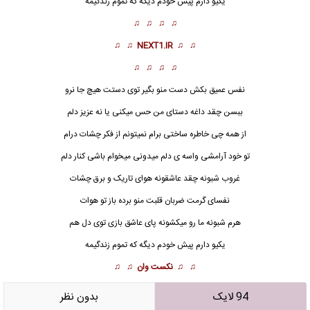
یکیو دارم پیش خودم دیگه که تموم زندگیمه
♫ ♫ ♫ ♫
♫ ♫
NEXT1.IR
♫ ♫
♫ ♫ ♫ ♫
نفس
عمیق بکش دست منو بگیر توی دستت هیچ جا نرو
ببسن چقد داغه دستای من حس میکنی یا نه عزیز دلم
از همه چی خاطره ساختی برام نمیتونم از فکر چشات درام
تو خود آرامشی واسه ی دلم میدونی میخوام باشی کنار دلم
غروب شبونه چقد عاشقونه هوای تاریک و برق چشات
نفسای گرمت ضربان قلبت منو برده باز تو هوات
هرم شبونه ما رو میکشونه پای عاشق بازی توی دل هم
یکیو دارم پیش خودم دیگه که تموم زندگیمه
♫ ♫
نکست وان
♫ ♫
94 لایک
بدون نظر