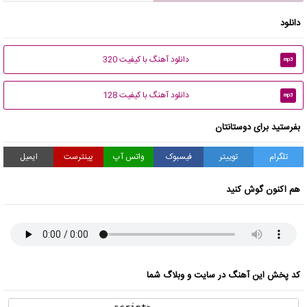
دانلود
دانلود آهنگ با کیفیت 320
mp3
دانلود آهنگ با کیفیت 128
mp3
بفرستید برای دوستانتان
تلگرام
توییتر
فیسبوک
واتس آپ
پینترست
ایمیل
هم اکنون گوش کنید
کد پخش این آهنگ در سایت و وبلاگ شما