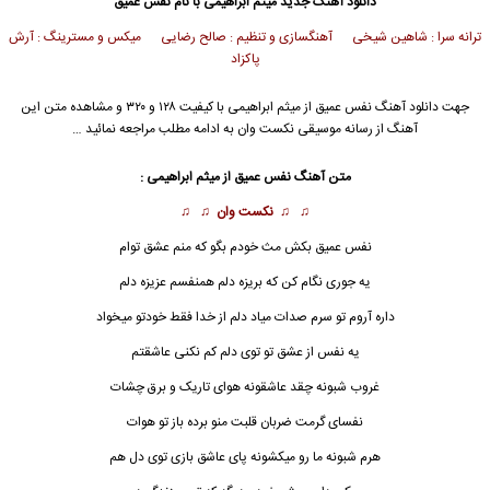
دانلود آهنگ جدید
میثم ابراهیمی
با نام نفس عمیق
ترانه سرا : شاهین شیخی آهنگسازی و تنظیم : صالح رضایی میکس و مسترینگ : آرش
پاکزاد
جهت دانلود آهنگ نفس عمیق از
میثم ابراهیمی
با کیفیت ۱۲۸ و ۳۲۰ و مشاهده متن این
آهنگ از رسانه موسیقی نکست وان به ادامه مطلب مراجعه نمائید …
متن آهنگ نفس عمیق از
میثم ابراهیمی
:
♫ ♫
نکست وان
♫ ♫
نفس عمیق بکش مث خودم بگو که منم عشق توام
یه جوری نگام کن که بریزه دلم همنفسم عزیزه دلم
داره آروم تو سرم صدات میاد دلم از خدا فقط خودتو میخواد
یه نفس از عشق تو توی دلم کم نکنی عاشقتم
غروب شبونه چقد عاشقونه هوای تاریک و برق چشات
نفس
ای گرمت ضربان قلبت منو برده باز تو هوات
هرم شبونه ما رو میکشونه پای عاشق بازی توی دل هم