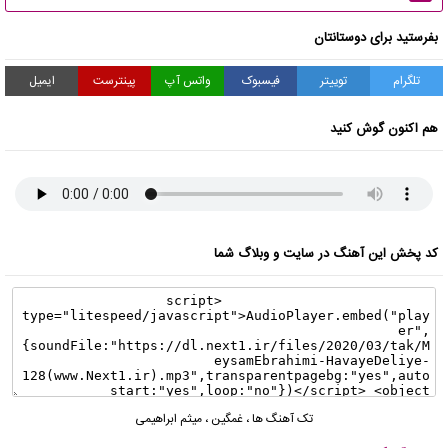
بفرستید برای دوستانتان
تلگرام
توییتر
فیسبوک
واتس آپ
پینترست
ایمیل
هم اکنون گوش کنید
کد پخش این آهنگ در سایت و وبلاگ شما
تک آهنگ ها
،
غمگین
،
میثم ابراهیمی