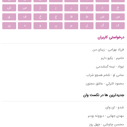
خ
د
ذ
ر
ز
ژ
س
ش
ص
ض
ط
ظ
ع
غ
ف
ق
ک
گ
ل
م
ن
و
ه
ی
درخواستی کاربران
فرزاد بهرامی - زیبای من
حامیم - یکیو دارم
نیواد - نیمه گمشدمی
سامی لو - تلخم همچو شراب
محمود التركي - عاشق مجنون
جدیدترین ها در نکست وان
شدو - ای وای
مهدی جهانی - دیوونه بودم
محسن چاوشی - چهل روز