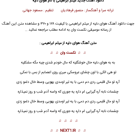
دانلود آهنگ جدید
میثم ابراهیمی با نام هوای دلیه
ترانه سرا و آهنگساز : منصور فرهادیان تنظیم : مسعود جهانی
جهت دانلود آهنگ هوای دلیه از میثم ابراهیمی با کیفیت ۱۲۸ و ۳۲۰ و مشاهده متن این آهنگ
از رسانه موسیقی نکست وان به ادامه مطلب مراجعه نمائید …
متن آهنگ
هوای دلیه
از میثم ابراهیمی :
♫ ♫
نکست وان
♫ ♫
به به
هوای دلیه
حال خوشگلیه که مال خودم شدی چیه مگه مشکلیه
تو هی الکی با اون چشای عروسکی میری روی اعصابم از بس با نمکی
آره تو مال قلبمی ردی دم دمی با یه تیر اومدی یهویی وسط خال دلمو زدی
چشمات نابه آره گیرایی ام داره یه جوری که واسه آدم شب و روز نمیذاره
آره تو مال قلبمی ردی دم دمی با یه تیر اومدی یهویی وسط خال دلمو زدی
چشمات نابه آره گیرایی ام داره یه جوری که واسه آدم شب و روز نمیذاره
♫ ♫ ♫ ♫
♫ ♫
NEXT1.IR
♫ ♫