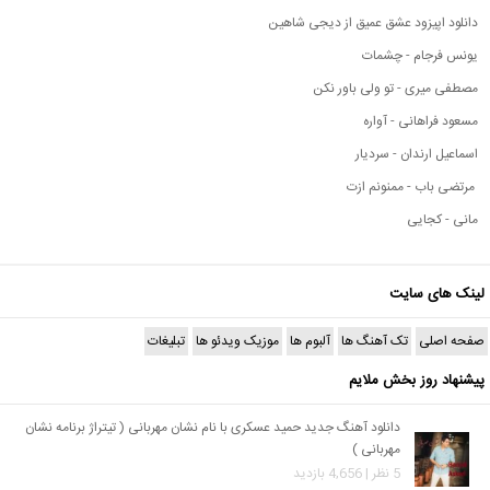
دانلود اپیزود عشق عمیق از دیجی شاهین
یونس فرجام - چشمات
مصطفی میری - تو ولی باور نکن
مسعود فراهانی - آواره
اسماعیل ارندان - سردیار
مرتضی باب - ممنونم ازت
مانی - کجایی
لینک های سایت
صفحه اصلی
تک آهنگ ها
آلبوم ها
موزیک ویدئو ها
تبلیغات
پیشنهاد روز بخش ملایم
دانلود آهنگ جدید حمید عسکری با نام نشان مهربانی ( تیتراژ برنامه نشان
مهربانی )
5 نظر | 4,656 بازدید