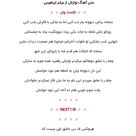
متن آهنگ نوازش از میثم ابراهیمی :
♫ ♫
نکست وان
♫ ♫
سخته براش دیوونه وار تب کنی اما به جاش با فکرش شب کنی
روزاتو باش تلخه به جات یکی بیاد دیوونگیت نیاد به چشماش
تنهایی شب بشکنی تو خلوتت آخرشم خیابونا هم صحبت دردات بشن
سخته که اشکات هم قدم شه با بارونای این شهر
چقدر با عشق موهاشو میکردم
نوازش
رقصید همه جوره به سازش
این دل دیوونه ولی یه لحظه هم نبود حواسش
چقدر با عشق سپردم این دلو یه جا بش فکر نمیکردم نخوادش
رفت تموم خوبی هام ده آخه این نبود جوابش
♫ ♫ ♫ ♫
♫ ♫
NEXT1.IR
♫ ♫
♫ ♫ ♫ ♫
هیچکس قد من عاشق اون نیست که