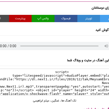
ای دوستانتان
توییتر
فیسبوک
واتس آپ
پینترست
ا
گوش کنید
ن آهنگ در سایت و وبلاگ شما
تک آهنگ ها
،
غمگین
،
میثم ابراهیمی