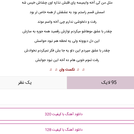
مثل من کی آخه وایمیسه پای قلبش نذاره اون چشاش خیس شه
اسمش قسم راستم بود به عشقش از همه خاص تر بود
رفت و دلخوشی ندارم چی آخه واسم موند
چقدر با عشق موهاشو میکردم
نوازش
رقصید همه جوره به سازش
این دل دیوونه ولی یه لحظه هم نبود حواسش
چقدر با عشق سپردم این دلو یه جا بش فکر نمیکردم نخوادش
رفت تموم خوبی هام ده آخه این نبود جوابش
♫ ♫
نکست وان
♫ ♫
95 لایک
يک نظر
دانلود آهنگ با کیفیت 320
دانلود آهنگ با کیفیت 128