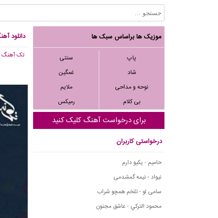
دانلود آهن
موزیک ها براساس سبک ها
تک آهنگ
, 095
پاپ
سنتی
شاد
غمگین
نوحه و مداحی
ملایم
بی کلام
رمیکس
برای درخواست آهنگ کلیک کنید
درخواستی کاربران
حامیم - یکیو دارم
نیواد - نیمه گمشدمی
سامی لو - تلخم همچو شراب
محمود التركي - عاشق مجنون