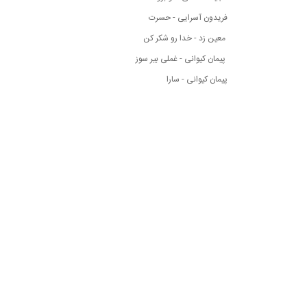
فریدون آسرایی - حسرت
معین زد - خدا رو شکر کن
پیمان کیوانی - غملی بیر سوز
پیمان کیوانی - سارا