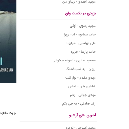
مجید احمدی - زیبای من
بزودی در نکست وان
مجید رضوی - اوکی
حامد همایون - این روزا
علی لهراسبی - خیابونا
حامد پارسا - جزیره
مسعود صابری - آسوده میخوابی
ریوان - یه شب قشنگ
مهدی مقدم - نوار قلب
شاهین بنان - الماس
مهدی جهانی - زخم
رضا صادقی - یه چی بگم
آخرین های آرشیو
مجید اصلاحی - تو برو