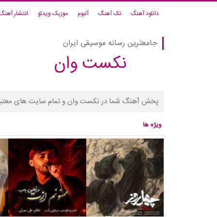
دانلود آهنگ
تک آهنگ
آلبوم
موزیک ویدئو
انتشار آهنگ
جامعترین رسانه موسیقی ایران
نکست وان
پخش آهنگ شما در نکست وان و تمام سایت های معتبر
ویژه ها