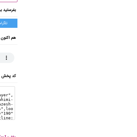
بفرستید بر
تلگرام
هم اکنون 
کد پخش ای