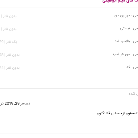
نگ های میثم ابراهیمی
یمی - مهربون من
بدون نظر | 358 بازدید
یمی - نیستی
بدون نظر | 917 بازدید
می - بالاخره شد
يک نظر | 1,489 بازدید
یمی - من هر شب
بدون نظر | 2,348 بازدید
می - کد
بدون نظر | 5,054 بازدید
ت:
دسامبر 29, 2019 در 9:53 ب.ظ
ه ممنون ازاحساس قشنگتون