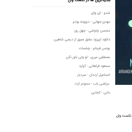
جدیدترین ها در نکست وان
شدو - ای وای
مهدی جهانی - دیوونه بودم
محسن چاوشی - چهل روز
دانلود اپیزود عشق عمیق از دیجی شاهین
یونس فرجام - چشمات
مصطفی میری - تو ولی باور نکن
مسعود فراهانی - آواره
اسماعیل ارندان - سردیار
مرتضی باب - ممنونم ازت
مانی - کجایی
رسانه موسیقی نکست وان