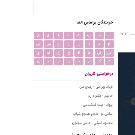
خوانندگان براساس الفبا
ا
ب
پ
ت
ث
ج
چ
ح
خ
د
ذ
ر
ز
ژ
س
ش
ص
ض
ط
ظ
ع
غ
ف
ق
ک
گ
ل
م
ن
و
ه
ی
درخواستی کاربران
فرزاد بهرامی - زیبای من
حامیم - یکیو دارم
نیواد - نیمه گمشدمی
سامی لو - تلخم همچو شراب
محمود التركي - عاشق مجنون