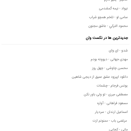
نیواد - نیمه گمشدمی
سامی لو - تلخم همچو شراب
محمود التركي - عاشق مجنون
جدیدترین ها در نکست وان
شدو - ای وای
مهدی جهانی - دیوونه بودم
محسن چاوشی - چهل روز
دانلود اپیزود عشق عمیق از دیجی شاهین
یونس فرجام - چشمات
مصطفی میری - تو ولی باور نکن
مسعود فراهانی - آواره
اسماعیل ارندان - سردیار
مرتضی باب - ممنونم ازت
مانی - کجایی