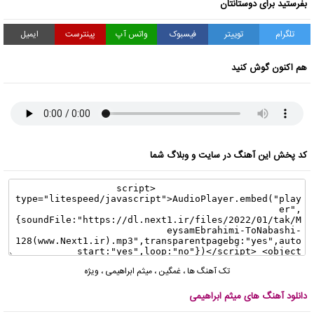
بفرستید برای دوستانتان
تلگرام
توییتر
فیسبوک
واتس آپ
پینترست
ایمیل
هم اکنون گوش کنید
کد پخش این آهنگ در سایت و وبلاگ شما
تک آهنگ ها
،
غمگین
،
میثم ابراهیمی
،
ویژه
دانلود آهنگ های میثم ابراهیمی