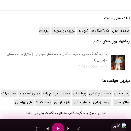
لینک های سایت
صفحه اصلی
تک آهنگ ها
آلبوم ها
موزیک ویدئو ها
تبلیغات
پیشنهاد روز بخش ملایم
دانلود آهنگ جدید حمید عسکری با نام نشان مهربانی ( تیتراژ برنامه نشان
مهربانی )
5 نظر | 4,656 بازدید
برترین خواننده ها
رضا صادقی
محسن چاوشی
پویا بیاتی
محسن ابراهیم زاده
مهدی احمدوند
سینا سرلک
سالار عقیلی
یوسف زمانی
سامان جلیلی
فرزاد فرزین
حمید هیراد
علی لهراسبی
تمامی حقوق و مالکیت قالب متعلق به
نکست وان
می باشد.