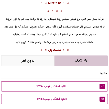
♫ ♫
NEXT1.IR
♫ ♫
♫ ♫ ♫ ♫
تو که بلدی منو الکی نرو غیرتی میشم روت نمیذارم یه روز یه وقت بیاد خم به اون ابروت
تا که عصبی میشم فکر چشات میکندم آروم اگه بمونی پیشم همونی میشم که دل شما بود
میدونی چقد صورت من شونتو کم داره
تو نباشی
دو تا چشمام که نمیخوابه
عشقت نمیذاره دست برنمیداره دیدن چشمات واسم قشنگ ترین کاره
♫ ♫
نکست وان
♫ ♫
79 لایک
بدون نظر
دانلود
دانلود آهنگ با کیفیت 320
mp3
دانلود آهنگ با کیفیت 128
mp3