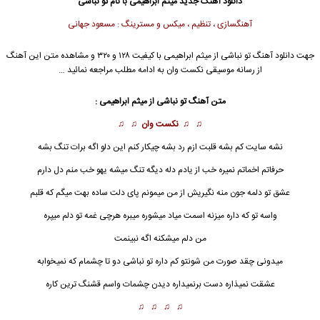
دانلود آهنگ جدید
میثم ابراهیمی
با نام تو نباشی
آهنگسازی ، تنظیم ، میکس و مسترینگ : مسعود جهانی
جهت دانلود آهنگ تو نباشی از
میثم ابراهیمی
با کیفیت ۱۲۸ و ۳۲۰ و مشاهده متن این آهنگ
از رسانه موسیقی نکست وان به ادامه مطلب مراجعه نمائید …
متن آهنگ تو نباشی از
میثم ابراهیمی
:
♫ ♫
نکست وان
♫ ♫
نشه سایت کم بشه قلبت ازم رد بشه چیکار کنم این دلو اگه برات تنگ بشه
حرفاتم اخماتم نمیره خب از یادم دله دیگه تنگ میشه یهو خب منم دل دارم
عشق تو دلمه جون منه نگیریش از من میمونم پای دلت ساده بهت میگم که قلبم
واسه تو که داره میزنه اسمت میاد میشوره میبره هرچی غمه تو دلم میپره
من دلم میشکنه اگه نبینمت
میدونی چقد صورت من شونتو کم داره
تو نباشی
دو تا چشمام که نمیخوابه
عشقت نمیذاره دست برنمیداره دیدن چشمات واسم قشنگ ترین کاره
♫ ♫ ♫ ♫