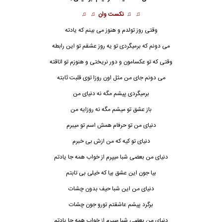
♫ ♫
نکست وان
♫ ♫
وقتی روز تولدم و هنوز می بینم که یادته
می دونم که برمیگردی تو یه روز عشقم تو این رابطه
وقتی که تو عکسامون و دور نریختی و هنوزم تو اتاقته
می دونم جای من مثل اون روزا توی قلبت ثابته
برمیگردی پیشم مگه نه دنیای من
باز عشق تو میشم مگه نه روزایه من
دنیای من تو حرفام همش اسم تو میبرم
دنیای تو کیه که من ازش بی خبرم
دنیای من بعضی شبا میپرم از خواب همه جا
یاد
تم
بیا جون این عشق بیا که خیلی بی تابتم
دنیای من این شبا حیف بدون چشات
برگرد پیشم عاشقتم تورو جون چشات
دنیای من بعضی شبا میپرم از خواب همه جا یادتم