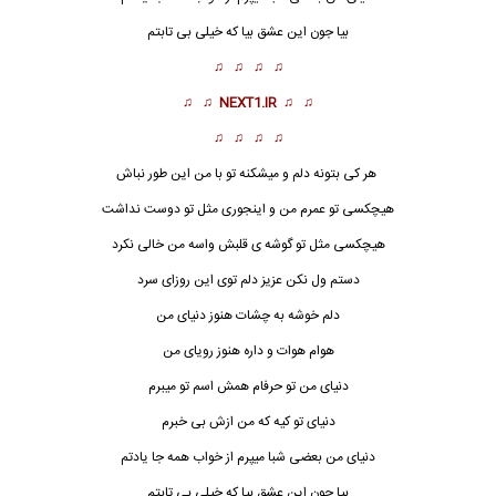
بیا جون این عشق بیا که خیلی بی تابتم
♫ ♫ ♫ ♫
♫ ♫
NEXT1.IR
♫ ♫
♫ ♫ ♫ ♫
هر کی بتونه دلم و میشکنه تو با من این طور نباش
هیچکسی تو عمرم من و اینجوری مثل تو دوست نداشت
هیچکسی مثل تو گوشه ی قلبش واسه من خالی نکرد
دستم ول نکن عزیز دلم توی این روزای سرد
دلم خوشه به چشات هنوز دنیای من
هوام هوات و داره هنوز رویای من
دنیای من تو حرفام همش اسم تو میبرم
دنیای تو کیه که من ازش بی خبرم
دنیای من بعضی شبا میپرم از خواب همه جا
یاد
تم
بیا جون این عشق بیا که خیلی بی تابتم