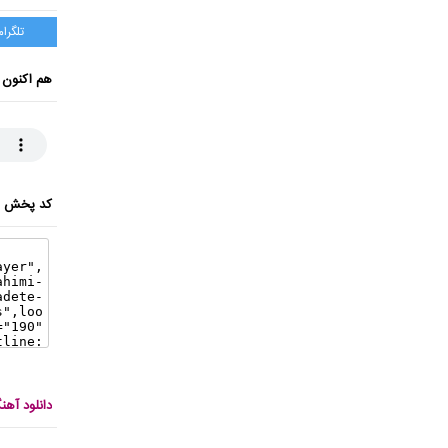
تلگرام
هم اکنون 
کد پخش ای
دانلود آه