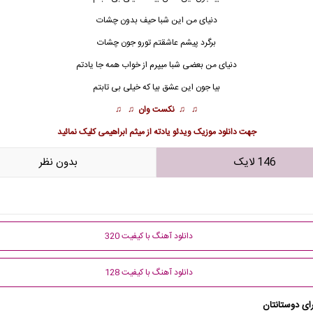
دنیای من این شبا حیف بدون چشات
برگرد پیشم عاشقتم تورو جون چشات
دنیای من بعضی شبا میپرم از خواب همه جا یادتم
بیا جون این عشق بیا که خیلی بی تابتم
♫ ♫
نکست وان
♫ ♫
جهت
دانلود موزیک ویدئو یادته از میثم ابراهیمی
کلیک نمائید
146 لایک
بدون نظر
دانلود آهنگ با کیفیت 320
دانلود آهنگ با کیفیت 128
ای دوستانتان