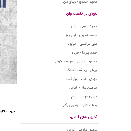
مجید احمدی - زیبای من
بزودی در نکست وان
مجید رضوی - اوکی
حامد همایون - این روزا
علی لهراسبی - خیابونا
حامد پارسا - جزیره
مسعود صابری - آسوده میخوابی
ریوان - یه شب قشنگ
مهدی مقدم - نوار قلب
شاهین بنان - الماس
مهدی جهانی - زخم
رضا صادقی - یه چی بگم
جهت دانلود
آخرین های آرشیو
مجید اصلاحی - تو برو