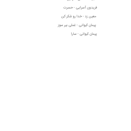
فریدون آسرایی - حسرت
معین زد - خدا رو شکر کن
پیمان کیوانی - غملی بیر سوز
پیمان کیوانی - سارا