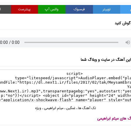
توییتر
فیسبوک
واتس آپ
پینترست
ا
گوش کنید
ن آهنگ در سایت و وبلاگ شما
تک آهنگ ها
،
غمگین
،
میثم ابراهیمی
،
ویژه
نگ های میثم ابراهیمی