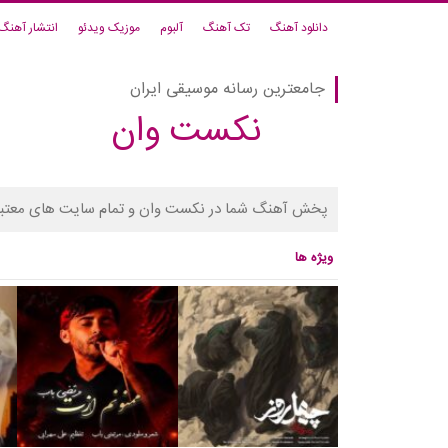
دانلود آهنگ
تک آهنگ
آلبوم
موزیک ویدئو
انتشار آهنگ
جامعترین رسانه موسیقی ایران
نکست وان
پخش آهنگ شما در نکست وان و تمام سایت های معتبر
ویژه ها