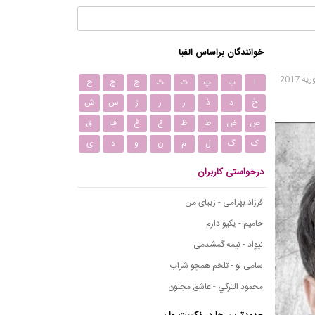
خوانندگان براساس الفبا
ا
ب
پ
ت
ث
ج
چ
ح
خ
د
ذ
ر
ز
ژ
س
ش
ص
ض
ط
ظ
ع
غ
ف
ق
ک
گ
ل
م
ن
و
ه
ی
درخواستی کاربران
فرزاد بهرامی - زیبای من
حامیم - یکیو دارم
نیواد - نیمه گمشدمی
سامی لو - تلخم همچو شراب
محمود التركي - عاشق مجنون