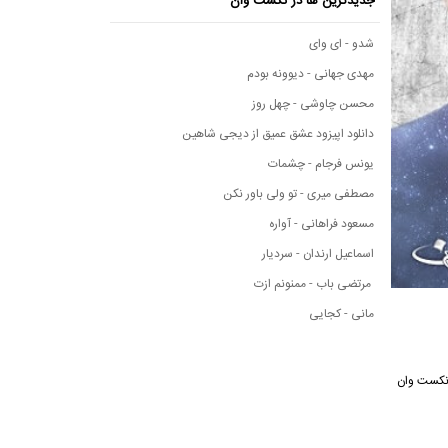
جدیدترین ها در نکست وان
شدو - ای وای
مهدی جهانی - دیوونه بودم
محسن چاوشی - چهل روز
دانلود اپیزود عشق عمیق از دیجی شاهین
یونس فرجام - چشمات
مصطفی میری - تو ولی باور نکن
مسعود فراهانی - آواره
اسماعیل ارندان - سردیار
مرتضی باب - ممنونم ازت
مانی - کجایی
یقی نکست وان