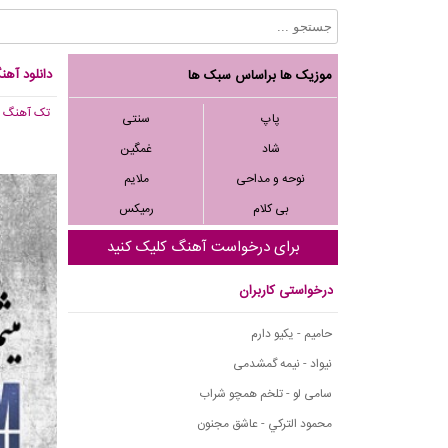
دانلود آهن
موزیک ها براساس سبک ها
تک آهنگ
, ,595
پاپ
سنتی
شاد
غمگین
نوحه و مداحی
ملایم
بی کلام
رمیکس
برای درخواست آهنگ کلیک کنید
درخواستی کاربران
حامیم - یکیو دارم
نیواد - نیمه گمشدمی
سامی لو - تلخم همچو شراب
محمود التركي - عاشق مجنون