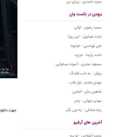
مجید احمدی - زیبای من
بزودی در نکست وان
مجید رضوی - اوکی
حامد همایون - این روزا
علی لهراسبی - خیابونا
حامد پارسا - جزیره
مسعود صابری - آسوده میخوابی
ریوان - یه شب قشنگ
مهدی مقدم - نوار قلب
شاهین بنان - الماس
مهدی جهانی - زخم
رضا صادقی - یه چی بگم
جهت دانلود 
آخرین های آرشیو
مجید اصلاحی - تو برو