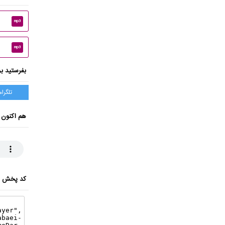
mp3
mp3
بفرستید بر
تلگرام
هم اکنون 
کد پخش ای