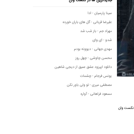
جدیدترین ها در نکست وان
سینا پارسیان - ادا
علیرضا قربانی - گل های باران خورده
مهراد جم - باز شب شد
شدو - ای وای
مهدی جهانی - دیوونه بودم
محسن چاوشی - چهل روز
دانلود اپیزود عشق عمیق از دیجی شاهین
یونس فرجام - چشمات
مصطفی میری - تو ولی باور نکن
مسعود فراهانی - آواره
سیقی نکست وان