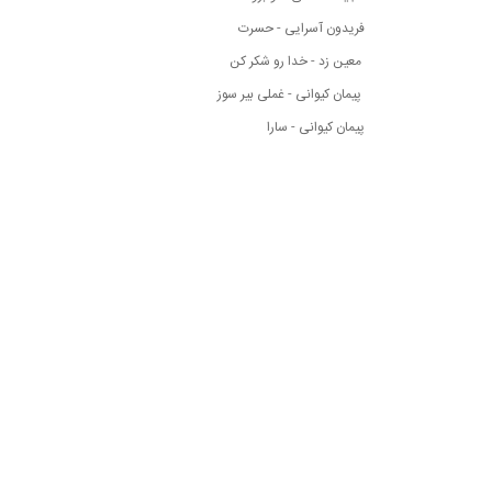
فریدون آسرایی - حسرت
معین زد - خدا رو شکر کن
پیمان کیوانی - غملی بیر سوز
پیمان کیوانی - سارا