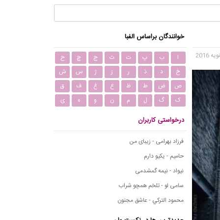
خوانندگان براساس الفبا
ا
ب
پ
ت
ث
ج
چ
ح
خ
د
ذ
ر
ز
ژ
س
ش
ص
ض
ط
ظ
ع
غ
ف
ق
ک
گ
ل
م
ن
و
ه
ی
درخواستی کاربران
فرزاد بهرامی - زیبای من
حامیم - یکیو دارم
نیواد - نیمه گمشدمی
سامی لو - تلخم همچو شراب
محمود التركي - عاشق مجنون