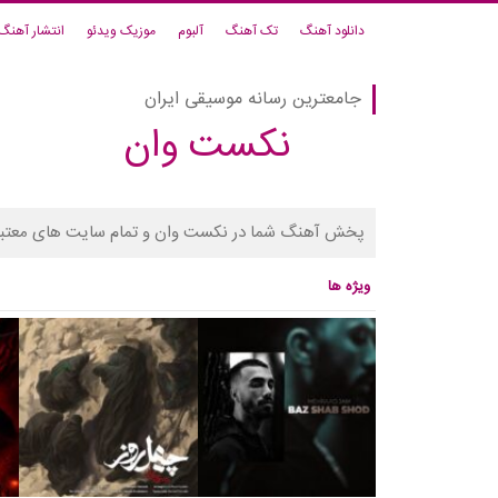
دانلود آهنگ
تک آهنگ
آلبوم
موزیک ویدئو
انتشار آهنگ
جامعترین رسانه موسیقی ایران
نکست وان
پخش آهنگ شما در نکست وان و تمام سایت های معتبر
ویژه ها