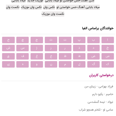
متن آهنگ حس خواستن تو میلاد بابایی
موزیک جدید
میلاد بابایی
میلاد بابایی آهنگ حس خواستن تو
نکس وان
نکس وان موزیک
نکست وان
نکست وان موزیک
خوانندگان براساس الفبا
ا
ب
پ
ت
ث
ج
چ
ح
خ
د
ذ
ر
ز
ژ
س
ش
ص
ض
ط
ظ
ع
غ
ف
ق
ک
گ
ل
م
ن
و
ه
ی
درخواستی کاربران
فرزاد بهرامی - زیبای من
حامیم - یکیو دارم
نیواد - نیمه گمشدمی
سامی لو - تلخم همچو شراب