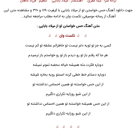
ترانه سرا : نیما عفری آهنگساز : میلاد بابایی تنظیم : فرزاد ماهان
جهت دانلود آهنگ حس خواستن تو از
میلاد بابایی
با کیفیت ۱۲۸ و ۳۲۰ و مشاهده متن این
آهنگ از رسانه موسیقی نکست وان به ادامه مطلب مراجعه نمائید…
متن آهنگ حس خواستن تو از میلاد بابایی :
♫ ♫ نکست وان ♫ ♫
کسی به جز تو تویه دلم نیست تو خاطراتم عشقه تو کم نیست
هر جا که رفتم باز تو رو دیدم باز تو رو خواستم باز نرسیدم
دوباره فکرت مثه همیشه خیاله محضه تموم نمیشه
دوباره دستام خط خطی کرده اسمتو رویه بخاره شیشه
از این حس خواستنه تو همین احساس
ن
داشتنه تو
از این شبو روزایه تکراری دلگیرم
از این حس همیشه خواستنه تو همین احساس نداشتنه تو
از این شبو روزایه تکراری دلگیرم
♫ ♫ ♫ ♫