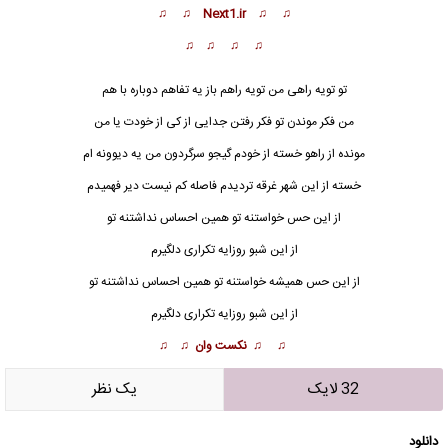
♫ ♫ Next1.ir ♫ ♫
♫ ♫ ♫ ♫
تو تویه راهی من تویه راهم باز یه تفاهم دوباره با هم
من فکر موندن تو فکر رفتن جدایی از کی از خودت یا من
مونده از راهو خسته از خودم گیجو سرگردون من یه دیوونه ام
خسته از این شهر غرقه تردیدم فاصله کم نیست دیر فهمیدم
از این حس خواست
ن
ه تو همین احساس نداشتنه تو
از این شبو روزایه تکراری دلگیرم
از این حس همیشه خواستنه تو همین احساس نداشتنه تو
از این شبو روزایه تکراری دلگیرم
♫ ♫ نکست وان ♫ ♫
32 لایک
يک نظر
دانلود