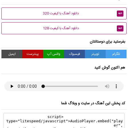
دانلود آهنگ با کیفیت 320
mp3
دانلود آهنگ با کیفیت 128
mp3
بفرستید برای دوستانتان
تلگرام
توییتر
فیسبوک
واتس آپ
پینترست
ایمیل
هم اکنون گوش کنید
کد پخش این آهنگ در سایت و وبلاگ شما