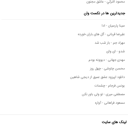
محمود التركي - عاشق مجنون
جدیدترین ها در نکست وان
سینا پارسیان - ادا
علیرضا قربانی - گل های باران خورده
مهراد جم - باز شب شد
شدو - ای وای
مهدی جهانی - دیوونه بودم
محسن چاوشی - چهل روز
دانلود اپیزود عشق عمیق از دیجی شاهین
یونس فرجام - چشمات
مصطفی میری - تو ولی باور نکن
مسعود فراهانی - آواره
لینک های سایت