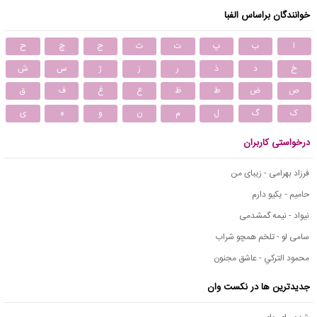
خوانندگان براساس الفبا
ا
ب
پ
ت
ث
ج
چ
ح
خ
د
ذ
ر
ز
ژ
س
ش
ص
ض
ط
ظ
ع
غ
ف
ق
ک
گ
ل
م
ن
و
ه
ی
درخواستی کاربران
فرزاد بهرامی - زیبای من
حامیم - یکیو دارم
نیواد - نیمه گمشدمی
سامی لو - تلخم همچو شراب
محمود التركي - عاشق مجنون
جدیدترین ها در نکست وان