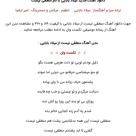
دانلود آهنگ جدید
میلاد بابایی
با نام منطقی نیست
ترانه سرا و آهنگساز : میلاد بابایی تنظیم ، میکس و مسترینگ : امیر ارشیا
جهت دانلود آهنگ منطقی نیست از
میلاد بابایی
با کیفیت ۱۲۸ و ۳۲۰ و مشاهده متن این
آهنگ از رسانه موسیقی نکست وان به ادامه مطلب مراجعه نمائید …
متن آهنگ منطقی نیست از
میلاد بابایی
:
♫ ♫
نکست وان
♫ ♫
دلیل بودنم تویی تو دلت هرچی هست بگو
تو منو میشناسی حرفامو می دونی اما نموند
پشتمون حرف زیاده من با پای پیاده
دنبالت میگردم و تو نیستی و خب چه فایده
روزای بی تو بده این روزا رو کش نده
شدم یه آدم زده کجایی حالم بده
منطقی نیست این همه بدشانسی پشت هم منطقی نیست
گفتی تا ابد پشتتم
منطقی
نیست