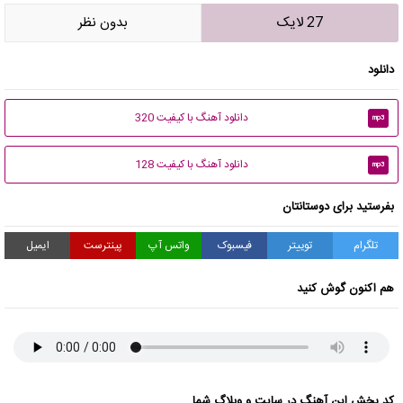
27 لایک
بدون نظر
دانلود
دانلود آهنگ با کیفیت 320
mp3
دانلود آهنگ با کیفیت 128
mp3
بفرستید برای دوستانتان
تلگرام
توییتر
فیسبوک
واتس آپ
پینترست
ایمیل
هم اکنون گوش کنید
کد پخش این آهنگ در سایت و وبلاگ شما