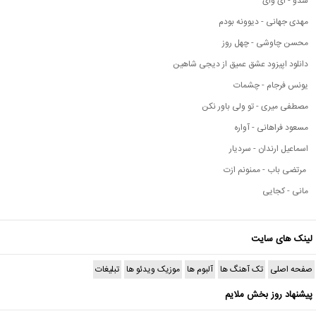
شدو - ای وای
مهدی جهانی - دیوونه بودم
محسن چاوشی - چهل روز
دانلود اپیزود عشق عمیق از دیجی شاهین
یونس فرجام - چشمات
مصطفی میری - تو ولی باور نکن
مسعود فراهانی - آواره
اسماعیل ارندان - سردیار
مرتضی باب - ممنونم ازت
مانی - کجایی
لینک های سایت
صفحه اصلی
تک آهنگ ها
آلبوم ها
موزیک ویدئو ها
تبلیغات
پیشنهاد روز بخش ملایم